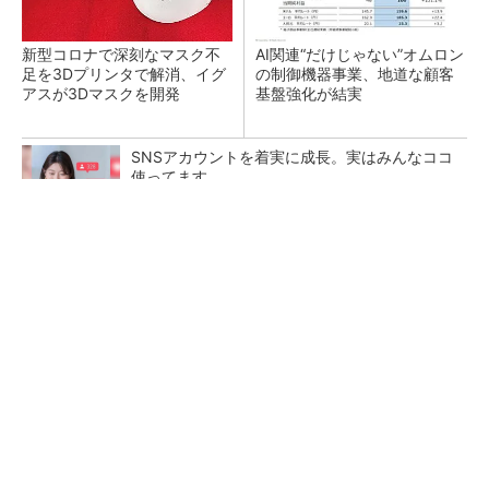
新型コロナで深刻なマスク不
AI関連“だけじゃない”オムロン
足を3Dプリンタで解消、イグ
の制御機器事業、地道な顧客
アスが3Dマスクを開発
基盤強化が結実
SNSアカウントを着実に成長。実はみんなココ
使ってます。
PR(Dreaw合同会社)
【レベル14】生成AIを味方に、3D CADを使い
こなそう！
「取りあえずボルトで固定」は禁物 締結部設
計で押さえるべき基本