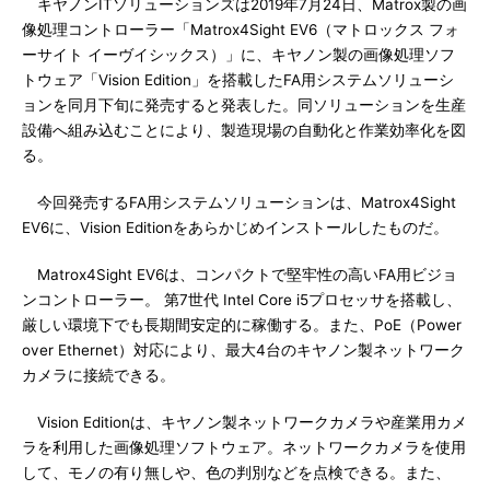
キヤノンITソリューションズは2019年7月24日、Matrox製の画
像処理コントローラー「Matrox4Sight EV6（マトロックス フォ
ーサイト イーヴイシックス）」に、キヤノン製の画像処理ソフ
トウェア「Vision Edition」を搭載したFA用システムソリューシ
ョンを同月下旬に発売すると発表した。同ソリューションを生産
設備へ組み込むことにより、製造現場の自動化と作業効率化を図
る。
今回発売するFA用システムソリューションは、Matrox4Sight
EV6に、Vision Editionをあらかじめインストールしたものだ。
Matrox4Sight EV6は、コンパクトで堅牢性の高いFA用ビジョ
ンコントローラー。 第7世代 Intel Core i5プロセッサを搭載し、
厳しい環境下でも長期間安定的に稼働する。また、PoE（Power
over Ethernet）対応により、最大4台のキヤノン製ネットワーク
カメラに接続できる。
Vision Editionは、キヤノン製ネットワークカメラや産業用カメ
ラを利用した画像処理ソフトウェア。ネットワークカメラを使用
して、モノの有り無しや、色の判別などを点検できる。また、