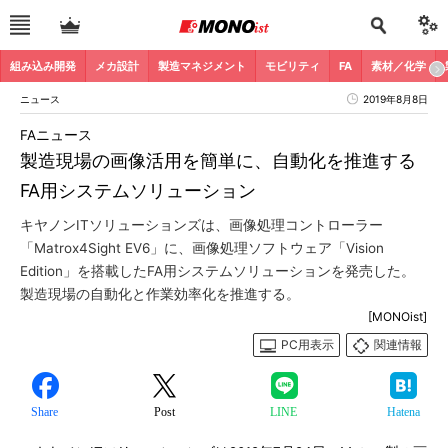
組み込み開発
メカ設計
製造マネジメント
モビリティ
FA
素材／化学
ニュース
2019年8月8日
FAニュース
製造現場の画像活用を簡単に、自動化を推進する
FA用システムソリューション
キヤノンITソリューションズは、画像処理コントローラー
「Matrox4Sight EV6」に、画像処理ソフトウェア「Vision
Edition」を搭載したFA用システムソリューションを発売した。
製造現場の自動化と作業効率化を推進する。
[MONOist]
PC用表示
関連情報
Share
Post
LINE
Hatena