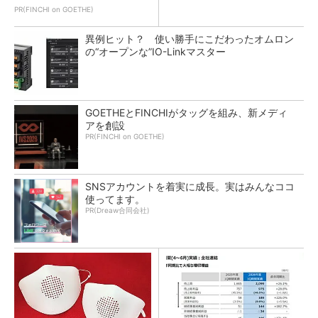
PR(FINCHI on GOETHE)
異例ヒット？ 使い勝手にこだわったオムロン
の“オープンな”IO-Linkマスター
GOETHEとFINCHIがタッグを組み、新メディ
アを創設
PR(FINCHI on GOETHE)
SNSアカウントを着実に成長。実はみんなココ
使ってます。
PR(Dreaw合同会社)