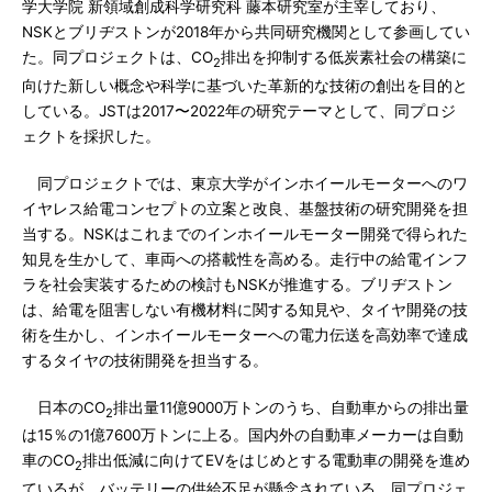
学大学院 新領域創成科学研究科 藤本研究室が主宰しており、
NSKとブリヂストンが2018年から共同研究機関として参画してい
た。同プロジェクトは、CO
排出を抑制する低炭素社会の構築に
2
向けた新しい概念や科学に基づいた革新的な技術の創出を目的と
している。JSTは2017〜2022年の研究テーマとして、同プロジ
ェクトを採択した。
同プロジェクトでは、東京大学がインホイールモーターへのワ
イヤレス給電コンセプトの立案と改良、基盤技術の研究開発を担
当する。NSKはこれまでのインホイールモーター開発で得られた
知見を生かして、車両への搭載性を高める。走行中の給電インフ
ラを社会実装するための検討もNSKが推進する。ブリヂストン
は、給電を阻害しない有機材料に関する知見や、タイヤ開発の技
術を生かし、インホイールモーターへの電力伝送を高効率で達成
するタイヤの技術開発を担当する。
日本のCO
排出量11億9000万トンのうち、自動車からの排出量
2
は15％の1億7600万トンに上る。国内外の自動車メーカーは自動
車のCO
排出低減に向けてEVをはじめとする電動車の開発を進め
2
ているが、バッテリーの供給不足が懸念されている。同プロジェ