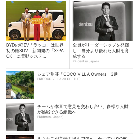
BYDの軽EV「ラッコ」は世界
全員がリーダーシップを発揮
初の軽SDV、新開発の「X-PA
し、自分より優れた人財を育
CK」に電動システ...
成する
PR(dentsu Japan)
シェア別荘「COCO VILLA Owners」3選
PR(COCO VILLA on GOETHE)
チームが本音で意見を交わし合い、多様な人財
が挑戦できる組織へ
PR(dentsu Japan)
ルネサスが高崎工場を閉鎖へ、かつてはSiCデ