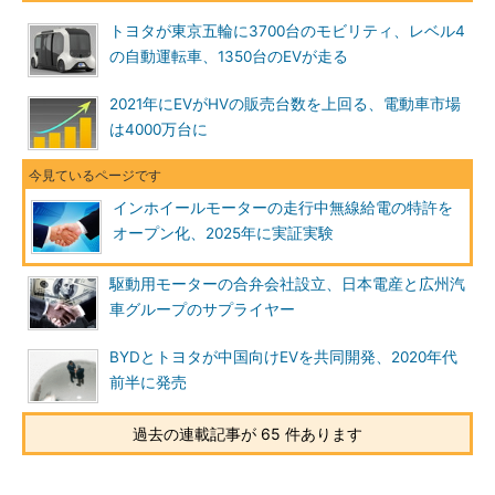
トヨタが東京五輪に3700台のモビリティ、レベル4
の自動運転車、1350台のEVが走る
2021年にEVがHVの販売台数を上回る、電動車市場
は4000万台に
インホイールモーターの走行中無線給電の特許を
オープン化、2025年に実証実験
駆動用モーターの合弁会社設立、日本電産と広州汽
車グループのサプライヤー
BYDとトヨタが中国向けEVを共同開発、2020年代
前半に発売
過去の連載記事が 65 件あります