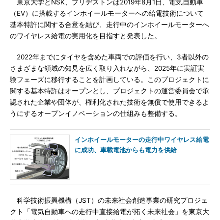
東京大学とNSK、ブリヂストンは2019年8月1日、電気自動車
（EV）に搭載するインホイールモーターへの給電技術について
基本特許に関する合意を結び、走行中のインホイールモーターへ
のワイヤレス給電の実用化を目指すと発表した。
2022年までにタイヤを含めた車両での評価を行い、3者以外の
さまざまな領域の知見を広く取り入れながら、2025年に実証実
験フェーズに移行することを計画している。このプロジェクトに
関する基本特許はオープンとし、プロジェクトの運営委員会で承
認された企業や団体が、権利化された技術を無償で使用できるよ
うにするオープンイノベーションの仕組みも整備する。
インホイールモーターの走行中ワイヤレス給電
に成功、車載電池からも電力を供給
科学技術振興機構（JST）の未来社会創造事業の研究プロジェ
クト「電気自動車への走行中直接給電が拓く未来社会」を東京大