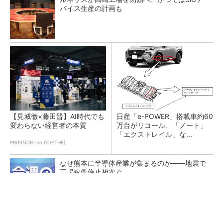
バイス生産の計画も
【見城徹×藤田晋】AI時代でも
日産「e-POWER」搭載車約60
変わらない経営者の本質
万台がリコール、「ノート」
「エクストレイル」な...
PR(FINCHI on GOETHE)
なぜ熊本に半導体産業が集まるのか――地震で
工場稼働停止相次ぐ
日本再起の旗印となるか、国産マルチモーダル