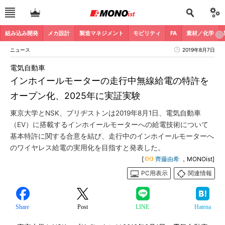
組み込み開発
メカ設計
製造マネジメント
モビリティ
FA
素材／化学
ニュース
2019年8月7日
電気自動車
インホイールモーターの走行中無線給電の特許を
オープン化、2025年に実証実験
東京大学とNSK、ブリヂストンは2019年8月1日、電気自動車
（EV）に搭載するインホイールモーターへの給電技術について
基本特許に関する合意を結び、走行中のインホイールモーターへ
のワイヤレス給電の実用化を目指すと発表した。
[
齊藤由希
，MONOist]
PC用表示
関連情報
Share
Post
LINE
Hatena