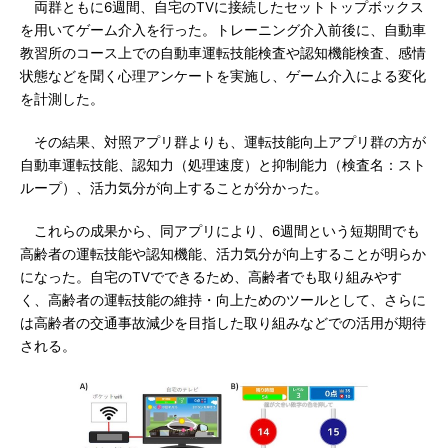
両群ともに6週間、自宅のTVに接続したセットトップボックス
を用いてゲーム介入を行った。トレーニング介入前後に、自動車
教習所のコース上での自動車運転技能検査や認知機能検査、感情
状態などを聞く心理アンケートを実施し、ゲーム介入による変化
を計測した。
その結果、対照アプリ群よりも、運転技能向上アプリ群の方が
自動車運転技能、認知力（処理速度）と抑制能力（検査名：スト
ループ）、活力気分が向上することが分かった。
これらの成果から、同アプリにより、6週間という短期間でも
高齢者の運転技能や認知機能、活力気分が向上することが明らか
になった。自宅のTVでできるため、高齢者でも取り組みやす
く、高齢者の運転技能の維持・向上ためのツールとして、さらに
は高齢者の交通事故減少を目指した取り組みなどでの活用が期待
される。