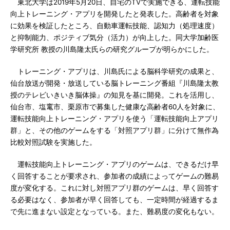
東北大学は2019年5月20日、自宅のTVで実施できる、運転技能
向上トレーニング・アプリを開発したと発表した。高齢者を対象
に効果を検証したところ、自動車運転技能、認知力（処理速度）
と抑制能力、ポジティブ気分（活力）が向上した。同大学加齢医
学研究所 教授の川島隆太氏らの研究グループが明らかにした。
トレーニング・アプリは、川島氏による脳科学研究の成果と、
仙台放送が開発・放送している脳トレーニング番組『川島隆太教
授のテレビいきいき脳体操』の知見を基に開発。これを活用し、
仙台市、塩竃市、栗原市で募集した健康な高齢者60人を対象に、
運転技能向上トレーニング・アプリを使う「運転技能向上アプリ
群」と、その他のゲームをする「対照アプリ群」に分けて無作為
比較対照試験を実施した。
運転技能向上トレーニング・アプリのゲームは、できるだけ早
く回答することが要求され、参加者の成績によってゲームの難易
度が変化する。これに対し対照アプリ群のゲームは、早く回答す
る必要はなく、参加者が早く回答しても、一定時間が経過するま
で先に進まない設定となっている。また、難易度の変化もない。