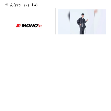
あなたにおすすめ
NVIDIAとトヨタ自動車、フィ
【西野亮廣】つくりたいもの
ジカルAI活用で車両／工場／
を追求できる環境の作り方と
都市を連携
は
PR(FINCHI on GOETHE)
【見城徹×藤田晋】AI時代でも変わらない経営
者の本質
PR(FINCHI on GOETHE)
【西野亮廣】ビジネス書最新刊『北極星 僕た
ちはどう働くか』
PR(FINCHI on GOETHE)