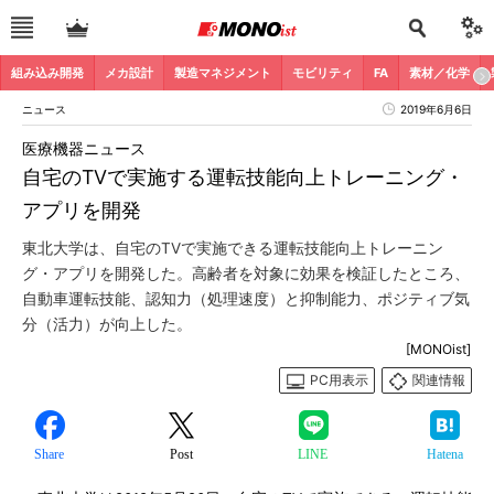
組み込み開発
メカ設計
製造マネジメント
モビリティ
FA
素材／化学
ニュース
2019年6月6日
医療機器ニュース
自宅のTVで実施する運転技能向上トレーニング・
アプリを開発
東北大学は、自宅のTVで実施できる運転技能向上トレーニン
グ・アプリを開発した。高齢者を対象に効果を検証したところ、
自動車運転技能、認知力（処理速度）と抑制能力、ポジティブ気
分（活力）が向上した。
[MONOist]
PC用表示
関連情報
Share
Post
LINE
Hatena