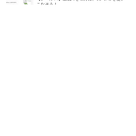
こなそう！
全国の絶景ポイントにサウナ付きのシェア別荘
を展開
PR(COCO VILLA on GOETHE)
「取りあえずボルトで固定」は禁物 締結部設
計で押さえるべき基本
狭小な駐車場に、シャープが
SNSアカウントを着実に成