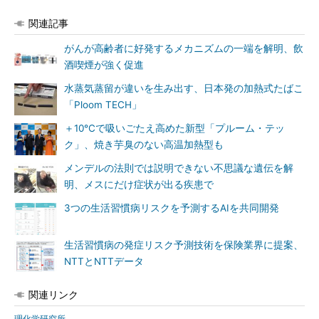
関連記事
がんが高齢者に好発するメカニズムの一端を解明、飲
酒喫煙が強く促進
水蒸気蒸留が違いを生み出す、日本発の加熱式たばこ
「Ploom TECH」
＋10℃で吸いごたえ高めた新型「プルーム・テッ
ク」、焼き芋臭のない高温加熱型も
メンデルの法則では説明できない不思議な遺伝を解
明、メスにだけ症状が出る疾患で
3つの生活習慣病リスクを予測するAIを共同開発
生活習慣病の発症リスク予測技術を保険業界に提案、
NTTとNTTデータ
関連リンク
理化学研究所