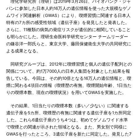
理化学研究所（理研）は2019年3月26日、バイオバンク・ジャ
パンに参加した日本人約16万人の遺伝情報を使った大規模なゲノ
ムワイド関連解析（GWAS）により、喫煙習慣に関連する日本人
特有の7カ所の感受性領域（遺伝子座）を発見したと発表した。
さらに、11種類の病気の発症リスクが遺伝的に相関していること
も明らかにした。理研生命医科学研究センター チームリーダー
の鎌谷洋一郎氏らと、東京大学、藤田保健衛生大学の共同研究に
よる成果となる。
同研究グループは、2012年に喫煙習慣と個人の遺伝子配列との
関係について、約1万7000人の日本人集団を対象とした結果を報
告している。今回は、その約10倍となる16万人の遺伝情報と、喫
煙に関わる4項目の情報（喫煙歴の有無、喫煙開始年齢、1日当た
りの喫煙本数、現在の喫煙状況）を用いてGWASを実施した。
その結果、1日当たりの喫煙本数（多い／少ない）に関連する
遺伝子座を5カ所、喫煙歴の有無に関連する遺伝子座を1カ所同定
した。これら6遺伝子座のうち4つは、初めてゲノムワイド水準
で喫煙との関連が示された領域となる。また、男女別で同様に
GWASを行ったところ、3遺伝子座を新たに同定した。発見した7