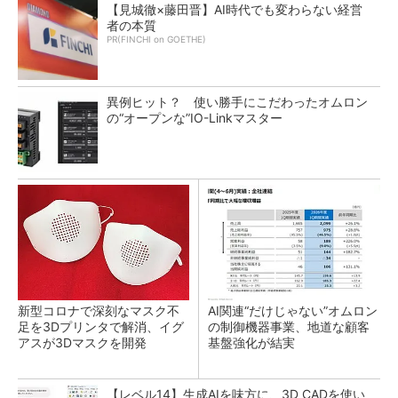
【見城徹×藤田晋】AI時代でも変わらない経営
者の本質
PR(FINCHI on GOETHE)
異例ヒット？ 使い勝手にこだわったオムロン
の“オープンな”IO-Linkマスター
新型コロナで深刻なマスク不
AI関連“だけじゃない”オムロン
足を3Dプリンタで解消、イグ
の制御機器事業、地道な顧客
アスが3Dマスクを開発
基盤強化が結実
【レベル14】生成AIを味方に、3D CADを使い