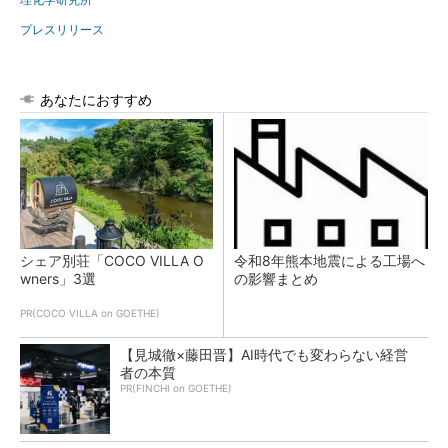
プレスリリース
あなたにおすすめ
シェア別荘「COCO VILLA O
令和8年熊本地震による工場へ
wners」3選
の影響まとめ
PR(COCO VILLA on GOETHE)
【見城徹×藤田晋】AI時代でも変わらない経営
者の本質
PR(FINCHI on GOETHE)