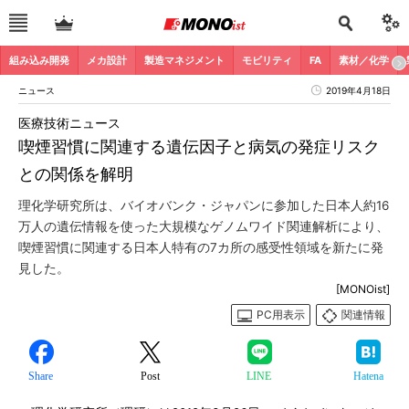
組み込み開発
メカ設計
製造マネジメント
モビリティ
FA
素材／化学
ニュース
2019年4月18日
医療技術ニュース
喫煙習慣に関連する遺伝因子と病気の発症リスク
との関係を解明
理化学研究所は、バイオバンク・ジャパンに参加した日本人約16
万人の遺伝情報を使った大規模なゲノムワイド関連解析により、
喫煙習慣に関連する日本人特有の7カ所の感受性領域を新たに発
見した。
[MONOist]
PC用表示
関連情報
Share
Post
LINE
Hatena