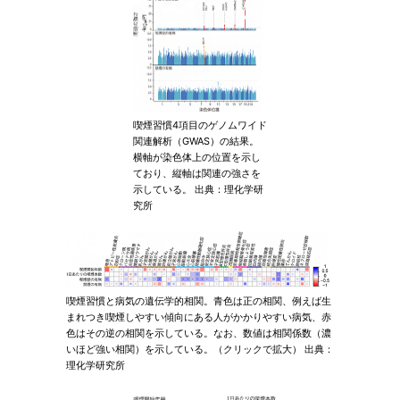
喫煙習慣4項目のゲノムワイド
関連解析（GWAS）の結果。
横軸が染色体上の位置を示し
ており、縦軸は関連の強さを
示している。 出典：理化学研
究所
喫煙習慣と病気の遺伝学的相関。青色は正の相関、例えば生
まれつき喫煙しやすい傾向にある人がかかりやすい病気、赤
色はその逆の相関を示している。なお、数値は相関係数（濃
いほど強い相関）を示している。（クリックで拡大） 出典：
理化学研究所