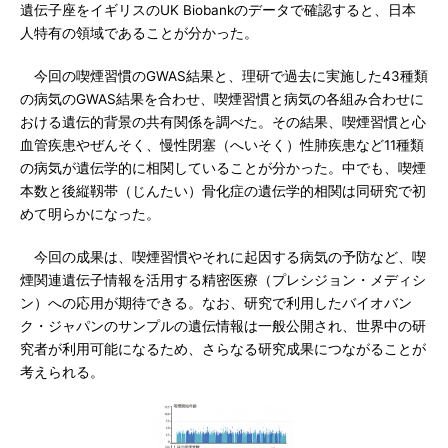
遺伝子座をイギリスのUK Biobankのデータで確認すると、日本
人特有の領域であることが分かった。
今回の喫煙習慣のGWAS結果と、理研で過去に実施した43種類
の病気のGWAS結果を合わせ、喫煙習慣と病気の各組み合わせに
おける遺伝的背景の共有関係を調べた。その結果、喫煙習慣と心
血管疾患やぜんそく、慢性閉塞（へいそく）性肺疾患など11種類
の病気が遺伝学的に相関していることが分かった。中でも、喫煙
本数と後縦靱帯（じんたい）骨化症の遺伝学的相関は同研究で初
めて明らかになった。
今回の成果は、喫煙習慣やそれに起因する病気の予防など、喫
煙関連遺伝子情報を活用する精密医療（プレシジョン・メディシ
ン）への応用が期待できる。なお、研究で利用したバイオバン
ク・ジャパンのサンプルの遺伝情報は一般公開され、世界中の研
究者が利用可能になるため、さらなる研究成果につながることが
考えられる。