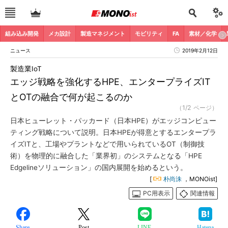
組み込み開発
メカ設計
製造マネジメント
モビリティ
FA
素材／化学
ニュース
2019年2月12日
製造業IoT
エッジ戦略を強化するHPE、エンタープライズIT
とOTの融合で何が起こるのか
（1/2 ページ）
日本ヒューレット・パッカード（日本HPE）がエッジコンピュー
ティング戦略について説明。日本HPEが得意とするエンタープラ
イズITと、工場やプラントなどで用いられているOT（制御技
術）を物理的に融合した「業界初」のシステムとなる「HPE
Edgelineソリューション」の国内展開を始めるという。
[
朴尚洙
，MONOist]
PC用表示
関連情報
Share
Post
LINE
Hatena