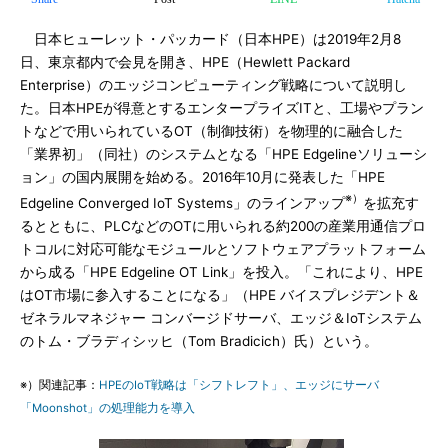
日本ヒューレット・パッカード（日本HPE）は2019年2月8
日、東京都内で会見を開き、HPE（Hewlett Packard
Enterprise）のエッジコンピューティング戦略について説明し
た。日本HPEが得意とするエンタープライズITと、工場やプラン
トなどで用いられているOT（制御技術）を物理的に融合した
「業界初」（同社）のシステムとなる「HPE Edgelineソリューシ
ョン」の国内展開を始める。2016年10月に発表した「HPE
※）
Edgeline Converged IoT Systems」のラインアップ
を拡充す
るとともに、PLCなどのOTに用いられる約200の産業用通信プロ
トコルに対応可能なモジュールとソフトウェアプラットフォーム
から成る「HPE Edgeline OT Link」を投入。「これにより、HPE
はOT市場に参入することになる」（HPE バイスプレジデント＆
ゼネラルマネジャー コンバージドサーバ、エッジ＆IoTシステム
のトム・ブラディシッヒ（Tom Bradicich）氏）という。
※）関連記事：
HPEのIoT戦略は「シフトレフト」、エッジにサーバ
「Moonshot」の処理能力を導入