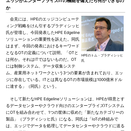
エッジがエンタープライズITの機能を備えたら何ができるの
か
会見には、HPEのエッジコンピューテ
ィング戦略をけん引するブラディシッヒ
氏が登壇し、今回発表したHPE Edgeline
ソリューションの重要性を訴えた。同氏
はまず、今回の発表におけるキーワード
となるOTの定義について説明。「OTと
HPEのトム・ブラディシッヒ
は何か。それはITではないものだ。OT
氏
には制御システム、データ収集システ
ム、産業用ネットワークという3つの要素が含まれており、エッ
ジに存在している。ITとは異なるOTの市場規模は1000億米ドル
に達する」（同氏）という。
そして新たなHPE Edgelineソリューションは、HPEが得意とす
るデータセンターやクラウド向けのエンタープライズITシステム
にOTを組み合わせて、1つの筐体に収めた「新たなカテゴリーの
製品」（ブラディシッヒ氏）になる。同氏は「IoTの枠組みで
は、エッジでデータを処理してデータセンターやクラウドに送る