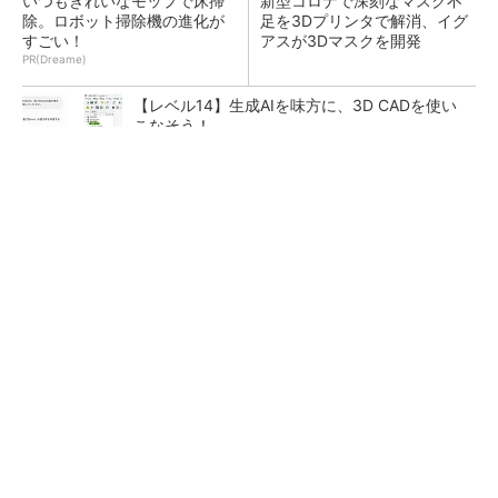
いつもきれいなモップで床掃
新型コロナで深刻なマスク不
除。ロボット掃除機の進化が
足を3Dプリンタで解消、イグ
すごい！
アスが3Dマスクを開発
PR(Dreame)
【レベル14】生成AIを味方に、3D CADを使い
こなそう！
令和8年熊本地震による工場への影響まとめ
狭小な駐車場に、シャープがポールカメラ式製
品発表 市場シェア10％目指す