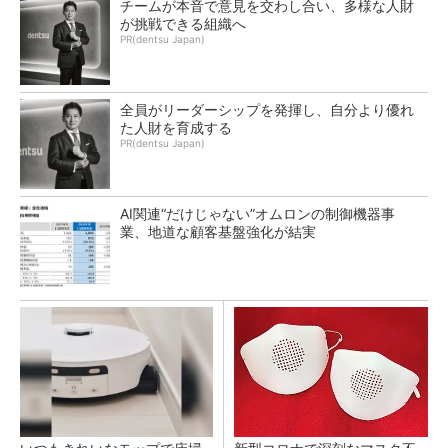
チームが本音で意見を交わし合い、多様な人財
が挑戦できる組織へ
PR(dentsu Japan)
全員がリーダーシップを発揮し、自分より優れ
た人財を育成する
PR(dentsu Japan)
AI関連“だけじゃない”オムロンの制御機器事
業、地道な顧客基盤強化が結実