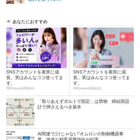
あなたにおすすめ
SNSアカウントを着実に成
SNSアカウントを着実に成
長。実はみんなココ使ってま
長。実はみんなココ使ってま
す。
す。
PR(Dreaw合同会社)
PR(Dreaw合同会社)
「取りあえずボルトで固定」は禁物 締結部設
計で押さえるべき基本
AI関連“だけじゃない”オムロンの制御機器事
業、地道な顧客基盤強化が結実