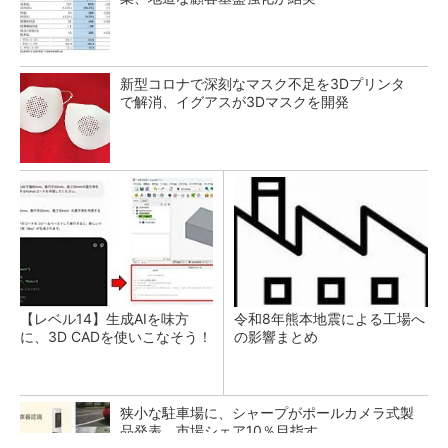
新型コロナで深刻なマスク不足を3Dプリンタ
で解消、イグアスが3Dマスクを開発
【レベル14】生成AIを味方
令和8年熊本地震による工場へ
に、3D CADを使いこなそう！
の影響まとめ
狭小な駐車場に、シャープがポールカメラ式製
品発表 市場シェア10％目指す