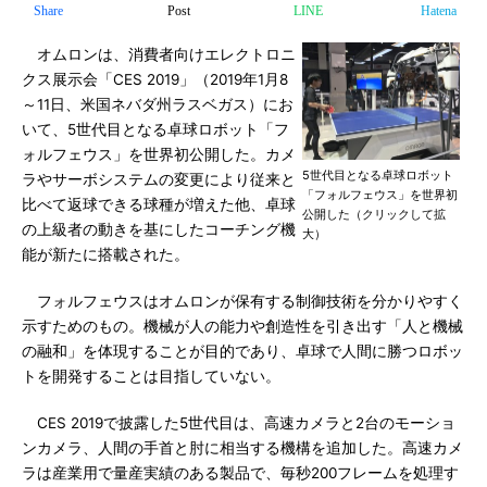
Share
Post
LINE
Hatena
オムロンは、消費者向けエレクトロニ
クス展示会「CES 2019」（2019年1月8
～11日、米国ネバダ州ラスベガス）にお
いて、5世代目となる卓球ロボット「フ
ォルフェウス」を世界初公開した。カメ
5世代目となる卓球ロボット
ラやサーボシステムの変更により従来と
「フォルフェウス」を世界初
比べて返球できる球種が増えた他、卓球
公開した（クリックして拡
の上級者の動きを基にしたコーチング機
大）
能が新たに搭載された。
フォルフェウスはオムロンが保有する制御技術を分かりやすく
示すためのもの。機械が人の能力や創造性を引き出す「人と機械
の融和」を体現することが目的であり、卓球で人間に勝つロボッ
トを開発することは目指していない。
CES 2019で披露した5世代目は、高速カメラと2台のモーショ
ンカメラ、人間の手首と肘に相当する機構を追加した。高速カメ
ラは産業用で量産実績のある製品で、毎秒200フレームを処理す