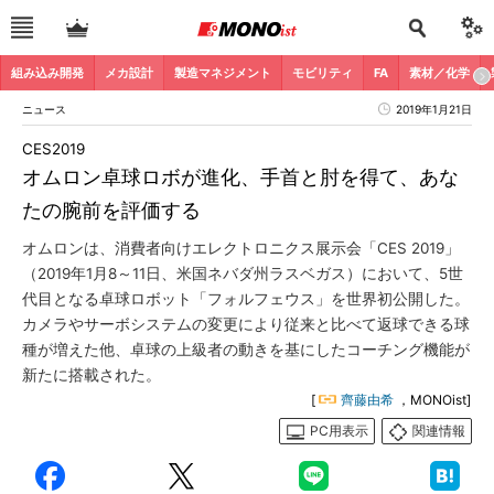
組み込み開発
メカ設計
製造マネジメント
モビリティ
FA
素材／化学
ニュース
2019年1月21日
CES2019
オムロン卓球ロボが進化、手首と肘を得て、あな
たの腕前を評価する
オムロンは、消費者向けエレクトロニクス展示会「CES 2019」
（2019年1月8～11日、米国ネバダ州ラスベガス）において、5世
代目となる卓球ロボット「フォルフェウス」を世界初公開した。
カメラやサーボシステムの変更により従来と比べて返球できる球
種が増えた他、卓球の上級者の動きを基にしたコーチング機能が
新たに搭載された。
[
齊藤由希
，MONOist]
PC用表示
関連情報