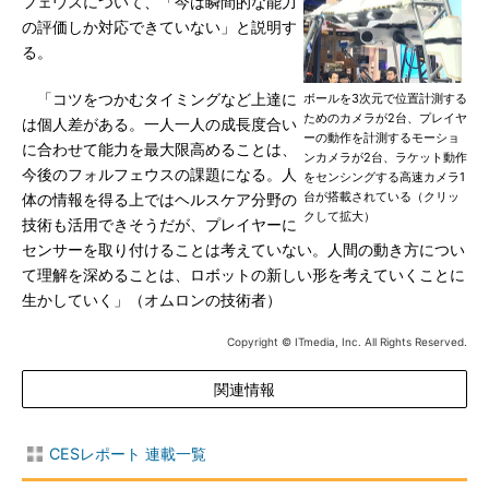
フェウスについて、「今は瞬間的な能力
の評価しか対応できていない」と説明す
る。
「コツをつかむタイミングなど上達に
ボールを3次元で位置計測する
ためのカメラが2台、プレイヤ
は個人差がある。一人一人の成長度合い
ーの動作を計測するモーショ
に合わせて能力を最大限高めることは、
ンカメラが2台、ラケット動作
今後のフォルフェウスの課題になる。人
をセンシングする高速カメラ1
台が搭載されている（クリッ
体の情報を得る上ではヘルスケア分野の
クして拡大）
技術も活用できそうだが、プレイヤーに
センサーを取り付けることは考えていない。人間の動き方につい
て理解を深めることは、ロボットの新しい形を考えていくことに
生かしていく」（オムロンの技術者）
Copyright © ITmedia, Inc. All Rights Reserved.
関連情報
CESレポート 連載一覧