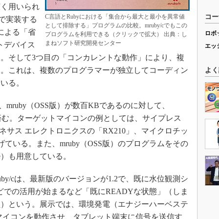
広く用いられ
C言語とRubyにおける「集合から最大と最小を異常値
コー
で実装する
として排除する」プログラムの比較。mruby/cでもこの
による「省
ロボ
プログラムを利用できる（クリックで拡大） 出典：し
まねソフト研究開発センター
トデバイス
エッ
。そして3つ目の「コンカレントな動作」により、複
る。これは、複数のプログラマーが独立してコーディン
よく
ている。
mruby（OSS版）が数百KBであるのに対して、
満）で済む。ターゲットマイコンの例としては、サイプレス
ルネサス エレクトロニクスの「RX210」、マイクロチッ
げている。また、mruby（OSS版）のプログラムをその
hine）も用意している。
uby/cは、最新版のバージョンが1.2で、既に水位観測シ
どでの活用が始まるなど「既にREADYな状態」（しま
員）という。展示では、環境発電（エナジーハーベステ
したマイコンを動作させ、タブレット端末に信号を送信す