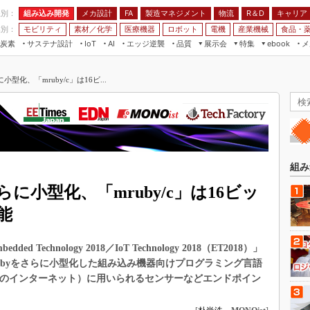
程別：
組み込み開発
メカ設計
製造マネジメント
物流
R＆D
キャリア
FA
業別：
モビリティ
素材／化学
医療機器
ロボット
電機
産業機械
食品・
炭素
サステナ設計
エッジ逆襲
品質
展示会
特集
メ
IoT
AI
ebook
伝承
組み込み開発
CEATEC
読者調査まとめ
編集後記
小型化、「mruby/c」は16ビ...
JIMTOF
保全
メカ設計
つながるクルマ
組込み/エッジ コンピューティング
ス
 AI
製造マネジメント
5G
展＆IoT/5Gソリューション展
VR／AR
FA
IIFES
モビリティ
フィールドサービス
国際ロボット展
素材／化学
FPGA
組み
ジャパンモビリティショー
組み込み画像技術
さらに小型化、「mruby/c」は16ビッ
TECHNO-FRONTIER
組み込みモデリング
能
人テク展
Windows Embedded
スマート工場EXPO
chnology 2018／IoT Technology 2018（ET2018）」
車載ソフト開発
EdgeTech+
rubyをさらに小型化した組み込み機器向けプログラミング言語
ISO26262
（モノのインターネット）に用いられるセンサーなどエンドポイン
日本ものづくりワールド
無償設計ツール
AUTOMOTIVE WORLD