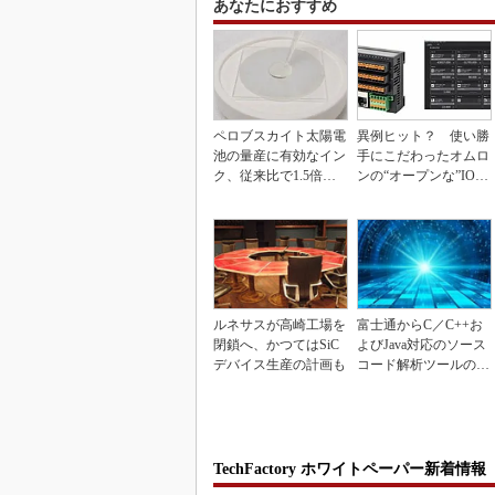
あなたにおすすめ
ペロブスカイト太陽電
異例ヒット？ 使い勝
池の量産に有効なイン
手にこだわったオムロ
ク、従来比で1.5倍の
ンの“オープンな”IO-L
性能向上
inkマスター
ルネサスが高崎工場を
富士通からC／C++お
閉鎖へ、かつてはSiC
よびJava対応のソース
デバイス生産の計画も
コード解析ツールの資
産を取得
TechFactory ホワイトペーパー新着情報