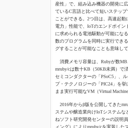
産性」で、組み込み機器の開発に
ているC言語と比べて短いステップ
ことができる。2つ目は、高速起動
電力」性能で、IoTのエンドポイン
に求められる電池駆動が可能になる
数のプログラムを同時に実行でき
グすることが可能なことも意味し
消費メモリ容量は、Rubyが数MB、
mruby/cは数十KB（50KB未
セミコンダクターの「PSoC5」、
プ・テクノロジーの「PIC24」を挙
まま実行可能なVM（Virtual Mac
2016年からβ版を公開してきたmr
ステムや醸造業向けIoTシステムな
ねソフト研究開発センターの説明
ィング）によりmruby/cを実装