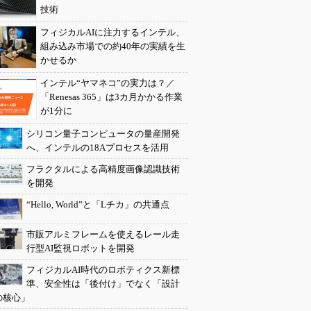
技術
フィジカルAIに注力するインテル、
組み込み市場での約40年の実績を生
かせるか
インテル“ヤマネコ”の実力は？／
「Renesas 365」は3カ月かかる作業
が1分に
シリコン量子コンピュータの量産開発
へ、インテルの18Aプロセスを活用
フラクタルによる高精度画像認識技術
を開発
“Hello, World”と「Lチカ」の共通点
市販アルミフレームを使えるレール走
行型AI監視ロボットを開発
フィジカルAI時代のロボティクス新標
準、安全性は「後付け」でなく「設計
の核心」