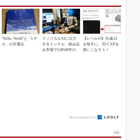
“Hello, World”と「Lチ
フィジカルAIに注力
【レベル14】生成AI
カ」の共通点
するインテル、組み込
を味方に、3D CADを
み市場での約40年の実
使いこなそう！
績を生かせるか
Recommended by
PR