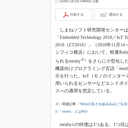
2018年11月22日 07時00分 公開
印刷する
通知する
しまねソフト研究開発センターは
「Embedded Technology 2018／IoT Te
2018（ET2018）」（2018年11月1
シフィコ横浜）において、軽量Rub
※）
られるmruby
をさらに小型化し
機器向けプログラミング言語「mrub
示を行った。IoT（モノのインター
用いられるセンサーなどエンドポ
スへの適用を想定している。
※）関連記事：
“Rubyの良さを組み込みに”を
た「mruby」とは何か
mruby/cの特徴は3つある。1つ