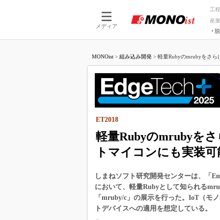
工
産
メディア
脱
つながる技術
AI×技術
MONOist
>
組み込み開発
>
軽量Rubyのmrubyをさらに
つながる工場
AI×設備
つながるサービ
Physical
ET2018
軽量Rubyのmrubyを
トマイコンにも実装可
しまねソフト研究開発センターは、「Embedded Te
において、軽量Rubyとして知られるm
「mruby/c」の展示を行った。IoT
トデバイスへの適用を想定している。