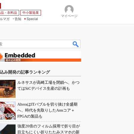
薬品・衣料品
中小製造業
マイページ
ルマガ
告知
Special
込み開発の記事ランキング
ルネサスが高崎工場を閉鎖へ、かつ
てはSiCデバイス生産の計画も
AlteraはITバブルを切り抜け全盛期
へ、時代を先取りしたArmコア＋
FPGAの製品も
強度20倍のフィルム採用で折り目が
目立ちにくい折りたたみスマホの新