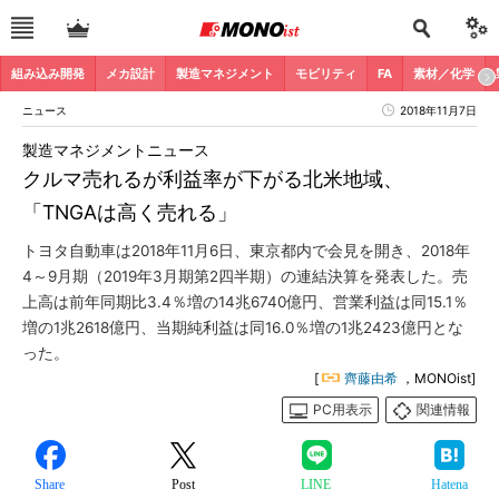
組み込み開発
メカ設計
製造マネジメント
モビリティ
FA
素材／化学
ニュース
2018年11月7日
製造マネジメントニュース
クルマ売れるが利益率が下がる北米地域、
「TNGAは高く売れる」
トヨタ自動車は2018年11月6日、東京都内で会見を開き、2018年
4～9月期（2019年3月期第2四半期）の連結決算を発表した。売
上高は前年同期比3.4％増の14兆6740億円、営業利益は同15.1％
増の1兆2618億円、当期純利益は同16.0％増の1兆2423億円とな
った。
[
齊藤由希
，MONOist]
PC用表示
関連情報
Share
Post
LINE
Hatena