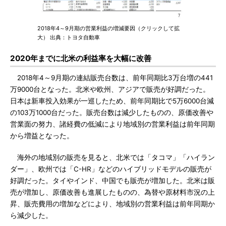
2018年4～9月期の営業利益の増減要因（クリックして拡
大） 出典：トヨタ自動車
2020年までに北米の利益率を大幅に改善
2018年4～9月期の連結販売台数は、前年同期比3万台増の441
万9000台となった。北米や欧州、アジアで販売が好調だった。
日本は新車投入効果が一巡したため、前年同期比で5万6000台減
の103万1000台だった。販売台数は減少したものの、原価改善や
営業面の努力、諸経費の低減により地域別の営業利益は前年同期
から増益となった。
海外の地域別の販売を見ると、北米では「タコマ」「ハイラン
ダー」、欧州では「C-HR」などのハイブリッドモデルの販売が
好調だった。タイやインド、中国でも販売が増加した。北米は販
売が増加し、原価改善も進展したものの、為替や原材料市況の上
昇、販売費用の増加などにより、地域別の営業利益は前年同期か
ら減少した。