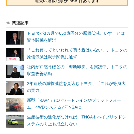
過去の連載記事が 568 件あります
関連記事
トヨタが3カ月で650億円分の原価低減、いすゞとは
資本関係を解消
「これ買ってといわれて買う親はいない」、トヨタの
原価低減は親子関係に通ず
社内が戸惑うほどの「即断即決」を実践中、トヨタの
収益改善活動
2年連続の減収減益を見込むトヨタ、「これが等身大
の実力」
新型「RAV4」はパワートレインやプラットフォー
ム、4WDシステムがTNGAに
生産技術の進化がなければ、TNGAもハイブリッドシ
ステムの向上も成立しない