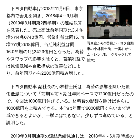
トヨタ自動車は2018年11月6日、東京
都内で会見を開き、2018年4～9月期
（2019年3月期第2四半期）の連結決算
を発表した。売上高は前年同期比3.4％
増の14兆6740億円、営業利益は同15.1％
写真左から2番目がトヨタ自動
増の1兆2618億円、当期純利益は同
車の小林耕士氏、一番右がジ
16.0％増の1兆2423億円となった。為替
ム・レンツ氏（クリックして
やスワップの影響を除くと、営業利益で
拡大）
は原価低減や台数構成の改善などによ
り、前年同期から2200億円積み増した。
トヨタ自動車 副社長の小林耕士氏は、為替の影響を除いた原
価低減について「前期や前々期は年間ベースで1200億円だったの
で、今回は1000億円伸びている。材料費の影響を除けばさらに
1000億円を上積みできる。本当は年間で6000億円くらいまで達
成できるとよいが、一挙にはできない。少しずつ進めている」と
説明した。
2019年3月期通期の連結業績見通しは、2018年4～6月期時点の