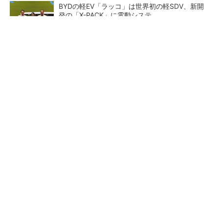
BYDの軽EV「ラッコ」は世界初の軽SDV、新開
発の「X-PACK」に電動システ...
ペロブスカイト太陽電池の量産に有効なイン
ク、従来比で1.5倍の性能向上
【レベル14】生成AIを味方に、3D CADを使い
こなそう！