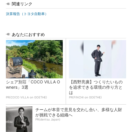
関連リンク
決算報告（トヨタ自動車）
あなたにおすすめ
シェア別荘「COCO VILLA O
【西野亮廣】つくりたいもの
wners」3選
を追求できる環境の作り方と
は
PR(COCO VILLA on GOETHE)
PR(FINCHI on GOETHE)
チームが本音で意見を交わし合い、多様な人財
が挑戦できる組織へ
PR(dentsu Japan)