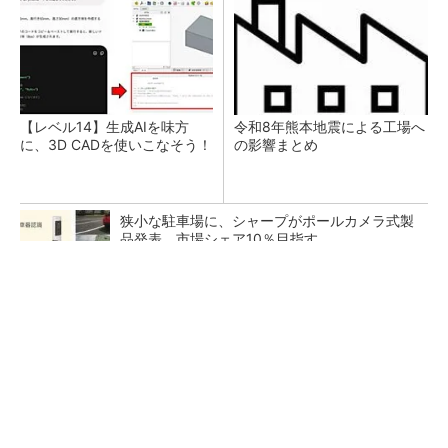
【レベル14】生成AIを味方
令和8年熊本地震による工場へ
に、3D CADを使いこなそう！
の影響まとめ
狭小な駐車場に、シャープがポールカメラ式製
品発表 市場シェア10％目指す
ルネサスが高崎工場を閉鎖へ、かつてはSiCデ
バイス生産の計画も
なぜ熊本に半導体産業が集まるのか――地震で
工場稼働停止相次ぐ