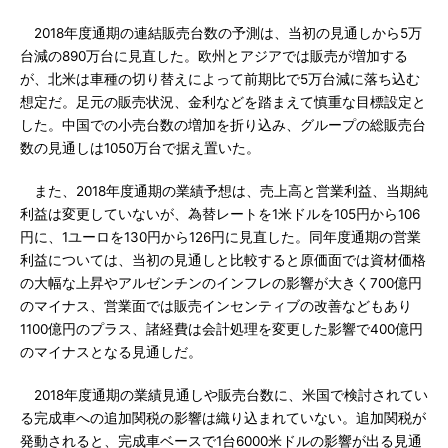
2018年度通期の連結販売台数の予測は、当初の見通しから5万
台減の890万台に見直した。欧州とアジアでは販売が増加する
が、北米は車種の切り替えによって前期比で5万台減に落ち込む
想定だ。足元の販売状況、金利などを踏まえて慎重な目標設定と
した。中国での小売台数の増加を折り込み、グループの総販売台
数の見通しは1050万台で据え置いた。
また、2018年度通期の業績予想は、売上高と営業利益、当期純
利益は変更していないが、為替レートを1米ドルを105円から106
円に、1ユーロを130円から126円に見直した。同年度通期の営業
利益については、当初の見通しと比較すると原価面では資材価格
の大幅な上昇やアルゼンチンのインフレの影響が大きく700億円
のマイナス、営業面では販売インセンティブの改善などもあり
1100億円のプラス、諸経費は会計処理を変更した影響で400億円
のマイナスとなる見通しだ。
2018年度通期の業績見通しや販売台数に、米国で検討されてい
る完成車への追加関税の影響は織り込まれていない。追加関税が
発動されると、完成車ベースで1台6000米ドルの影響が出る見通