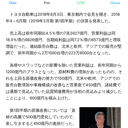
Share
Post
LINE
Hatena
トヨタ自動車は2018年8月3日、東京都内で会見を開き、2018
年4～6月期（2019年3月期 第1四半期）の決算を発表した。
売上高は前年同期比4.5％増の7兆3627億円、営業利益は同
18.9％増の6826億円、当期純利益は同7.2％増の6573億円と増収
増益だった。連結販売台数は、北米と欧州、アジアでの販売が堅
調で、前年同期から2万1000台増の223万6000台となった。
為替やスワップなどの影響を除いた営業利益は、前年同期から
1200億円のプラスとなった。原材料費の増加があったものの、そ
れを上回る原価改善の努力で150億円、北米や欧州、アジアでの
販売台数増加や車種構成の改善など営業面で450億円、諸経費で
は通期で見込んでいた品質関連費用が当初の見込みより減少した
ことにより、600億円を積み上げた。
第1四半期の原価改善については「資
材の高騰で500億円悪化していたので、
差し引きすると650億円の進捗だった。