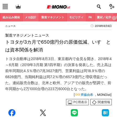
組み込み開発
メカ設計
製造マネジメント
モビリティ
FA
素材／化学
ニュース
2018年8月6日
製造マネジメントニュース
トヨタが3カ月で650億円分の原価低減、いすゞと
は資本関係を解消
トヨタ自動車は2018年8月3日、東京都内で会見を開き、2018年4
～6月期（2019年3月期 第1四半期）の決算を発表した。売上高は
前年同期比4.5％増の7兆3627億円、営業利益は同18.9％増の
6826億円、当期純利益は同7.2％増の6573億円と増収増益だっ
た。連結販売台数は、北米と欧州、アジアでの販売が堅調で、前
年同期から2万1000台増の223万6000台となった。
[
齊藤由希
，MONOist]
PC用表示
関連情報