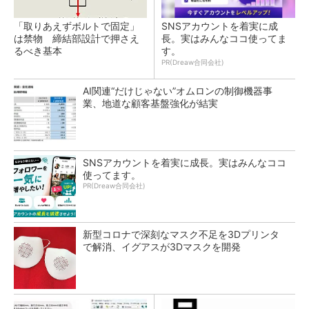
「取りあえずボルトで固定」
SNSアカウントを着実に成
は禁物 締結部設計で押さえ
長。実はみんなココ使ってま
るべき基本
す。
PR(Dreaw合同会社)
AI関連“だけじゃない”オムロンの制御機器事
業、地道な顧客基盤強化が結実
SNSアカウントを着実に成長。実はみんなココ
使ってます。
PR(Dreaw合同会社)
新型コロナで深刻なマスク不足を3Dプリンタ
で解消、イグアスが3Dマスクを開発