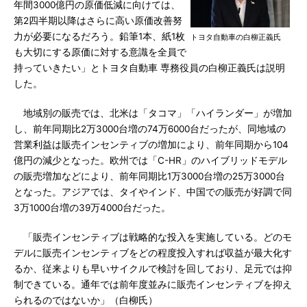
年間3000億円の原価低減に向けては、
第2四半期以降はさらに高い原価改善努
力が必要になるだろう。鉛筆1本、紙1枚
トヨタ自動車の白柳正義氏
も大切にする原価に対する意識を全員で
持っていきたい」とトヨタ自動車 専務役員の白柳正義氏は説明
した。
地域別の販売では、北米は「タコマ」「ハイランダー」が増加
し、前年同期比2万3000台増の74万6000台だったが、同地域の
営業利益は販売インセンティブの増加により、前年同期から104
億円の減少となった。欧州では「C-HR」のハイブリッドモデル
の販売増加などにより、前年同期比1万3000台増の25万3000台
となった。アジアでは、タイやインド、中国での販売が好調で同
3万1000台増の39万4000台だった。
「販売インセンティブは戦略的な投入を実施している。どのモ
デルに販売インセンティブをどの程度投入すれば収益が最大化す
るか、従来よりも早いサイクルで検討を回しており、足元では抑
制できている。通年では前年度並みに販売インセンティブを抑え
られるのではないか」（白柳氏）