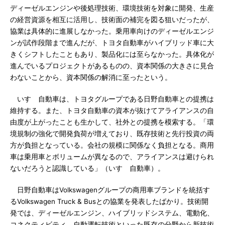
ディーゼルエンジンや後処理技術、環境技術を対象に開発、生産
の経営資源を相互に活用し、技術面の補完を図る狙いだったが、
協業は具体的に進展しなかった。乗用車向けのディーゼルエンジ
ンが試作段階まで進んだが、トヨタ自動車がハイブリッド車に大
きくシフトしたこともあり、製品化には至らなかった。具体化が
進んでいるプロジェクトがあるものの、資本関係の大きさに見合
わないことから、資本関係の解消に至ったという。
いすゞ自動車は、トヨタグループである日野自動車との提携は
維持する。また、トヨタ自動車の資本が抜けてアライアンスの自
由度が上がったことも生かして、社外との提携を模索する。「環
境規制の強化で開発負荷が増えており、既存技術と先行投資の両
方が負担となっている。会社の規模に関係なく負担となる。商用
車は乗用車とボリュームが異なるので、アライアンスは避けられ
ないだろうと認識している」（いすゞ自動車）。
日野自動車はVolkswagenグループの商用車ブランドを統括す
るVolkswagen Truck & Busとの協業を発表したばかり。技術開
発では、ディーゼルエンジン、ハイブリッドシステム、電動化、
コネクティビティ、自動運転技術といった既存の分野から新技術