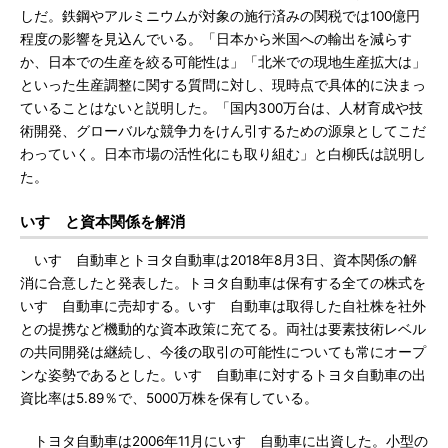
しだ。鉄鋼やアルミニウムが対象の施行済みの関税では100億円
程度の影響を見込んでいる。「日本から米国への輸出を減らす
か、日本での生産を絞る可能性は」「北米での現地生産拡大は」
といった生産調整に関する質問に対し、現時点で具体的に決まっ
ていることはないと説明した。「国内300万台は、人材育成や技
術開発、グローバルな競争力をけん引するための源泉としてこだ
わっていく。日本市場の活性化にも取り組む」と白柳氏は説明し
た。
いすゞと資本関係を解消
いすゞ自動車とトヨタ自動車は2018年8月3日、資本関係の解
消に合意したと発表した。トヨタ自動車は保有する全ての株式を
いすゞ自動車に売却する。いすゞ自動車は取得した自社株を社外
との提携など機動的な資本政策に充てる。両社は要素技術レベル
の共同開発は継続し、今後の取引の可能性についても常にオープ
ンな姿勢であるとした。いすゞ自動車に対するトヨタ自動車の出
資比率は5.89％で、5000万株を保有している。
トヨタ自動車は2006年11月にいすゞ自動車に出資した。小型の