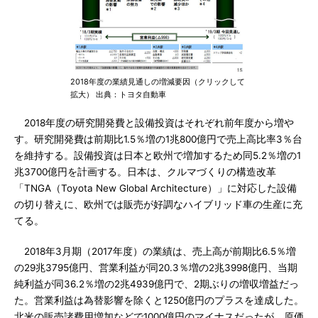
2018年度の業績見通しの増減要因（クリックして
拡大） 出典：トヨタ自動車
2018年度の研究開発費と設備投資はそれぞれ前年度から増や
す。研究開発費は前期比1.5％増の1兆800億円で売上高比率3％台
を維持する。設備投資は日本と欧州で増加するため同5.2％増の1
兆3700億円を計画する。日本は、クルマづくりの構造改革
「TNGA（Toyota New Global Architecture）」に対応した設備
の切り替えに、欧州では販売が好調なハイブリッド車の生産に充
てる。
2018年3月期（2017年度）の業績は、売上高が前期比6.5％増
の29兆3795億円、営業利益が同20.3％増の2兆3998億円、当期
純利益が同36.2％増の2兆4939億円で、2期ぶりの増収増益だっ
た。営業利益は為替影響を除くと1250億円のプラスを達成した。
北米の販売諸費用増加などで1000億円のマイナスだったが、原価