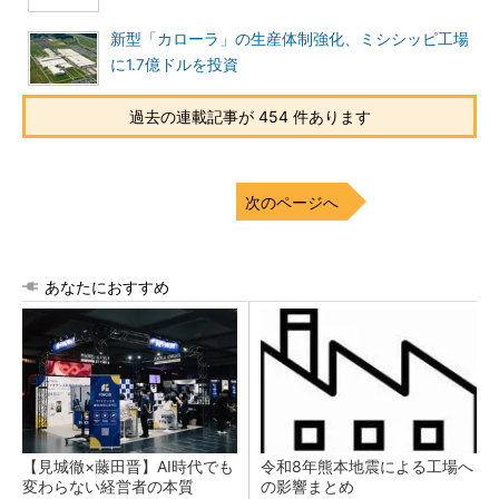
新型「カローラ」の生産体制強化、ミシシッピ工場
に1.7億ドルを投資
過去の連載記事が 454 件あります
次のページへ
あなたにおすすめ
【見城徹×藤田晋】AI時代でも
令和8年熊本地震による工場へ
変わらない経営者の本質
の影響まとめ