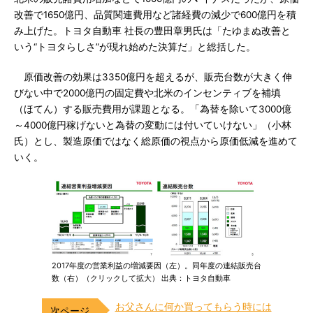
改善で1650億円、品質関連費用など諸経費の減少で600億円を積
み上げた。トヨタ自動車 社長の豊田章男氏は「たゆまぬ改善と
いう“トヨタらしさ”が現れ始めた決算だ」と総括した。
原価改善の効果は3350億円を超えるが、販売台数が大きく伸
びない中で2000億円の固定費や北米のインセンティブを補填
（ほてん）する販売費用が課題となる。「為替を除いて3000億
～4000億円稼げないと為替の変動には付いていけない」（小林
氏）とし、製造原価ではなく総原価の視点から原価低減を進めて
いく。
2017年度の営業利益の増減要因（左）。同年度の連結販売台
数（右）（クリックして拡大） 出典：トヨタ自動車
お父さんに何か買ってもらう時には