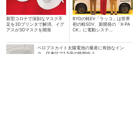
新型コロナで深刻なマスク不
BYDの軽EV「ラッコ」は世界
足を3Dプリンタで解消、イグ
初の軽SDV、新開発の「X-PA
アスが3Dマスクを開発
CK」に電動システ...
ペロブスカイト太陽電池の量産に有効なイン
ク、従来比で1.5倍の性能向上
SNSアカウントを着実に成長。実はみんなココ
使ってます。
PR(Dreaw合同会社)
【レベル14】生成AIを味方に、3D CADを使い
こなそう！