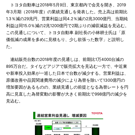
トヨタ自動車は2018年5月9日、東京都内で会見を開き、2019
年3月期（2018年度）の業績見通しを発表した。売上高は前期比
1.3％減の29兆円、営業利益は同4.2％減の2兆3000億円、当期純
利益は同15.0％減の2兆1200億円で2期ぶりの減収減益を見込む。
この見通しについて、トヨタ自動車 副社長の小林耕士氏は「原
価低減の成果を多めに見積もり、少し欲張った数字」と説明し
た。
連結販売台数の2018年度の見通しは、前期比1万4000台減の
895万台だ。タイなどアジアで販売拡大を見込む一方で、中近東
や新車投入効果が一巡した日本で台数が減少する。営業利益は、
原価改善や品質関連費用の減少により為替を除いて1300億円の
増加要因があるものの、業績見通しの前提となる為替レートを円
高に見直した為替変動の影響が大きく前期比で998億円の減少を
見込む。