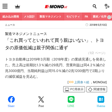
組み込み開発
メカ設計
製造マネジメント
モビリティ
FA
素材／化学
ニュース
2018年5月10日
製造マネジメントニュース
「これ買ってといわれて買う親はいない」、トヨ
タの原価低減は親子関係に通ず
（1/2 ページ）
トヨタ自動車は2019年3月期（2018年度）の業績見通しを発表し
た。売上高は前期比1.3％減の29兆円、営業利益は同4.2％減の2
兆3000億円、当期純利益は同15.0％減の2兆1200億円で2期ぶり
の減収減益を見込む。
[
上田奈々絵
，MONOist]
PC用表示
関連情報
Share
Post
LINE
Hatena