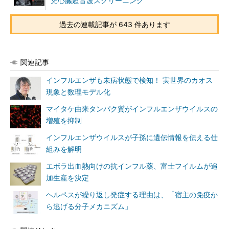
児心臓超音波スクリーニング
過去の連載記事が 643 件あります
関連記事
インフルエンザも未病状態で検知！ 実世界のカオス
現象と数理モデル化
マイタケ由来タンパク質がインフルエンザウイルスの
増殖を抑制
インフルエンザウイルスが子孫に遺伝情報を伝える仕
組みを解明
エボラ出血熱向けの抗インフル薬、富士フイルムが追
加生産を決定
ヘルペスが繰り返し発症する理由は、「宿主の免疫か
ら逃げる分子メカニズム」