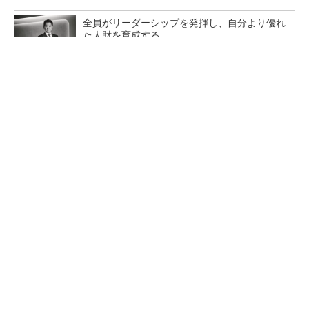
全員がリーダーシップを発揮し、自分より優れ
た人財を育成する
PR(dentsu Japan)
【レベル14】生成AIを味方に、3D CADを使い
こなそう！
「取りあえずボルトで固定」は禁物 締結部設
計で押さえるべき基本