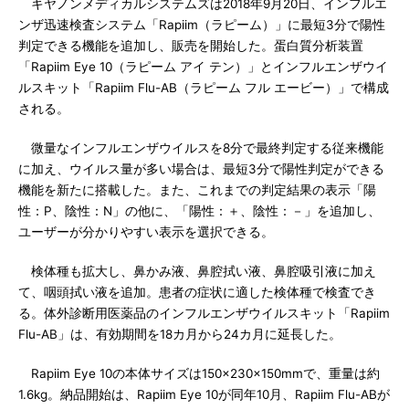
キヤノンメディカルシステムズは2018年9月20日、インフルエ
ンザ迅速検査システム「Rapiim（ラピーム）」に最短3分で陽性
判定できる機能を追加し、販売を開始した。蛋白質分析装置
「Rapiim Eye 10（ラピーム アイ テン）」とインフルエンザウイ
ルスキット「Rapiim Flu-AB（ラピーム フル エービー）」で構成
される。
微量なインフルエンザウイルスを8分で最終判定する従来機能
に加え、ウイルス量が多い場合は、最短3分で陽性判定ができる
機能を新たに搭載した。また、これまでの判定結果の表示「陽
性：P、陰性：N」の他に、「陽性：＋、陰性：－」を追加し、
ユーザーが分かりやすい表示を選択できる。
検体種も拡大し、鼻かみ液、鼻腔拭い液、鼻腔吸引液に加え
て、咽頭拭い液を追加。患者の症状に適した検体種で検査でき
る。体外診断用医薬品のインフルエンザウイルスキット「Rapiim
Flu-AB」は、有効期間を18カ月から24カ月に延長した。
Rapiim Eye 10の本体サイズは150×230×150mmで、重量は約
1.6kg。納品開始は、Rapiim Eye 10が同年10月、Rapiim Flu-ABが