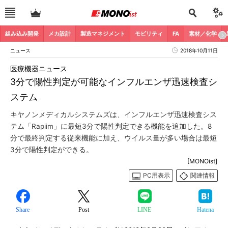
組み込み開発
メカ設計
製造マネジメント
モビリティ
FA
素材／化学
ニュース
2018年10月11日
医療機器ニュース
3分で陽性判定が可能なインフルエンザ迅速検査シ
ステム
キヤノンメディカルシステムズは、インフルエンザ迅速検査シス
テム「Rapiim」に最短3分で陽性判定できる機能を追加した。8
分で最終判定する従来機能に加え、ウイルス量が多い場合は最短
3分で陽性判定ができる。
[MONOist]
PC用表示
関連情報
Share
Post
LINE
Hatena