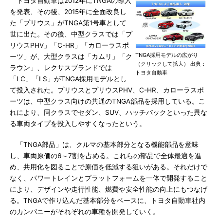
トヨタ自動車は2012年にTNGAの導入
を発表、その後、2015年に全面改良し
た「プリウス」がTNGA第1号車として
世に出た。その後、中型クラスでは「プ
リウスPHV」「C-HR」「カローラスポ
TNGA採用モデルの広がり
ーツ」が、大型クラスは「カムリ」「ク
（クリックして拡大） 出典：
ラウン」、レクサスブランドでは
トヨタ自動車
「LC」「LS」がTNGA採用モデルとし
て投入された。プリウスとプリウスPHV、C-HR、カローラスポ
ーツは、中型クラス向けの共通のTNGA部品を採用している。こ
れにより、同クラスでセダン、SUV、ハッチバックといった異な
る車両タイプを投入しやすくなったという。
「TNGA部品」は、クルマの基本部分となる機能部品を意味
し、車両原価の6～7割を占める。これらの部品で全体最適を進
め、共用化を図ることで原価を低減する狙いがある。それだけで
なく、パワートレインとプラットフォームを一体で開発すること
により、デザインや走行性能、燃費や安全性能の向上にもつなげ
る。TNGAで作り込んだ基本部分をベースに、トヨタ自動車社内
のカンパニーがそれぞれの車種を開発していく。