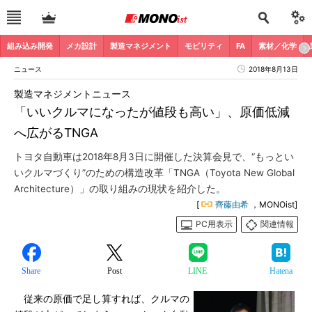
組み込み開発
メカ設計
製造マネジメント
モビリティ
FA
素材／化学
ニュース
2018年8月13日
製造マネジメントニュース
「いいクルマになったが値段も高い」、原価低減
へ広がるTNGA
トヨタ自動車は2018年8月3日に開催した決算会見で、“もっとい
いクルマづくり”のための構造改革「TNGA（Toyota New Global
Architecture）」の取り組みの現状を紹介した。
[
齊藤由希
，MONOist]
PC用表示
関連情報
Share
Post
LINE
Hatena
従来の原価で足し算すれば、クルマの