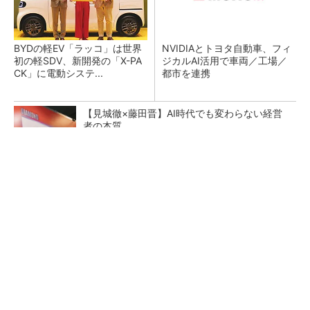
BYDの軽EV「ラッコ」は世界
NVIDIAとトヨタ自動車、フィ
初の軽SDV、新開発の「X-PA
ジカルAI活用で車両／工場／
CK」に電動システ...
都市を連携
【見城徹×藤田晋】AI時代でも変わらない経営
者の本質
PR(FINCHI on GOETHE)
AlteraはITバブルを切り抜け全盛期へ、時代を
先取りしたArmコア＋FPGA...
6枚刃を搭載した新「ラムダッシュ パームイ
ン」 小型設計と意匠性をさらに追求