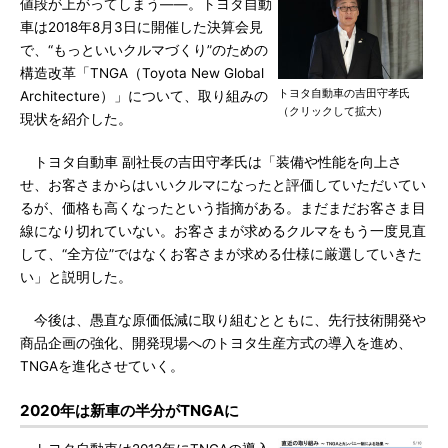
値段が上がってしまう――。トヨタ自動
車は2018年8月3日に開催した決算会見
で、“もっといいクルマづくり”のための
構造改革「TNGA（Toyota New Global
トヨタ自動車の吉田守孝氏
Architecture）」について、取り組みの
（クリックして拡大）
現状を紹介した。
トヨタ自動車 副社長の吉田守孝氏は「装備や性能を向上さ
せ、お客さまからはいいクルマになったと評価していただいてい
るが、価格も高くなったという指摘がある。まだまだお客さま目
線になり切れていない。お客さまが求めるクルマをもう一度見直
して、“全方位”ではなくお客さまが求める仕様に厳選していきた
い」と説明した。
今後は、愚直な原価低減に取り組むとともに、先行技術開発や
商品企画の強化、開発現場へのトヨタ生産方式の導入を進め、
TNGAを進化させていく。
2020年は新車の半分がTNGAに