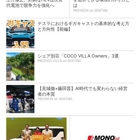
代電池で競争力を強化へ
は
PR(FINCHI on GOETHE)
テスラにおけるギガキャストの基本的な考え方
と方向性【前編】
シェア別荘「COCO VILLA Owners」3選
PR(COCO VILLA on GOETHE)
【見城徹×藤田晋】AI時代でも変わらない経営
者の本質
PR(FINCHI on GOETHE)