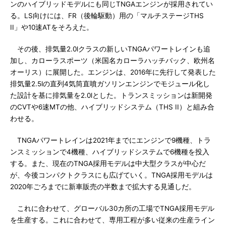
ンのハイブリッドモデルにも同じTNGAエンジンが採用されてい
る。LS向けには、FR（後輪駆動）用の「マルチステージTHS
II」や10速ATをそろえた。
その後、排気量2.0lクラスの新しいTNGAパワートレインも追
加し、カローラスポーツ（米国名カローラハッチバック、欧州名
オーリス）に展開した。エンジンは、2016年に先行して発表した
排気量2.5lの直列4気筒直噴ガソリンエンジンでモジュール化し
た設計を基に排気量を2.0lとした。トランスミッションは新開発
のCVTや6速MTの他、ハイブリッドシステム（THS II）と組み合
わせる。
TNGAパワートレインは2021年までにエンジンで9機種、トラ
ンスミッションで4機種、ハイブリッドシステムで6機種を投入
する。また、現在のTNGA採用モデルは中大型クラスが中心だ
が、今後コンパクトクラスにも広げていく。TNGA採用モデルは
2020年ごろまでに新車販売の半数まで拡大する見通しだ。
これに合わせて、グローバル30カ所の工場でTNGA採用モデル
を生産する。これに合わせて、専用工程が多い従来の生産ライン