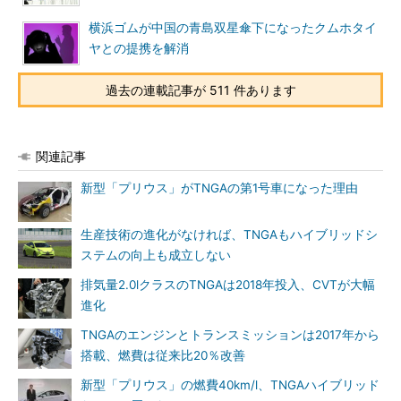
横浜ゴムが中国の青島双星傘下になったクムホタイ
ヤとの提携を解消
過去の連載記事が 511 件あります
関連記事
新型「プリウス」がTNGAの第1号車になった理由
生産技術の進化がなければ、TNGAもハイブリッドシ
ステムの向上も成立しない
排気量2.0lクラスのTNGAは2018年投入、CVTが大幅
進化
TNGAのエンジンとトランスミッションは2017年から
搭載、燃費は従来比20％改善
新型「プリウス」の燃費40km/l、TNGAハイブリッド