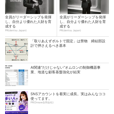
全員がリーダーシップを発揮
全員がリーダーシップを発揮
し、自分より優れた人財を育
し、自分より優れた人財を育
成する
成する
PR(dentsu Japan)
PR(dentsu Japan)
「取りあえずボルトで固定」は禁物 締結部設
計で押さえるべき基本
AI関連“だけじゃない”オムロンの制御機器事
業、地道な顧客基盤強化が結実
SNSアカウントを着実に成長。実はみんなココ
使ってます。
PR(Dreaw合同会社)