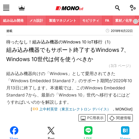
組み込み開発
メカ設計
製造マネジメント
モビリティ
FA
素材／化学
連載
2018年6月22日
待ったなし！組み込み機器のWindows 10 IoT移行（1）
組み込み機器でもサポート終了するWindows 7、
Windows 10世代は何を使うべきか
（3/3 ページ）
組み込み機器向けの「Windows」として愛用されてきた
「Windows Embedded Standard 7」のサポート期間が2020年10
月13日に終了します。本連載では、このWindows Embedded
Standard 7から、最新の「Windows 10」世代へ移行するにはど
うすればいいのかを解説します。
[
上中村英登（東京エレクトロン デバイス）
，MONOist]
PC用表示
関連情報
Share
Post
LINE
Hatena