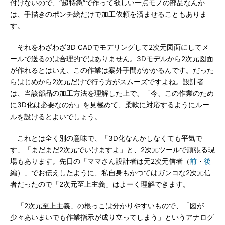
付けないので、“超特急”で作って欲しい一点モノの部品なんか
は、手描きのポンチ絵だけで加工依頼を済ませることもありま
す。
それをわざわざ3D CADでモデリングして2次元図面にしてメ
ールで送るのは合理的ではありません。3Dモデルから2次元図面
が作れるとはいえ、この作業は案外手間がかかるんです。だった
らはじめから2次元だけで行う方がスムーズですよね。設計者
は、当該部品の加工方法を理解した上で、「今、この作業のため
に3D化は必要なのか」を見極めて、柔軟に対応するようにルー
ルを設けるとよいでしょう。
これとは全く別の意味で、「3D化なんかしなくても平気で
す」「まだまだ2次元でいけますよ」と、2次元ツールで頑張る現
場もあります。先日の「ママさん設計者は元2次元信者（
前
・
後
編）」でお伝えしたように、私自身もかつてはガンコな2次元信
者だったので「2次元至上主義」はよーく理解できます。
「2次元至上主義」の根っこは分かりやすいもので、「図が
少々あいまいでも作業指示が成り立ってしまう」というアナログ