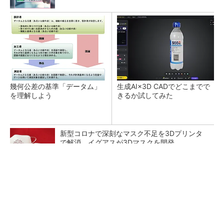
幾何公差の基準「データム」
生成AI×3D CADでどこまでで
を理解しよう
きるか試してみた
新型コロナで深刻なマスク不足を3Dプリンタ
で解消、イグアスが3Dマスクを開発
SNSアカウントを着実に成長。実はみんなココ
使ってます。
PR(Dreaw合同会社)