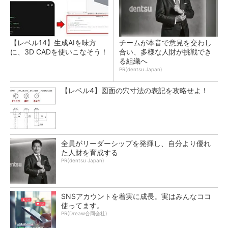
【レベル14】生成AIを味方
チームが本音で意見を交わし
に、3D CADを使いこなそう！
合い、多様な人財が挑戦でき
る組織へ
PR(dentsu Japan)
【レベル4】図面の穴寸法の表記を攻略せよ！
全員がリーダーシップを発揮し、自分より優れ
た人財を育成する
PR(dentsu Japan)
SNSアカウントを着実に成長。実はみんなココ
使ってます。
PR(Dreaw合同会社)