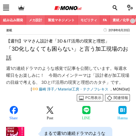
組み込み開発
メカ設計
製造マネジメント
モビリティ
FA
素材／化学
連載
2018年6月20日
【週刊】ママさん設計者「3D＆IT活用の現実と理想」
「3D化しなくても困らない」と言う加工現場のお
話
週1の連続ドラマのような感覚で記事を公開しています。毎週水
曜日をお楽しみに！ 今期のメインテーマは「設計者が加工現場
の目線で考える、 3DとIT活用の現実と理想のカタチ」です。
[
藤崎 淳子／Material工房・テクノフレキス
，MONOist]
PC用表示
関連情報
Share
Post
LINE
Hatena
まるで週1の連続ドラマのような