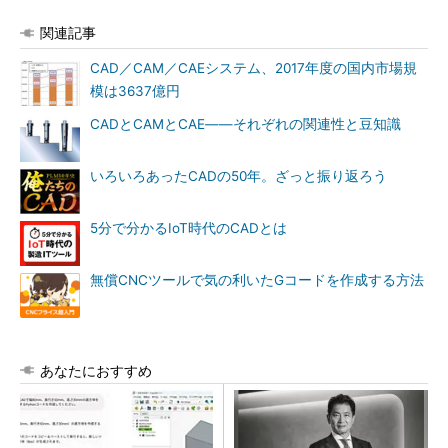
関連記事
CAD／CAM／CAEシステム、2017年度の国内市場規
模は3637億円
CADとCAMとCAE――それぞれの関連性と豆知識
いろいろあったCADの50年。ざっと振り返ろう
5分で分かるIoT時代のCADとは
無償CNCツールで気の利いたGコードを作成する方法
あなたにおすすめ