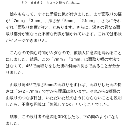
え？ えええ？ ちょっと待ってこれ……
絵をもらって、すぐに矛盾に気が付きました。まず面取りの幅
が「7mm」「3mm」、深さが「5mm」「2.1mm」、さらにそれ
ぞれ「面取り角度が45°」とあります。さらに、深さの異なる面
取り部分が重なった不審な円弧が描かれています。これでは形状
がイメージできません。
こんなので悩む時間がムダなので、依頼人に意図を尋ねること
にしました。結局、この「7mm」「3mm」は面取り幅の寸法で
はなくて、45°で面取りをした後の斜面の長さであることが分か
りました。
面取り角45°で深さ5mmの面取りをすれば、面取りした面の長
さは「5√2＝7mm」ですから理屈は合います。それから2種類の
面取りのつなぎ目は、いただいた絵のようにならないことを説明
したら、不審な円弧は「無視してOK」ということでした。
結果、この設計者の意図を3D化したら、下の図のようになり
ました。