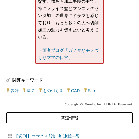
なす。数ある加工手段の中で、
特にフライス盤とマシニングセ
ンタ加工の世界にドラマを感じ
ており、もっと多くの人へ切削
加工の魅力を伝えたいと考えて
いる。
・筆者ブログ「ガノタなモノづ
くりママの日常」
関連キーワード
設計
|
製図
|
ものづくり
|
CAD
|
Fab
Copyright © ITmedia, Inc. All Rights Reserved.
関連情報
【週刊】ママさん設計者 連載一覧