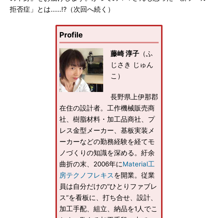
拒否症」とは……!?（次回へ続く）
Profile
藤崎 淳子
（ふ
じさき じゅん
こ）
長野県上伊那郡
在住の設計者。工作機械販売商
社、樹脂材料・加工品商社、プ
レス金型メーカー、基板実装メ
ーカーなどの勤務経験を経てモ
ノづくりの知識を深める。紆余
曲折の末、2006年に
Material工
房テクノフレキス
を開業。従業
員は自分だけの“ひとりファブレ
ス”を看板に、打ち合せ、設計、
加工手配、組立、納品を1人でこ