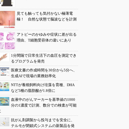
見ても触っても気付かない極薄電
極！ 自然な状態で脳波などを計測
アトピーのかゆみや症状に差が出る
理由、T細胞受容体の違いにあり
1分間隔で日常生活下の血圧を測定でき
るプログラムを発売
医療文書の作成時間を30分から5分へ、
生成AIで現場の業務効率化
NTTが養殖飼料向け珪藻を育種、DHA
など5種の脂肪酸が1.8倍に
血液中のがんマーカーを基準値の1000
分の1濃度で計測、数分での検査が可能
に
抗がん剤調製から投与までを安全に、
テルモが閉鎖式システムの新製品を発