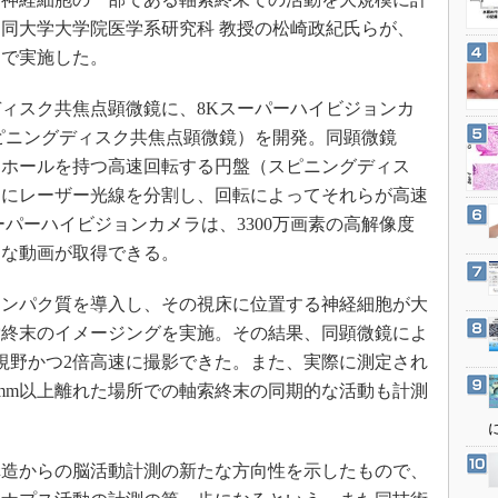
3Dプリンタ
産業オープンネット展
同大学大学院医学系研究科 教授の松崎政紀氏らが、
デジタルツインとCAE
同で実施した。
S＆OP
ィスク共焦点顕微鏡に、8Kスーパーハイビジョンカ
インダストリー4.0
ピニングディスク共焦点顕微鏡）を開発。同顕微鏡
イノベーション
ンホールを持つ高速回転する円盤（スピニングディス
製造業ビッグデータ
近くにレーザー光線を分割し、回転によってそれらが高速
メイドインジャパン
パーハイビジョンカメラは、3300万画素の高解像度
植物工場
速な動画が取得できる。
知財マネジメント
ンパク質を導入し、その視床に位置する神経細胞が大
海外生産
索終末のイメージングを実施。その結果、同顕微鏡によ
グローバル設計・開発
い視野かつ2倍高速に撮影できた。また、実際に測定され
制御セキュリティ
mm以上離れた場所での軸索終末の同期的な活動も計測
新型コロナへの対応
造からの脳活動計測の新たな方向性を示したもので、