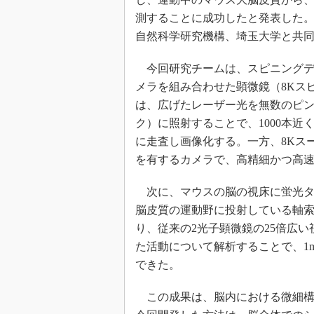
測することに成功したと発表した。
自然科学研究機構、埼玉大学と共
今回研究チームは、スピニングデ
メラを組み合わせた顕微鏡（8Kス
は、広げたレーザー光を無数のピ
ク）に照射することで、1000本
に走査し画像化する。一方、8Kスー
を有するカメラで、高精細かつ高
次に、マウスの脳の視床に蛍光タ
脳皮質の運動野に投射している軸
り、従来の2光子顕微鏡の25倍広
た活動について解析することで、1
できた。
この成果は、脳内における微細構