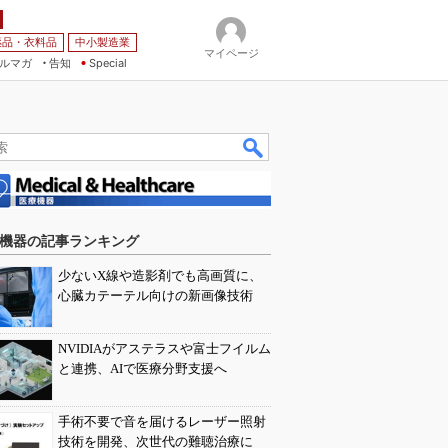
薬品・衣料品
中小製造業
マイページ
ルマガ
告知
Special
機器の記事ランキング
少ないX線や造影剤でも高画質に、
心臓カテーテル向けの新画像技術
NVIDIAがアステラスや富士フイルム
と連携、AIで医療分野支援へ
手術不要で音を届けるレーザー照射
技術を開発、次世代の難聴治療に