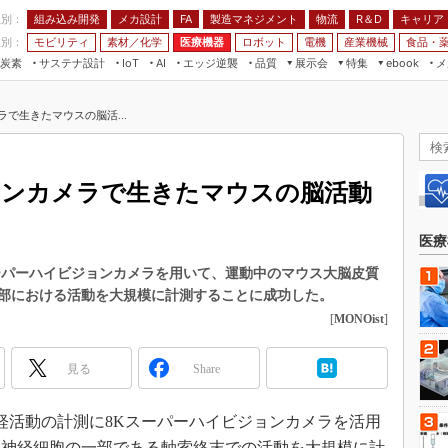
程別：
組み込み開発
メカ設計
製造マネジメント
物流
R＆D
キャリア
FA
業別：
モビリティ
素材／化学
医療機器
ロボット
電機
産業機械
食品・
炭素
サステナ設計
エッジ逆襲
品質
展示会
特集
メ
IoT
AI
ebook
伝承
組み込み開発
CEATEC
読者調査まとめ
編集後記
で生きたマウスの脳活...
JIMTOF
保全
メカ設計
つながるクルマ
組込み/エッジ コンピューティング
ス
 AI
製造マネジメント
5G
展＆IoT/5Gソリューション展
VR／AR
FA
ョンカメラで生きたマウスの脳活動
IIFES
モビリティ
フィールドサービス
国際ロボット展
素材／化学
FPGA
医療
ジャパンモビリティショー
組み込み画像技術
ーパーハイビジョンカメラを用いて、運動中のマウス大脳皮質
TECHNO-FRONTIER
部における活動を大規模に計測することに成功した。
組み込みモデリング
人テク展
[
MONOist
]
Windows Embedded
スマート工場EXPO
車載ソフト開発
見る
Share
EdgeTech+
ISO26262
日本ものづくりワールド
神経活動の計測に8Kスーパーハイビジョンカメラを活用
無償設計ツール
AUTOMOTIVE WORLD
、神経細胞の一部である軸索終末での活動を大規模に計