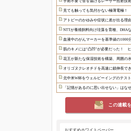
手術不要で音を届けるレーザー照射技
見ても触っても気付かない極薄電極！
アトピーのかゆみや症状に差が出る理由
NTTが養殖飼料向け珪藻を育種、DHAな
血液中のがんマーカーを基準値の1000
肌のキメには“凸凹”が必要だった！ 
花王が新たな保湿技術を構築、周囲の
オリゴヌクレオチドを高速に鎖伸長で
北中米W杯をウェルビーイングのテス
「記憶があるのに思い出せない」はな
この連載
おすすめホワイトペーパー