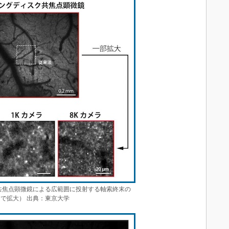
共焦点顕微鏡による広範囲に投射する軸索終末の
で拡大） 出典：東京大学