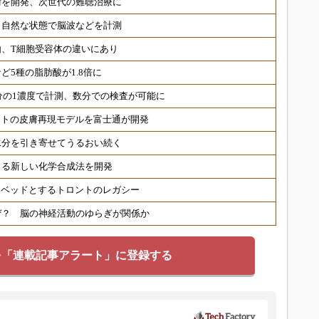
術を開発、次世代の難聴治療に
 自然な状態で脳波などを計測
、T細胞受容体の違いにあり
ど5種の脂肪酸が1.8倍に
分の1濃度で計測、数分での検査が可能に
ヒトの皮膚再現モデルを富士通が開発
水分を引き寄せてうるおい続く
きる新しい化学合成法を開発
トベッドとするトロントのレガシー
ぜ？ 脳の神経活動のゆらぎが関係か
を「連載記事アラート」に登録する