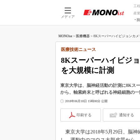
工
産
メディア
脱
つながる技術
AI×技術
MONOist
>
医療機器
>
8Kスーパーハイビジョンカメラ
つながる工場
AI×設備
つながるサービ
Physical
医療技術ニュース
8Kスーパーハイビジ
を大規模に計測
東京大学は、脳神経活動の計測に8Kス
から、軸索終末と呼ばれる神経細胞の一
2018年06月18日 15時00分 公開
印刷する
通知する
東京大学は2018年5月29日、脳
し、運動中のマウス大脳皮質から