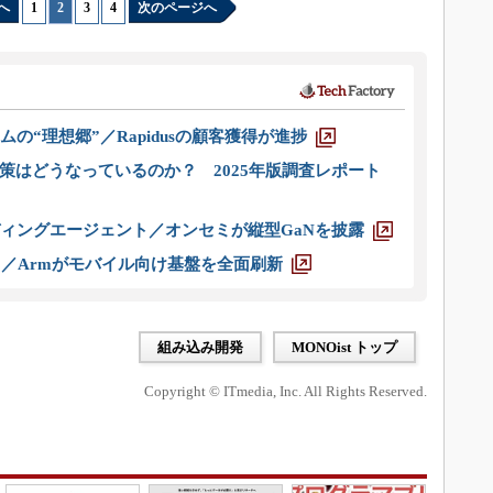
へ
1
|
2
|
3
|
4
次のページへ
ムの“理想郷”／Rapidusの顧客獲得が進捗
策はどうなっているのか？ 2025年版調査レポート
ディングエージェント／オンセミが縦型GaNを披露
ス／Armがモバイル向け基盤を全面刷新
組み込み開発
MONOist トップ
Copyright © ITmedia, Inc. All Rights Reserved.