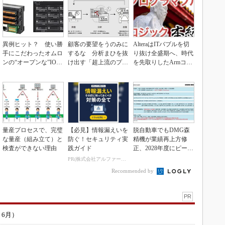
異例ヒット？ 使い勝
顧客の要望をうのみに
AlteraはITバブルを切
手にこだわったオムロ
するな 分析まひを抜
り抜け全盛期へ、時代
ンの“オープンな”IO-L
け出す「超上流のプロ
を先取りしたArmコア
inkマスター
トタイピング」
＋FPGA...
量産プロセスで、完璧
【必見】情報漏えいを
脱自動車でもDMG森
な量産（組み立て）と
防ぐ！セキュリティ実
精機が業績再上方修
検査ができない理由
践ガイド
正、2028年度にピーク
利益計画
PR(株式会社アルファーテクノ)
Recommended by
PR
～6月）