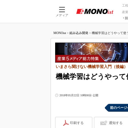
工
産
メディア
脱
つながる技術
AI×技術
MONOist
>
組み込み開発
>
機械学習はどうやって使う
つながる工場
AI×設備
つながるサービ
Physical
いまさら聞けない機械学習入門（後編）
機械学習はどうやって
2018年05月22日 10時00分 公開
前のページ
印刷する
通知する