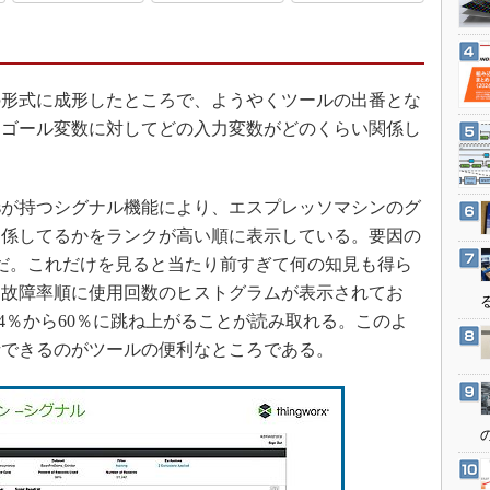
3Dプリンタ
産業オープンネット展
デジタルツインとCAE
S＆OP
形式に成形したところで、ようやくツールの出番とな
インダストリー4.0
、ゴール変数に対してどの入力変数がどのくらい関係し
イノベーション
製造業ビッグデータ
alyticsが持つシグナル機能により、エスプレッソマシンのグ
メイドインジャパン
関係してるかをランクが高い順に表示している。要因の
植物工場
だ。これだけを見ると当たり前すぎて何の知見も得ら
知財マネジメント
は故障率順に使用回数のヒストグラムが表示されてお
海外生産
そ24％から60％に跳ね上がることが読み取れる。このよ
グローバル設計・開発
析できるのがツールの便利なところである。
制御セキュリティ
新型コロナへの対応