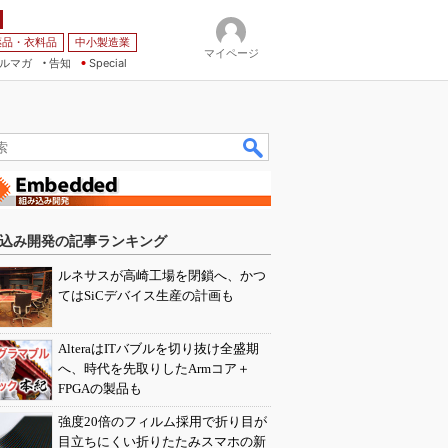
薬品・衣料品
中小製造業
マイページ
ルマガ
告知
Special
込み開発の記事ランキング
ルネサスが高崎工場を閉鎖へ、かつ
てはSiCデバイス生産の計画も
AlteraはITバブルを切り抜け全盛期
へ、時代を先取りしたArmコア＋
FPGAの製品も
強度20倍のフィルム採用で折り目が
目立ちにくい折りたたみスマホの新