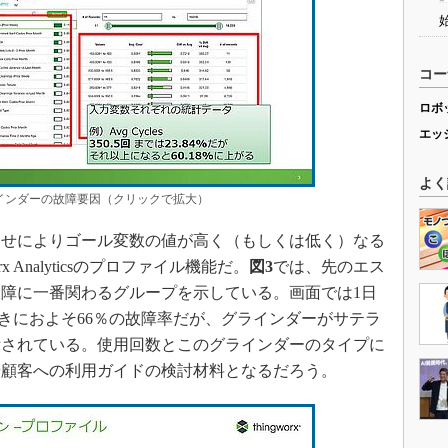
コー
ロボ
エッ
よく
インダーの故障要因（クリックで拡大）
せによりゴール変数の値が高く（もしくは低く）なる
 Analyticsのプロファイル機能だ。
図3
では、先のエス
障に一番関わるグループを示している。画面では1日
のときにおよそ66％の故障率だが、グラインダーがサテラ
示されている。使用回数とこのグラインダーのタイプに
や顧客への利用ガイドの検討材料となるだろう。