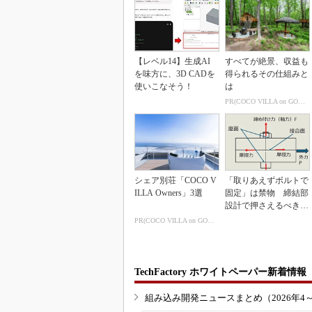
【レベル14】生成AI
すべてが絶景、収益も
を味方に、3D CADを
得られるその仕組みと
使いこなそう！
は
PR(COCO VILLA on GOETHE)
シェア別荘「COCO V
「取りあえずボルトで
ILLA Owners」3選
固定」は禁物 締結部
設計で押さえるべき基
本
PR(COCO VILLA on GOETHE)
TechFactory ホワイトペーパー新着情報
組み込み開発ニュースまとめ（2026年4