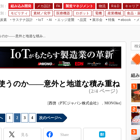
程別：
組み込み開発
メカ設計
製造マネジメント
物流
R＆D
キャリア
FA
業別：
モビリティ
素材／化学
医療機器
ロボット
電機
産業機械
食品・
炭素
サステナ設計
エッジ逆襲
品質
展示会
特集
メ
IoT
AI
ebook
伝承
組み込み開発
CEATEC
読者調査まとめ
編集後記
のか――意外と地道な積み...
JIMTOF
保全
メカ設計
つながるクルマ
組込み/エッジ コンピューティング
ス
 AI
製造マネジメント
5G
展＆IoT/5Gソリューション展
VR／AR
FA
IIFES
モビリティ
フィールドサービス
国際ロボット展
素材／化学
FPGA
組み
ジャパンモビリティショー
使うのか――意外と地道な積み重ね
組み込み画像技術
TECHNO-FRONTIER
（2/4 ページ）
組み込みモデリング
人テク展
[
西啓（PTCジャパン株式会社）
，
MONOist
]
Windows Embedded
スマート工場EXPO
車載ソフト開発
EdgeTech+
へ
1
|
2
|
3
|
4
次のページへ
ISO26262
日本ものづくりワールド
無償設計ツール
見る
Share
AUTOMOTIVE WORLD