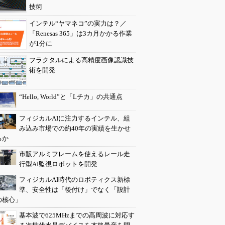
技術
インテル“ヤマネコ”の実力は？／
「Renesas 365」は3カ月かかる作業
が1分に
フラクタルによる高精度画像認識技
術を開発
“Hello, World”と「Lチカ」の共通点
フィジカルAIに注力するインテル、組
み込み市場での約40年の実績を生かせ
るか
市販アルミフレームを使えるレール走
行型AI監視ロボットを開発
フィジカルAI時代のロボティクス新標
準、安全性は「後付け」でなく「設計
の核心」
基本波で625MHzまでの高周波に対応す