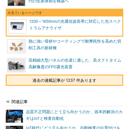
円の生産体制を構築へ
1200～1650nmの光通信波長帯に対応した光スペク
トラムアナライザ
熱に強い母材やコーティングで耐摩耗性を高めた切
削工具の新材種
高精細大型パネルの生産に適した、高タクトタイム
高解像度のFPD露光装置
過去の連載記事が 1237 件あります
関連記事
品質不正問題にどう立ち向かうのか、抜本的解決のカ
ギはIoTと検査自動化
IoT時代にどう立ち向かうか、自動検査の位置付けを