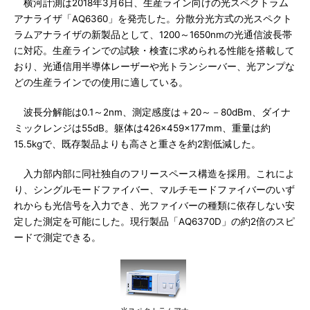
横河計測は2018年3月6日、生産ライン向けの光スペクトラム
アナライザ「AQ6360」を発売した。分散分光方式の光スペクト
ラムアナライザの新製品として、1200～1650nmの光通信波長帯
に対応。生産ラインでの試験・検査に求められる性能を搭載して
おり、光通信用半導体レーザーや光トランシーバー、光アンプな
どの生産ラインでの使用に適している。
波長分解能は0.1～2nm、測定感度は＋20～－80dBm、ダイナ
ミックレンジは55dB。躯体は426×459×177mm、重量は約
15.5kgで、既存製品よりも高さと重さを約2割低減した。
入力部内部に同社独自のフリースペース構造を採用。これによ
り、シングルモードファイバー、マルチモードファイバーのいず
れからも光信号を入力でき、光ファイバーの種類に依存しない安
定した測定を可能にした。現行製品「AQ6370D」の約2倍のスピ
ードで測定できる。