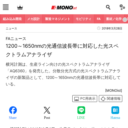
組み込み開発
メカ設計
製造マネジメント
モビリティ
FA
素材／化学
ニュース
2018年3月28日
FAニュース
1200～1650nmの光通信波長帯に対応した光スペ
クトラムアナライザ
横河計測は、生産ライン向けの光スペクトラムアナライザ
「AQ6360」を発売した。分散分光方式の光スペクトラムアナラ
イザの新製品として、1200～1650nmの光通信波長帯に対応して
いる。
[MONOist]
PC用表示
関連情報
Share
Post
LINE
Hatena