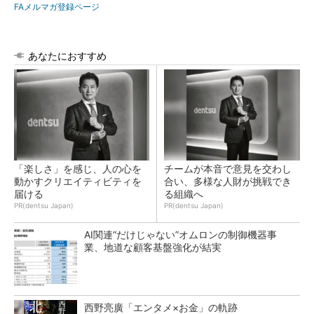
FAメルマガ登録ページ
あなたにおすすめ
「楽しさ」を感じ、人の心を
チームが本音で意見を交わし
動かすクリエイティビティを
合い、多様な人財が挑戦でき
届ける
る組織へ
PR(dentsu Japan)
PR(dentsu Japan)
AI関連“だけじゃない”オムロンの制御機器事
業、地道な顧客基盤強化が結実
西野亮廣「エンタメ×お金」の軌跡