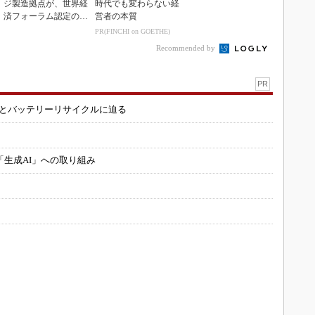
ジ製造拠点が、世界経
時代でも変わらない経
済フォーラム認定の先
営者の本質
進工場に選出
PR(FINCHI on GOETHE)
Recommended by
PR
造とバッテリーリサイクルに迫る
「生成AI」への取り組み