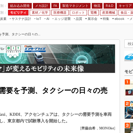
程別：
組み込み開発
メカ設計
製造マネジメント
物流
R＆D
キャリア
FA
業別：
モビリティ
素材／化学
医療機器
ロボット
電機
産業機械
食品・
炭素
サステナ設計
エッジ逆襲
品質
展示会
特集
メ
IoT
AI
ebook
伝承
組み込み開発
CEATEC
読者調査まとめ
編集後記
予測、タクシーの日々の...
JIMTOF
保全
メカ設計
つながるクルマ
組込み/エッジ コンピューティング
ス
 AI
製造マネジメント
5G
展＆IoT/5Gソリューション展
VR／AR
FA
IIFES
モビリティ
フィールドサービス
国際ロボット展
素材／化学
FPGA
モビ
ジャパンモビリティショー
組み込み画像技術
TECHNO-FRONTIER
の需要を予測、タクシーの日々の売
組み込みモデリング
人テク展
Windows Embedded
スマート工場EXPO
車載ソフト開発
EdgeTech+
Taxi、KDDI、アクセンチュアは、タクシーの需要予測を車両
ISO26262
日本ものづくりワールド
し、東京都内で試験導入を開始した。
無償設計ツール
[
齊藤由希
，
MONOist
]
AUTOMOTIVE WORLD