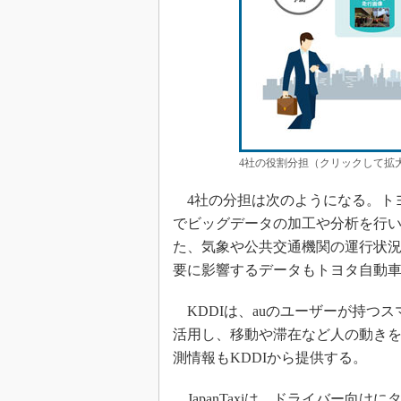
4社の役割分担（クリックして拡
4社の分担は次のようになる。ト
でビッグデータの加工や分析を行い、
た、気象や公共交通機関の運行状
要に影響するデータもトヨタ自動
KDDIは、auのユーザーが持つ
活用し、移動や滞在など人の動き
測情報もKDDIから提供する。
JapanTaxiは、ドライバー向