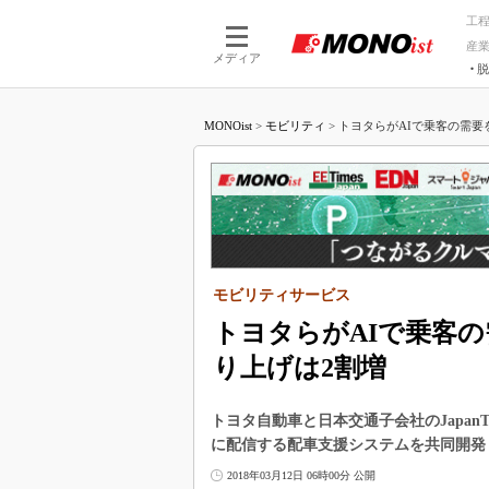
工
産
メディア
脱
つながる技術
AI×技術
MONOist
>
モビリティ
>
トヨタらがAIで乗客の需要を
つながる工場
AI×設備
つながるサービ
Physical
モビリティサービス
トヨタらがAIで乗客
り上げは2割増
トヨタ自動車と日本交通子会社のJapan
に配信する配車支援システムを共同開発
2018年03月12日 06時00分 公開