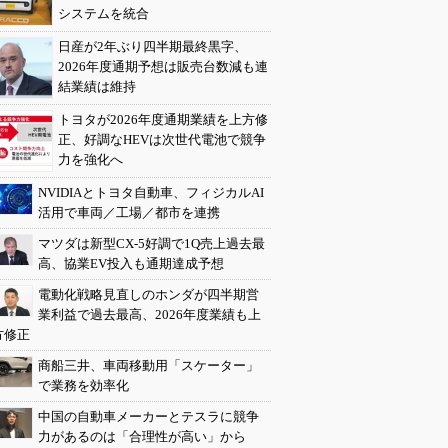
システムを統合
日産が2年ぶり四半期最終黒字、
2026年度通期予想は販売台数減も連
結業績は維持
トヨタが2026年度通期業績を上方修
正、好調なHEVは次世代電池で競争
力を強化へ
NVIDIAとトヨタ自動車、フィジカルAI
活用で車両／工場／都市を連携
マツダは新型CX-5好調で1Q売上過去最
高、協業EV投入も通期達成予想
電動化戦略見直しのホンダが四半期営
業利益で過去最高、2026年度業績も上
方修正
商船三井、車両移動用「スケーター」
で業務を効率化
中国の自動車メーカーとテスラに競争
力があるのは「合理性が高い」から