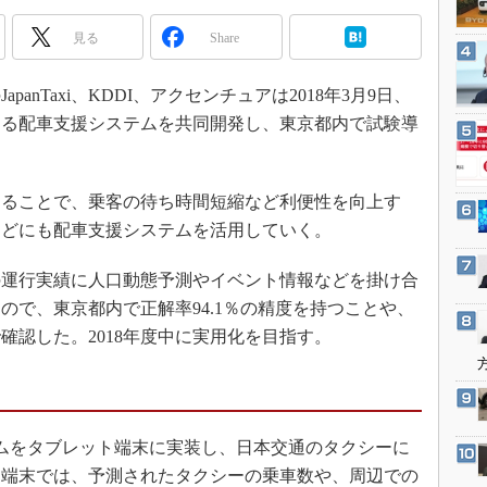
3Dプリンタ
産業オープンネット展
見る
Share
デジタルツインとCAE
S＆OP
nTaxi、KDDI、アクセンチュアは2018年3月9日、
インダストリー4.0
する配車支援システムを共同開発し、東京都内で試験導
イノベーション
製造業ビッグデータ
ることで、乗客の待ち時間短縮など利便性を向上す
メイドインジャパン
などにも配車支援システムを活用していく。
植物工場
知財マネジメント
運行実績に人口動態予測やイベント情報などを掛け合
ので、東京都内で正解率94.1％の精度を持つことや、
海外生産
確認した。2018年度中に実用化を目指す。
グローバル設計・開発
制御セキュリティ
新型コロナへの対応
テムをタブレット端末に実装し、日本交通のタクシーに
ト端末では、予測されたタクシーの乗車数や、周辺での