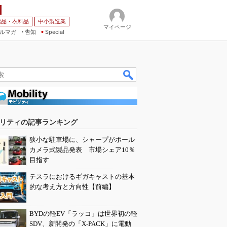
薬品・衣料品
中小製造業
マイページ
ルマガ
告知
Special
リティの記事ランキング
狭小な駐車場に、シャープがポール
カメラ式製品発表 市場シェア10％
目指す
テスラにおけるギガキャストの基本
的な考え方と方向性【前編】
BYDの軽EV「ラッコ」は世界初の軽
SDV、新開発の「X-PACK」に電動