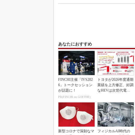
あなたにおすすめ
FINCHI主催「IVS202
トヨタが2026年度通期
6」トークセッション
業績を上方修正、好調
が話題に！
なHEVは次世代電池
で競争力を強化へ
PR(FINCHI on GOETHE)
新型コロナで深刻なマ
フィジカルAI時代の