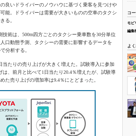
績の良いドライバーのノウハウに基づく乗客を見つけや
が可能。ドライバーは需要が大きいものの空車のタクシ
コー
できる。
モビ
編集
技術は、500m四方ごとのタクシー乗車数を30分単位
や人口動態予測、タクシーの需要に影響するデータを
よく
ルで分析する。
日当たりの売り上げが大きく増えた。試験導入に参加
は、前月と比べて1日当たり20.4％増えたが、試験導
めた売り上げの増加率は9.4％にとどまった。