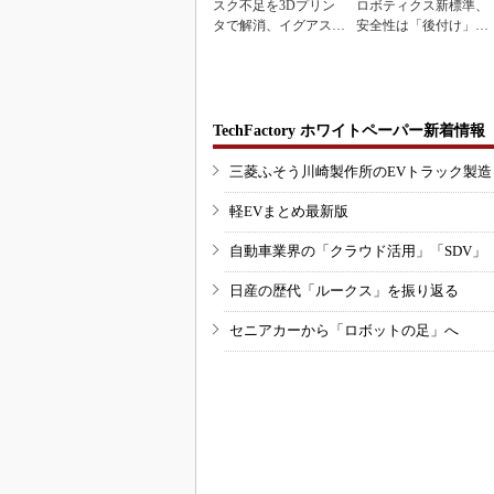
スク不足を3Dプリン
ロボティクス新標準、
タで解消、イグアスが
安全性は「後付け」で
3Dマスクを開発
なく「設計の核心」
TechFactory ホワイトペーパー新着情報
三菱ふそう川崎製作所のEVトラック製
軽EVまとめ最新版
自動車業界の「クラウド活用」「SDV」
日産の歴代「ルークス」を振り返る
セニアカーから「ロボットの足」へ