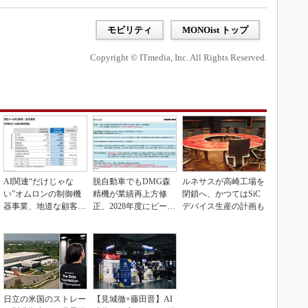
モビリティ
MONOist トップ
Copyright © ITmedia, Inc. All Rights Reserved.
AI関連“だけじゃな
脱自動車でもDMG森
ルネサスが高崎工場を
い”オムロンの制御機
精機が業績再上方修
閉鎖へ、かつてはSiC
器事業、地道な顧客基
正、2028年度にピーク
デバイス生産の計画も
盤強化が結実
利益計画
日立の米国のストレー
【見城徹×藤田晋】AI