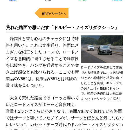
前のページへ
荒れた路面で思いだす「ドルビー・ノイズリダクション」
静粛性と乗り心地のチェックには特殊
路も用いた。これは文字通り、路面にさ
まざまな細工をしたコースで、ロードノ
イズを意図的に発生させることで静粛性
を比較でき、バンプを通過することで突
ロードノイズを強調して体感
き上げ感なども比べられる。ここでも新
できる特殊路では、従来品V5
51と比べ静粛性が格段に向上
製品のV552は、従来品V551とは格段の
したことを実感。ギャップで
乗り味を見せつけた。
の突き上げも格段に和らい
で、後席の快適性は大幅に高
大きく荒れた路面ではゴーッと響いて
まった（クリックして拡大）
いたロードノイズがボーッと音質鈍く、
音量も2ランクくらい小さくなり、表面が細かく荒れている路面
ではザーッと響いていたノイズが、サーッとほとんど気にならな
いレベルに。カセットテープ時代のドルビー・ノイズリダクショ