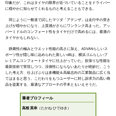
印象だが、これはタイヤの限界が近づいていることをドライバー
に穏やかに知らせてくれるものと考えることもできる。
同じように一般道で試したマツダ「アテンザ」は走行中の突き
上げが穏やかになり、上質感がさらにワンランク高まった。アッ
パーミドルのコンフォート性をタイヤだけで高めるには、最適の
タイヤかもしれない。
静粛性の極みとウエット性能の高さに加え、ADVANらしいス
ポーツ性が隠し味に込められた新しいdBは、横浜ゴムらしいプ
レミアムコンフォートタイヤに仕上がっていた。欲張りな性能を
最新技術で実現しつつ、没個性にならないあたりが絶妙だ。こう
した考え方、仕上げぶりは多機能＆高級志向の工業製品に広く当
てはまると思う。こだわりをもつユーザーに対し訴求力の高い商
品を提案する、最適なアプローチの手本ともいえそうだ。
筆者プロフィール
高根 英幸
（たかね ひでゆき）