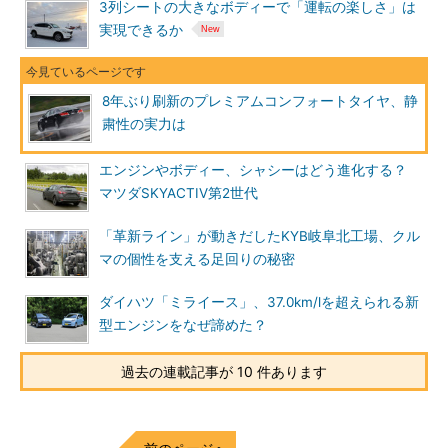
3列シートの大きなボディーで「運転の楽しさ」は
実現できるか
8年ぶり刷新のプレミアムコンフォートタイヤ、静
粛性の実力は
エンジンやボディー、シャシーはどう進化する？
マツダSKYACTIV第2世代
「革新ライン」が動きだしたKYB岐阜北工場、クル
マの個性を支える足回りの秘密
ダイハツ「ミライース」、37.0km/lを超えられる新
型エンジンをなぜ諦めた？
過去の連載記事が 10 件あります