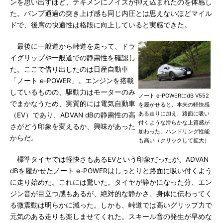
ンを思い出すほど、テキメンにノイズが抑え込まれたのを体感し
た。バンプ通過の突き上げ感も同じ内圧とは思えないほどマイル
ドで、後席の快適性は格段に向上していると実感できた。
最後に一般道から峠道を走って、ドラ
イグリップや一般道での静粛性を確認し
た。ここで借り出したのは日産自動車
「ノート e-POWER」。エンジンを搭載
しているものの、駆動力はモーターのみ
ノート e-POWERにdB V552
でまかなうため、実質的には電気自動車
を履かせると、本来の軽快感
ある走りに加え、路面に吸い
（EV）であり、ADVAN dBの静粛性の高
付くような滑らかな上質感が
さがどう印象を変えるか、興味があった
加わった。ハンドリング性能
からだ。
も高い（クリックして拡大）
標準タイヤでは軽快さもあるEVという印象だったが、ADVAN
dBを履かせたノート e-POWERはしっとりと路面に吸い付くよう
に走り始めた。これには驚いた。タイヤが静かになった分、エン
ジン音が目立つ感もあるが、絶対的な静かさ、身体に伝わってく
る微震動は明らかに減った。しかも、峠道では高いグリップ力で
元気のある走りも楽しませてくれた。スキール音の発生が早めな