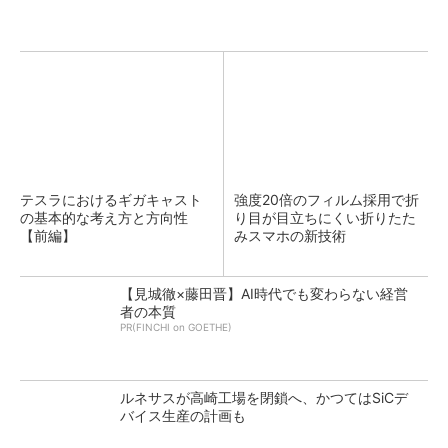
テスラにおけるギガキャスト
強度20倍のフィルム採用で折
の基本的な考え方と方向性
り目が目立ちにくい折りたた
【前編】
みスマホの新技術
【見城徹×藤田晋】AI時代でも変わらない経営
者の本質
PR(FINCHI on GOETHE)
ルネサスが高崎工場を閉鎖へ、かつてはSiCデ
バイス生産の計画も