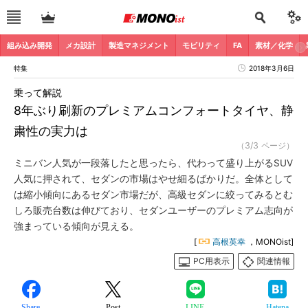
組み込み開発
メカ設計
製造マネジメント
モビリティ
FA
素材／化学
特集
2018年3月6日
乗って解説
8年ぶり刷新のプレミアムコンフォートタイヤ、静
粛性の実力は
（3/3 ページ）
ミニバン人気が一段落したと思ったら、代わって盛り上がるSUV
人気に押されて、セダンの市場はやせ細るばかりだ。全体として
は縮小傾向にあるセダン市場だが、高級セダンに絞ってみるとむ
しろ販売台数は伸びており、セダンユーザーのプレミアム志向が
強まっている傾向が見える。
[
高根英幸
，MONOist]
PC用表示
関連情報
Share
Post
LINE
Hatena