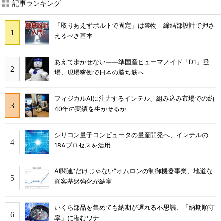
記事ランキング
「取りあえずボルトで固定」は禁物 締結部設計で押さ
えるべき基本
あえて歩かせない――準国産ヒューマノイド「D1」登
場、現場稼働で日本の勝ち筋へ
フィジカルAIに注力するインテル、組み込み市場での約
40年の実績を生かせるか
シリコン量子コンピュータの量産開発へ、インテルの
18Aプロセスを活用
AI関連“だけじゃない”オムロンの制御機器事業、地道な
顧客基盤強化が結実
いくら部品を集めても納期が遅れる不思議、「納期順守
率」に潜むワナ