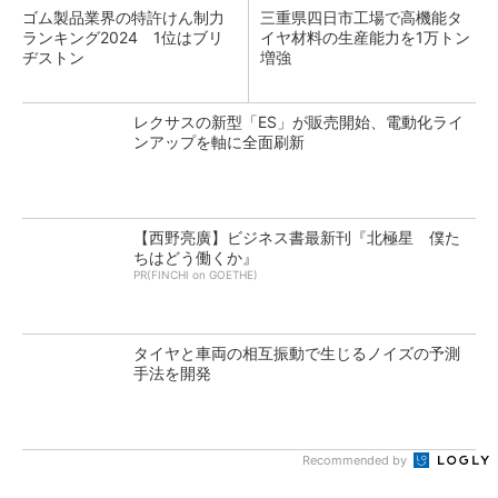
ゴム製品業界の特許けん制力
三重県四日市工場で高機能タ
ランキング2024 1位はブリ
イヤ材料の生産能力を1万トン
ヂストン
増強
レクサスの新型「ES」が販売開始、電動化ライ
ンアップを軸に全面刷新
【西野亮廣】ビジネス書最新刊『北極星 僕た
ちはどう働くか』
PR(FINCHI on GOETHE)
タイヤと車両の相互振動で生じるノイズの予測
手法を開発
Recommended by