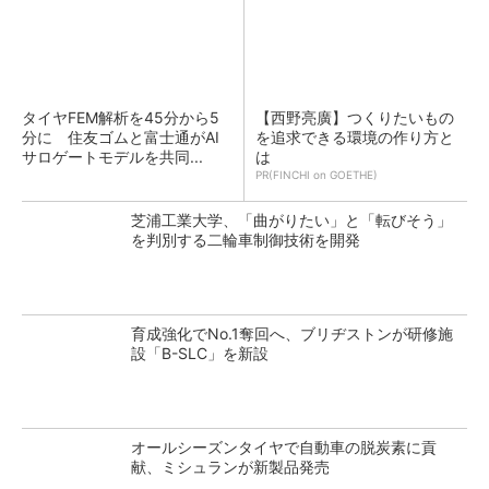
タイヤFEM解析を45分から5
【西野亮廣】つくりたいもの
分に 住友ゴムと富士通がAI
を追求できる環境の作り方と
サロゲートモデルを共同...
は
PR(FINCHI on GOETHE)
芝浦工業大学、「曲がりたい」と「転びそう」
を判別する二輪車制御技術を開発
育成強化でNo.1奪回へ、ブリヂストンが研修施
設「B-SLC」を新設
オールシーズンタイヤで自動車の脱炭素に貢
献、ミシュランが新製品発売