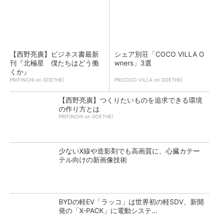
【西野亮廣】ビジネス書最新
シェア別荘「COCO VILLA O
刊『北極星 僕たちはどう働
wners」3選
くか』
PR(FINCHI on GOETHE)
PR(COCO VILLA on GOETHE)
【西野亮廣】つくりたいものを追求できる環境
の作り方とは
PR(FINCHI on GOETHE)
少ないX線や造影剤でも高画質に、心臓カテー
テル向けの新画像技術
BYDの軽EV「ラッコ」は世界初の軽SDV、新開
発の「X-PACK」に電動システ...