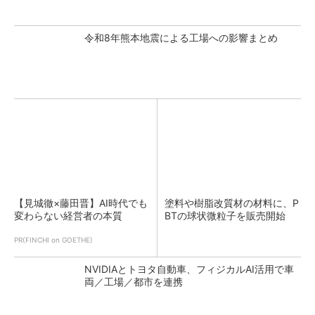
令和8年熊本地震による工場への影響まとめ
【見城徹×藤田晋】AI時代でも
塗料や樹脂改質材の材料に、P
変わらない経営者の本質
BTの球状微粒子を販売開始
PR(FINCHI on GOETHE)
NVIDIAとトヨタ自動車、フィジカルAI活用で車
両／工場／都市を連携