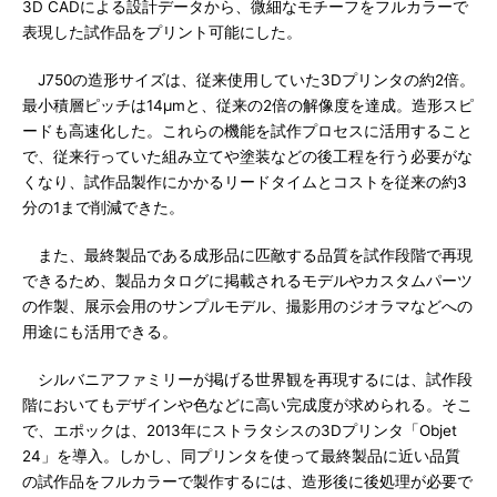
3D CADによる設計データから、微細なモチーフをフルカラーで
表現した試作品をプリント可能にした。
J750の造形サイズは、従来使用していた3Dプリンタの約2倍。
最小積層ピッチは14μmと、従来の2倍の解像度を達成。造形スピ
ードも高速化した。これらの機能を試作プロセスに活用すること
で、従来行っていた組み立てや塗装などの後工程を行う必要がな
くなり、試作品製作にかかるリードタイムとコストを従来の約3
分の1まで削減できた。
また、最終製品である成形品に匹敵する品質を試作段階で再現
できるため、製品カタログに掲載されるモデルやカスタムパーツ
の作製、展示会用のサンプルモデル、撮影用のジオラマなどへの
用途にも活用できる。
シルバニアファミリーが掲げる世界観を再現するには、試作段
階においてもデザインや色などに高い完成度が求められる。そこ
で、エポックは、2013年にストラタシスの3Dプリンタ「Objet
24」を導入。しかし、同プリンタを使って最終製品に近い品質
の試作品をフルカラーで製作するには、造形後に後処理が必要で