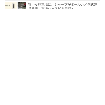
狭小な駐車場に、シャープがポールカメラ式製
品発表 市場シェア10％目指す
ルネサスが高崎工場を閉鎖へ、かつてはSiCデ
バイス生産の計画も
なぜ熊本に半導体産業が集まるのか――地震で
工場稼働停止相次ぐ