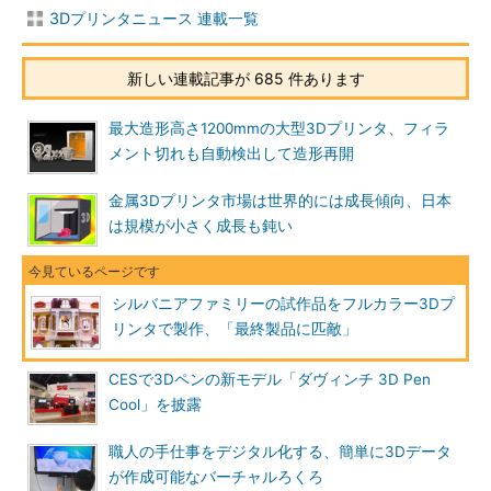
3Dプリンタニュース 連載一覧
新しい連載記事が 685 件あります
最大造形高さ1200mmの大型3Dプリンタ、フィラ
メント切れも自動検出して造形再開
金属3Dプリンタ市場は世界的には成長傾向、日本
は規模が小さく成長も鈍い
シルバニアファミリーの試作品をフルカラー3Dプ
リンタで製作、「最終製品に匹敵」
CESで3Dペンの新モデル「ダヴィンチ 3D Pen
Cool」を披露
職人の手仕事をデジタル化する、簡単に3Dデータ
が作成可能なバーチャルろくろ