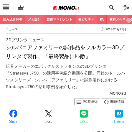
組み込み開発
メカ設計
製造マネジメント
モビリティ
FA
素材／化学
ニュース
2018年1月25日
3Dプリンタニュース
シルバニアファミリーの試作品をフルカラー3Dプ
リンタで製作、「最終製品に匹敵」
玩具メーカーのエポックがストラタシスの3Dプリンタ
「Stratasys J750」の活用事例紹介動画を公開。同社のドールハ
ウスシリーズ「シルバニアファミリー」の試作製作における
Stratasys J750の活用事例を紹介した。
[MONOist]
PC用表示
関連情報
Share
Post
LINE
Hatena