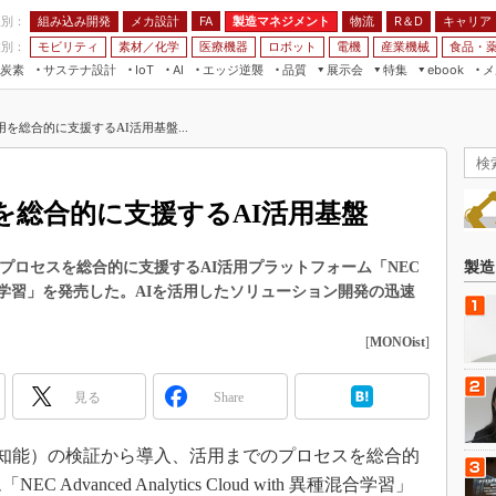
程別：
組み込み開発
メカ設計
製造マネジメント
物流
R＆D
キャリア
FA
業別：
モビリティ
素材／化学
医療機器
ロボット
電機
産業機械
食品・
炭素
サステナ設計
エッジ逆襲
品質
展示会
特集
メ
IoT
AI
ebook
伝承
組み込み開発
CEATEC
読者調査まとめ
編集後記
を総合的に支援するAI活用基盤...
JIMTOF
保全
メカ設計
つながるクルマ
組込み/エッジ コンピューティング
ス
 AI
製造マネジメント
5G
展＆IoT/5Gソリューション展
VR／AR
FA
を総合的に支援するAI活用基盤
IIFES
モビリティ
フィールドサービス
国際ロボット展
素材／化学
FPGA
のプロセスを総合的に支援するAI活用プラットフォーム「NEC
製造
ジャパンモビリティショー
with 異種混合学習」を発売した。AIを活用したソリューション開発の迅速
組み込み画像技術
TECHNO-FRONTIER
組み込みモデリング
[
MONOist
]
人テク展
Windows Embedded
スマート工場EXPO
見る
Share
車載ソフト開発
EdgeTech+
ISO26262
日本ものづくりワールド
（人工知能）の検証から導入、活用までのプロセスを総合的
無償設計ツール
dvanced Analytics Cloud with 異種混合学習」
AUTOMOTIVE WORLD