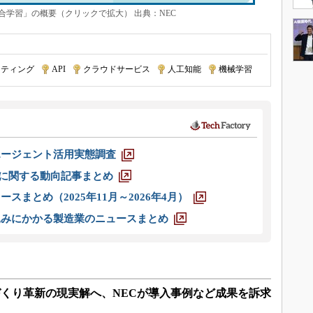
 with 異種混合学習」の概要（クリックで拡大） 出典：NEC
ーティング
|
API
|
クラウドサービス
|
人工知能
|
機械学習
エージェント活用実態調査
O」に関する動向記事まとめ
スまとめ（2025年11月～2026年4月）
込みにかかる製造業のニュースまとめ
ノづくり革新の現実解へ、NECが導入事例など成果を訴求