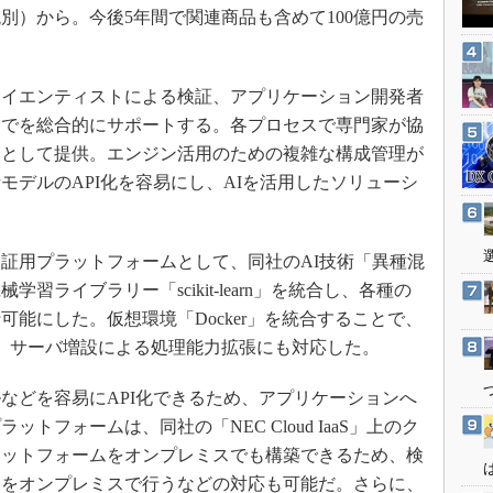
3Dプリンタ
別）から。今後5年間で関連商品も含めて100億円の売
産業オープンネット展
デジタルツインとCAE
S＆OP
イエンティストによる検証、アプリケーション開発者
インダストリー4.0
までを総合的にサポートする。各プロセスで専門家が協
イノベーション
スとして提供。エンジン活用のための複雑な構成管理が
製造業ビッグデータ
モデルのAPI化を容易にし、AIを活用したソリューシ
メイドインジャパン
植物工場
証用プラットフォームとして、同社のAI技術「異種混
知財マネジメント
ライブラリー「scikit-learn」を統合し、各種の
海外生産
能にした。仮想環境「Docker」を統合することで、
。サーバ増設による処理能力拡張にも対応した。
グローバル設計・開発
制御セキュリティ
どを容易にAPI化できるため、アプリケーションへ
新型コロナへの対応
トフォームは、同社の「NEC Cloud IaaS」上のク
ラットフォームをオンプレミスでも構築できるため、検
用をオンプレミスで行うなどの対応も可能だ。さらに、