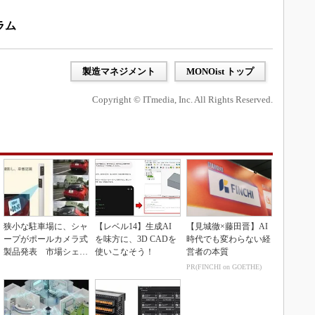
ラム
製造マネジメント
MONOist トップ
Copyright © ITmedia, Inc. All Rights Reserved.
狭小な駐車場に、シャ
【レベル14】生成AI
【見城徹×藤田晋】AI
ープがポールカメラ式
を味方に、3D CADを
時代でも変わらない経
製品発表 市場シェア
使いこなそう！
営者の本質
10％目指す
PR(FINCHI on GOETHE)