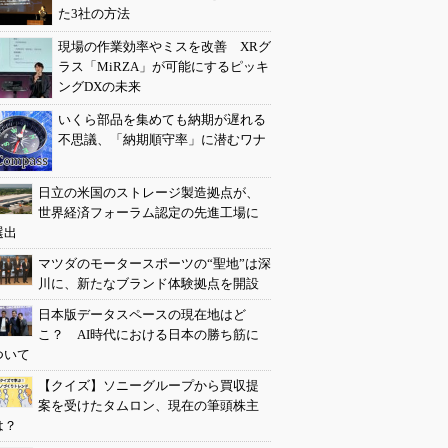
た3社の方法
現場の作業効率やミスを改善 XRグ
ラス「MiRZA」が可能にするピッキ
ングDXの未来
いくら部品を集めても納期が遅れる
不思議、「納期順守率」に潜むワナ
日立の米国のストレージ製造拠点が、
世界経済フォーラム認定の先進工場に
選出
マツダのモータースポーツの“聖地”は深
川に、新たなブランド体験拠点を開設
日本版データスペースの現在地はど
こ？ AI時代における日本の勝ち筋に
ついて
【クイズ】ソニーグループから買収提
案を受けたタムロン、現在の筆頭株主
は？