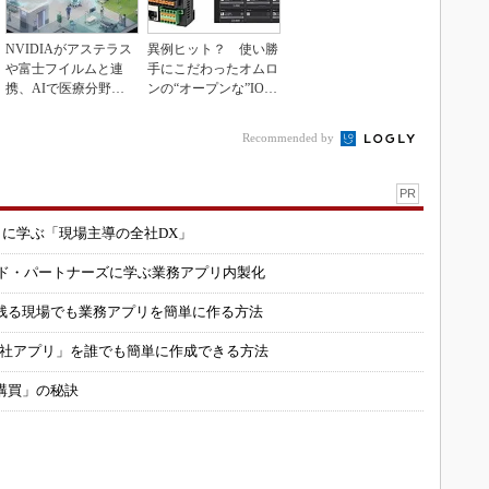
NVIDIAがアステラス
異例ヒット？ 使い勝
や富士フイルムと連
手にこだわったオムロ
携、AIで医療分野支
ンの“オープンな”IO-L
援へ
inkマスター
Recommended by
PR
コに学ぶ「現場主導の全社DX」
ルド・パートナーズに学ぶ業務アプリ内製化
残る現場でも業務アプリを簡単に作る方法
自社アプリ」を誰でも簡単に作成できる方法
購買」の秘訣