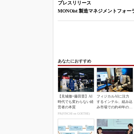
プレスリリース
MONOist 製造マネジメントフォー
あなたにおすすめ
【見城徹×藤田晋】AI
フィジカルAIに注力
時代でも変わらない経
するインテル、組み込
営者の本質
み市場での約40年の実
績を生かせるか
PR(FINCHI on GOETHE)