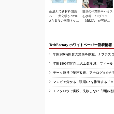
生成AIで新材料開発
現場の作業効率やミス
へ、三井化学がNVIDI
を改善 XRグラス
Aら参加の国際ネット
「MiRZA」が可能に
ワークに参画
するピッキングDX
の...
TechFactory ホワイトペーパー新着情報
年間200時間超の業務を削減、ナブテス
年間1800時間以上の工数削減、フィー
データ連携で業務改善、アナログ文化が
マンガで分かる、現場DXを推進する「
モノタロウで実践、失敗しない「間接材