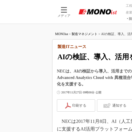
工
産
メディア
脱
つながる技術
AI×技術
MONOist
>
製造マネジメント
>
AIの検証、導入、活用
つながる工場
AI×設備
つながるサービ
Physical
製造ITニュース
AIの検証、導入、活用
NECは、AIの検証から導入、活用まで
Advanced Analytics Cloud 
化を支援する。
2017年11月27日 09時00分 公開
印刷する
通知する
NECは2017年11月8日、AI
に支援するAI活用プラットフォーム「NEC A