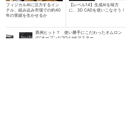
フィジカルAIに注力するイン
【レベル14】生成AIを味方
テル、組み込み市場での約40
に、3D CADを使いこなそう！
年の実績を生かせるか
異例ヒット？ 使い勝手にこだわったオムロン
の“オープンな”IO-Linkマスター
【西野亮廣】つくりたいものを追求できる環境
の作り方とは
PR(FINCHI on GOETHE)
DMPがフィジカルAI実装向け新拠点を開所、次
世代SoCやAMRデモを披露