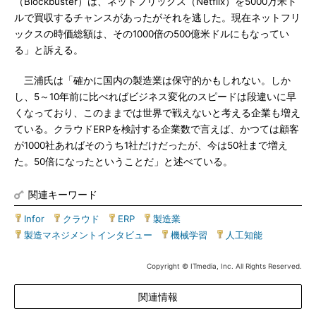
（Blockbuster）は、ネットフリックス（Netflix）を5000万米ド
ルで買収するチャンスがあったがそれを逃した。現在ネットフリ
ックスの時価総額は、その1000倍の500億米ドルにもなってい
る」と訴える。
三浦氏は「確かに国内の製造業は保守的かもしれない。しか
し、5～10年前に比べればビジネス変化のスピードは段違いに早
くなっており、このままでは世界で戦えないと考える企業も増え
ている。クラウドERPを検討する企業数で言えば、かつては顧客
が1000社あればそのうち1社だけだったが、今は50社まで増え
た。50倍になったということだ」と述べている。
関連キーワード
Infor
|
クラウド
|
ERP
|
製造業
|
製造マネジメントインタビュー
|
機械学習
|
人工知能
Copyright © ITmedia, Inc. All Rights Reserved.
関連情報