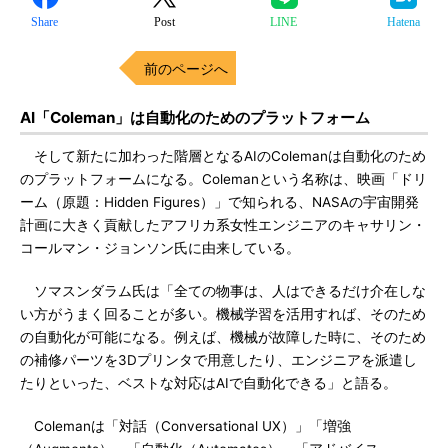
Share
Post
LINE
Hatena
前のページへ
AI「Coleman」は自動化のためのプラットフォーム
そして新たに加わった階層となるAIのColemanは自動化のため
のプラットフォームになる。Colemanという名称は、映画「ドリ
ーム（原題：Hidden Figures）」で知られる、NASAの宇宙開発
計画に大きく貢献したアフリカ系女性エンジニアのキャサリン・
コールマン・ジョンソン氏に由来している。
ソマスンダラム氏は「全ての物事は、人はできるだけ介在しな
い方がうまく回ることが多い。機械学習を活用すれば、そのため
の自動化が可能になる。例えば、機械が故障した時に、そのため
の補修パーツを3Dプリンタで用意したり、エンジニアを派遣し
たりといった、ベストな対応はAIで自動化できる」と語る。
Colemanは「対話（Conversational UX）」「増強