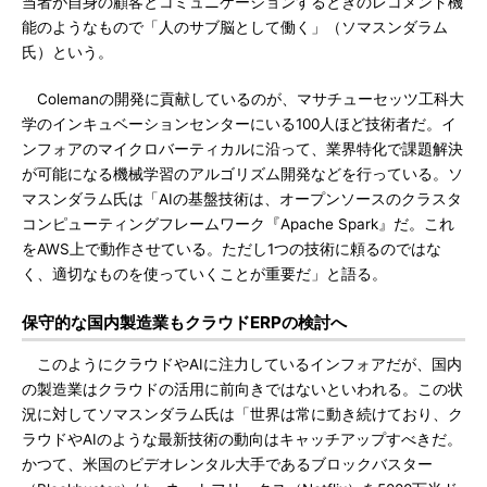
当者が自身の顧客とコミュニケーションするときのレコメンド機
能のようなもので「人のサブ脳として働く」（ソマスンダラム
氏）という。
Colemanの開発に貢献しているのが、マサチューセッツ工科大
学のインキュベーションセンターにいる100人ほど技術者だ。イ
ンフォアのマイクロバーティカルに沿って、業界特化で課題解決
が可能になる機械学習のアルゴリズム開発などを行っている。ソ
マスンダラム氏は「AIの基盤技術は、オープンソースのクラスタ
コンピューティングフレームワーク『Apache Spark』だ。これ
をAWS上で動作させている。ただし1つの技術に頼るのではな
く、適切なものを使っていくことが重要だ」と語る。
保守的な国内製造業もクラウドERPの検討へ
このようにクラウドやAIに注力しているインフォアだが、国内
の製造業はクラウドの活用に前向きではないといわれる。この状
況に対してソマスンダラム氏は「世界は常に動き続けており、ク
ラウドやAIのような最新技術の動向はキャッチアップすべきだ。
かつて、米国のビデオレンタル大手であるブロックバスター