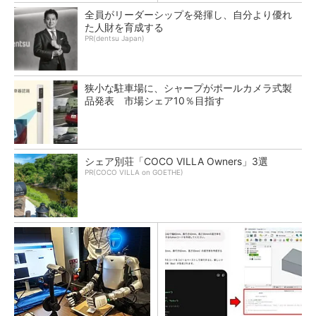
全員がリーダーシップを発揮し、自分より優れ
た人財を育成する
PR(dentsu Japan)
狭小な駐車場に、シャープがポールカメラ式製
品発表 市場シェア10％目指す
シェア別荘「COCO VILLA Owners」3選
PR(COCO VILLA on GOETHE)