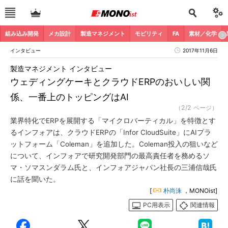
組み込み開発
メカ設計
製造マネジメント
モビリティ
FA
素材／化学
インタビュー
2017年11月6日
製造マネジメント インタビュー
ウェディングケーキとクラウドERPのおいしい関
係、一番上のトッピングはAI
（2/2 ページ）
業界特化でERPを展開する「マイクロバーティカル」を特徴とす
るインフォアは、クラウドERPの「Infor CloudSuite」にAIプラ
ットフォーム「Coleman」を追加した。Coleman投入の狙いなど
について、インフォアで研究開発部門の最高責任者を務めるソ
マ・ソマスンダラム氏と、インフォアジャパン社長の三浦信哉氏
に話を聞いた。
[
朴尚洙
，MONOist]
PC用表示
関連情報