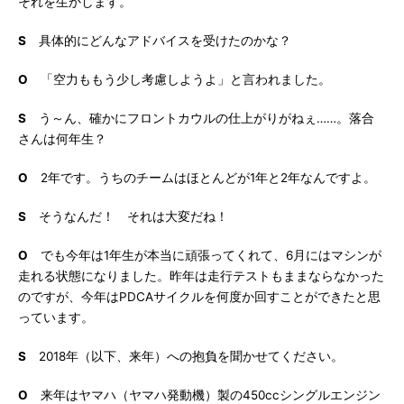
それを生かします。
S
具体的にどんなアドバイスを受けたのかな？
O
「空力ももう少し考慮しようよ」と言われました。
S
う～ん、確かにフロントカウルの仕上がりがねぇ……。落合
さんは何年生？
O
2年です。うちのチームはほとんどが1年と2年なんですよ。
S
そうなんだ！ それは大変だね！
O
でも今年は1年生が本当に頑張ってくれて、6月にはマシンが
走れる状態になりました。昨年は走行テストもままならなかった
のですが、今年はPDCAサイクルを何度か回すことができたと思
っています。
S
2018年（以下、来年）への抱負を聞かせてください。
O
来年はヤマハ（ヤマハ発動機）製の450ccシングルエンジン