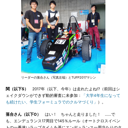
リーダーの落合さん（写真左端）とTUFP2017マシン
関（以下S）
2017年（以下、今年）は走れたよね!?（前回はシ
ェイクダウンができず動的審査に未参加：
「大学4年生になって
も続けたい、学生フォーミュラでのクルマづくり」
）。
落合さん（以下O）
はい！ ちゃんと走りました！ ……で
も、エンデュランス17周目で145％ルール（オートクロスイベン
トの一番速いラップタイムを基にエンデュランス一周当たりのタ