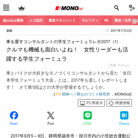
組み込み開発
メカ設計
製造マネジメント
モビリティ
FA
素材／化学
連載
2017年11月2日
車を愛すコンサルタントの学生フォーミュラレポ2017（1）
クルマも機械も面白いよね！ 女性リーダーも活
躍する学生フォーミュラ
（1/4 ページ）
車とバイクが大好きなモノづくりコンサルタントから見た「全日
本学生フォーミュラ大会」とは。2017年も楽しくレポートしま
す！ さて第1回はどの大学が登場するでしょうか。
[
関伸一／関ものづくり研究所
，MONOist]
PC用表示
関連情報
Share
Post
LINE
Hatena
2017年9月5～9日、静岡県袋井市・掛川市内の小笠総合運動公