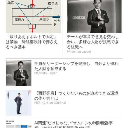
「取りあえずボルトで固定」
チームが本音で意見を交わし
は禁物 締結部設計で押さえ
合い、多様な人財が挑戦でき
るべき基本
る組織へ
PR(dentsu Japan)
全員がリーダーシップを発揮し、自分より優れ
た人財を育成する
PR(dentsu Japan)
【西野亮廣】つくりたいものを追求できる環境
の作り方とは
PR(FINCHI on GOETHE)
AI関連“だけじゃない”オムロンの制御機器事
業、地道な顧客基盤強化が結実