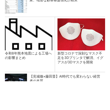
令和8年熊本地震による工場へ
新型コロナで深刻なマスク不
の影響まとめ
足を3Dプリンタで解消、イグ
アスが3Dマスクを開発
【見城徹×藤田晋】AI時代でも変わらない経営
者の本質
PR(FINCHI on GOETHE)
【レベル14】生成AIを味方に、3D CADを使い
こなそう！