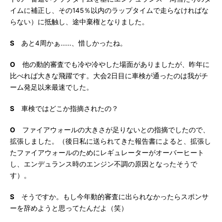
イムに補正し、その145％以内のラップタイムで走らなければな
らない）に抵触し、途中棄権となりました。
S
あと4周かぁ……、惜しかったね。
O
他の動的審査でも冷や冷やした場面がありましたが、昨年に
比べれば大きな飛躍です。大会2日目に車検が通ったのは我がチ
ーム発足以来最速でした。
S
車検ではどこか指摘されたの？
O
ファイアウォールの大きさが足りないとの指摘でしたので、
拡張しました。（後日私に送られてきた報告書によると、拡張し
たファイアウォールのためにレギュレーターがオーバーヒート
し、エンデュランス時のエンジン不調の原因となったそうで
す）。
S
そうですか。もし今年動的審査に出られなかったらスポンサ
ーを辞めようと思ってたんだよ（笑）