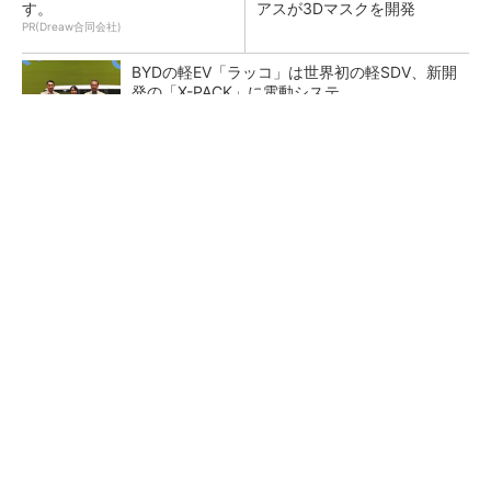
す。
アスが3Dマスクを開発
PR(Dreaw合同会社)
BYDの軽EV「ラッコ」は世界初の軽SDV、新開
発の「X-PACK」に電動システ...
ペロブスカイト太陽電池の量産に有効なイン
ク、従来比で1.5倍の性能向上
【レベル14】生成AIを味方に、3D CADを使い
こなそう！