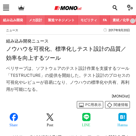
組み込み開発
メカ設計
製造マネジメント
モビリティ
FA
素材／化学
ニュース
2017年9月20日
組み込み開発ニュース
ノウハウを可視化、標準化しテスト設計の品質／
効率を向上するツール
ベリサーブは、ソフトウェアのテスト設計作業を支援するツール
「TESTRUCTURE」の提供を開始した。テスト設計のプロセスの
可視化やレビューが容易になり、ノウハウの標準化や共有、再利
用が可能になる。
[MONOist]
PC用表示
関連情報
Share
Post
LINE
Hatena