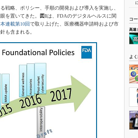
る戦略、ポリシー、手順の開発および導入を実施し、
主眼を置いてきた。
図1
は、FDAのデジタルヘルスに関
コー
、
本連載第10回
で取り上げた、医療機器申請時および市
高速
指針も含まれる。
よく