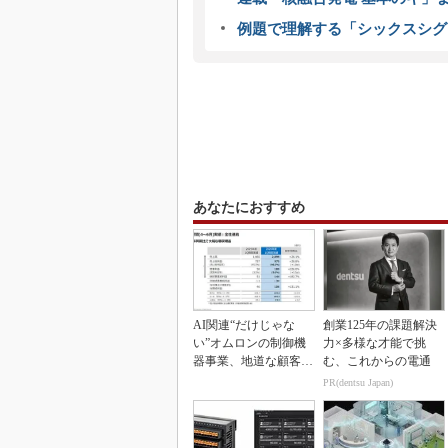
例題で理解する「シックスシグ
あなたにおすすめ
AI関連“だけじゃな
創業125年の課題解決
い”オムロンの制御機
力×多様な才能で挑
器事業、地道な顧客基
む、これからの電通
盤強化が結実
PR(dentsu Japan)