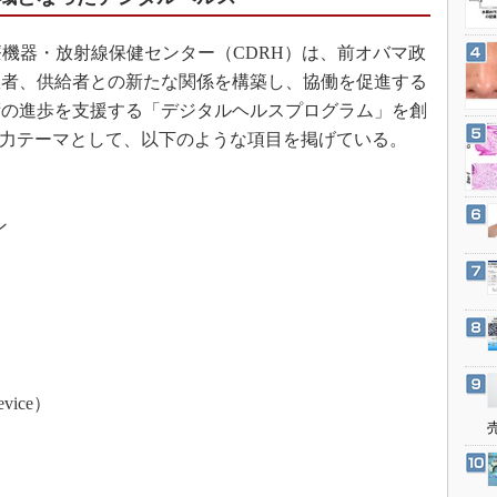
3Dプリンタ
産業オープンネット展
デジタルツインとCAE
機器・放射線保健センター（CDRH）は、前オバマ政
S＆OP
患者、供給者との新たな関係を構築し、協働を促進する
術の進歩を支援する「デジタルヘルスプログラム」を創
インダストリー4.0
注力テーマとして、以下のような項目を掲げている。
イノベーション
製造業ビッグデータ
メイドインジャパン
ン
植物工場
知財マネジメント
海外生産
グローバル設計・開発
制御セキュリティ
evice）
新型コロナへの対応