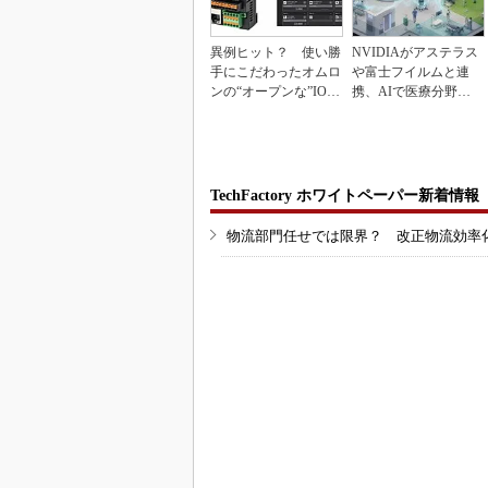
異例ヒット？ 使い勝
NVIDIAがアステラス
手にこだわったオムロ
や富士フイルムと連
ンの“オープンな”IO-L
携、AIで医療分野支
inkマスター
援へ
TechFactory ホワイトペーパー新着情報
物流部門任せでは限界？ 改正物流効率