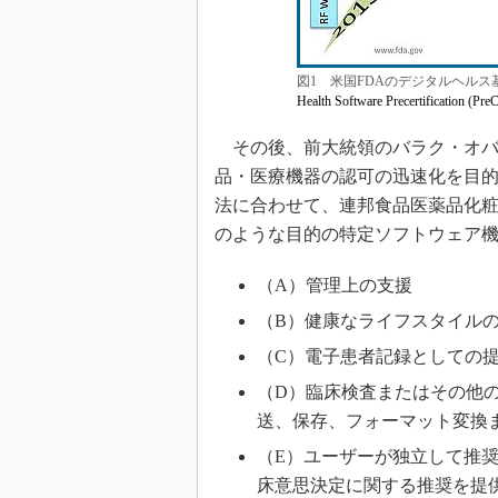
図1 米国FDAのデジタルヘルス
Health Software Precertification 
その後、前大統領のバラク・オバマ氏
品・医療機器の認可の迅速化を目的
法に合わせて、連邦食品医薬品化
のような目的の特定ソフトウェア
（A）管理上の支援
（B）健康なライフスタイル
（C）電子患者記録としての
（D）臨床検査またはその他
送、保存、フォーマット変換
（E）ユーザーが独立して推
床意思決定に関する推奨を提