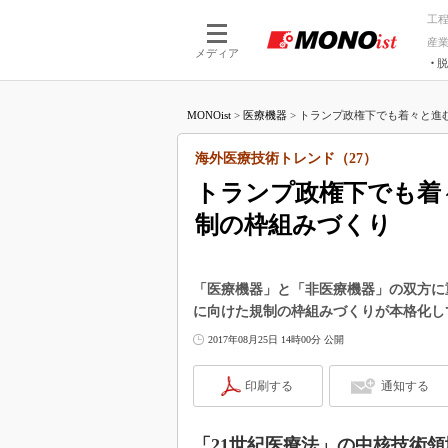
工
産
メディア
脱
つながる技術
AI×技術
MONOist
>
医療機器
>
トランプ政権下でも着々と進む
つながる工場
AI×設備
つながるサービ
Physical
海外医療技術トレンド（27）
トランプ政権下でも着
制の枠組みづくり
「医療機器」と「非医療機器」の双方に
に向けた規制の枠組みづくりが本格化し
2017年08月25日 14時00分 公開
印刷する
通知する
「21世紀医療法」の中核技術