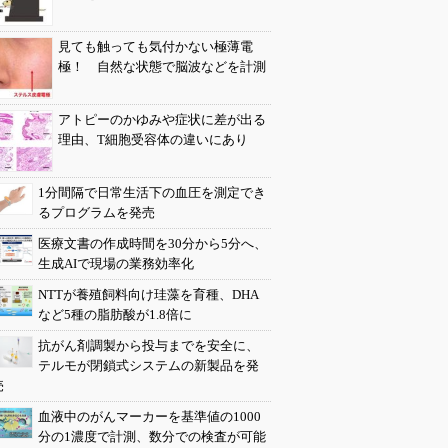
見ても触っても気付かない極薄電
極！ 自然な状態で脳波などを計測
アトピーのかゆみや症状に差が出る
理由、T細胞受容体の違いにあり
1分間隔で日常生活下の血圧を測定でき
るプログラムを発売
医療文書の作成時間を30分から5分へ、
生成AIで現場の業務効率化
NTTが養殖飼料向け珪藻を育種、DHA
など5種の脂肪酸が1.8倍に
抗がん剤調製から投与までを安全に、
テルモが閉鎖式システムの新製品を発
売
血液中のがんマーカーを基準値の1000
分の1濃度で計測、数分での検査が可能