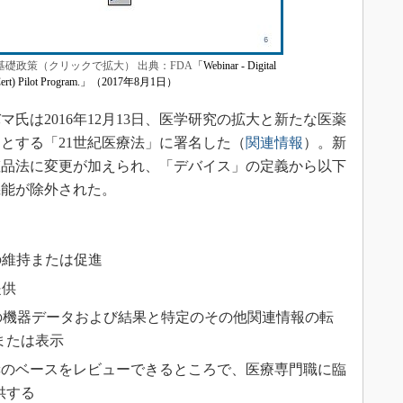
基礎政策（クリックで拡大） 出典：FDA
「Webinar - Digital
(PreCert) Pilot Program.」（2017年8月1日）
は2016年12月13日、医学研究の拡大と新たな医薬
とする「21世紀医療法」に署名した（
関連情報
）。新
粧品法に変更が加えられ、「デバイス」の定義から以下
機能が除外された。
の維持または促進
提供
の機器データおよび結果と特定のその他関連情報の転
または表示
奨のベースをレビューできるところで、医療専門職に臨
供する