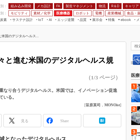
程別：
組み込み開発
メカ設計
製造マネジメント
物流
R＆D
キャリア
FA
業別：
モビリティ
素材／化学
医療機器
ロボット
電機
産業機械
食品・
炭素
サステナ設計
エッジ逆襲
品質
展示会
特集
メ
IoT
AI
ebook
伝承
組み込み開発
CEATEC
読者調査まとめ
編集後記
米国のデジタルヘルス...
JIMTOF
保全
メカ設計
つながるクルマ
組込み/エッジ コンピューティング
ス
 AI
製造マネジメント
5G
展＆IoT/5Gソリューション展
VR／AR
FA
々と進む米国のデジタルヘルス規
IIFES
モビリティ
フィールドサービス
国際ロボット展
素材／化学
FPGA
医療
（1/3 ページ）
ジャパンモビリティショー
組み込み画像技術
TECHNO-FRONTIER
重なり合うデジタルヘルス。米国では、イノベーション促進
組み込みモデリング
ている。
人テク展
Windows Embedded
[
笹原英司
，
MONOist
]
スマート工場EXPO
車載ソフト開発
EdgeTech+
見る
Share
ISO26262
日本ものづくりワールド
無償設計ツール
AUTOMOTIVE WORLD
領域となったデジタルヘルス