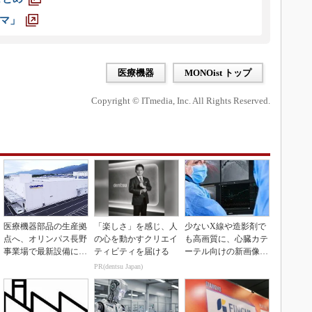
マ」
医療機器
MONOist トップ
Copyright © ITmedia, Inc. All Rights Reserved.
医療機器部品の生産拠
「楽しさ」を感じ、人
少ないX線や造影剤で
点へ、オリンパス長野
の心を動かすクリエイ
も高画質に、心臓カテ
事業場で最新設備に機
ティビティを届ける
ーテル向けの新画像技
能集約
術
PR(dentsu Japan)