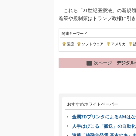
これら「21世紀医療法」の新規
進策や規制策はトランプ政権に引
関連キーワード
医療
|
ソフトウェア
|
アメリカ
|
次ページ
デジタル
→
おすすめホワイトペーパー
金属3DプリンタによるAMは
人手はびこる「搬送」の自動化
連載「核融合発電 基本のキ」