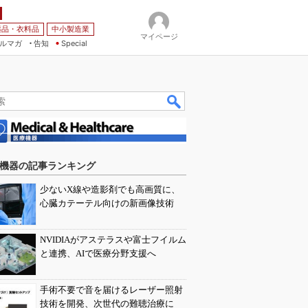
薬品・衣料品
中小製造業
マイページ
ルマガ
告知
Special
機器の記事ランキング
少ないX線や造影剤でも高画質に、
心臓カテーテル向けの新画像技術
NVIDIAがアステラスや富士フイルム
と連携、AIで医療分野支援へ
手術不要で音を届けるレーザー照射
技術を開発、次世代の難聴治療に