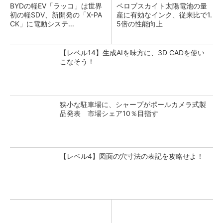
BYDの軽EV「ラッコ」は世界
ペロブスカイト太陽電池の量
初の軽SDV、新開発の「X-PA
産に有効なインク、従来比で1.
CK」に電動システ...
5倍の性能向上
【レベル14】生成AIを味方に、3D CADを使い
こなそう！
狭小な駐車場に、シャープがポールカメラ式製
品発表 市場シェア10％目指す
【レベル4】図面の穴寸法の表記を攻略せよ！