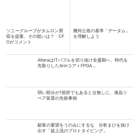
ソニーグループがタムロン買
幾何公差の基準「データム」
収を提案、その狙いは？ CF
を理解しよう
Oがコメント
AlteraはITバブルを切り抜け全盛期へ、時代を
先取りしたArmコア＋FPGA...
弱い部分が1箇所でもあると台無しに、液晶リ
ペア装置の失敗事例
顧客の要望をうのみにするな 分析まひを抜け
出す「超上流のプロトタイピング」