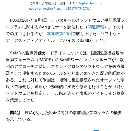
（クリックで拡大） 出典：FDA
「Digital Health In
novation Action Plan.」（2017年7月27日）
FDAは2017年8月1日、デジタルヘルスソフトウェア事前認証プ
ログラムに関するWebセミナーを開催した（
関連情報
）。その中
での注目されるのが、
本連載第20回
で取り上げた「ソフトウェ
ア・アズ・ア・メディカル・デバイス（SaMD）」だ。
SaMDの臨床評価ガイドラインについては、国際医療機器規制
当局フォーラム（IMDRF）のSaMDワーキング・グループが、欧
州のアプローチに従い、スタンドアロンのソフトウェアを医療機
器として規制するためのルールをとりまとめてきた歴史的経緯が
ある。これに対して米国は、複雑に相互接続されたオープンな環
境下で稼働し、迅速かつ効率的に変更や修正を行うことが可能な
ソフトウェアを想定し、一歩踏み込んだ表現のガイドライン草案
を策定してきた。
図4
は、FDAが示したSaMD向けの事前認証プログラムの概要
を示している。