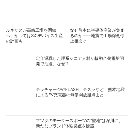
ルネサスが高崎工場を閉鎖
なぜ熊本に半導体産業が集ま
へ、かつてはSiCデバイス生産
るのか――地震で工場稼働停
の計画も
止相次ぐ
定年退職した理系シニア人材が核融合発電炉開
発で活躍、なぜ？
テラチャージやFLASH、テスラなど 熊本地震
によるEV充電器の無償開放拠点まと...
マツダのモータースポーツの“聖地”は深川に、
新たなブランド体験拠点を開設