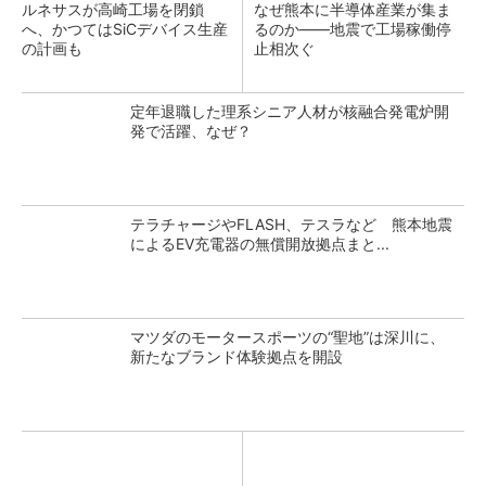
ルネサスが高崎工場を閉鎖
なぜ熊本に半導体産業が集ま
へ、かつてはSiCデバイス生産
るのか――地震で工場稼働停
の計画も
止相次ぐ
定年退職した理系シニア人材が核融合発電炉開
発で活躍、なぜ？
テラチャージやFLASH、テスラなど 熊本地震
によるEV充電器の無償開放拠点まと...
マツダのモータースポーツの“聖地”は深川に、
新たなブランド体験拠点を開設