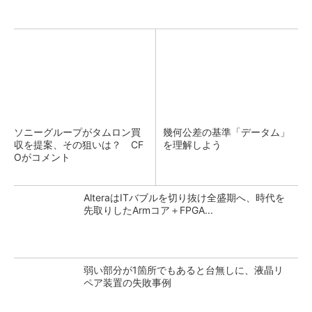
ソニーグループがタムロン買
幾何公差の基準「データム」
収を提案、その狙いは？ CF
を理解しよう
Oがコメント
AlteraはITバブルを切り抜け全盛期へ、時代を
先取りしたArmコア＋FPGA...
弱い部分が1箇所でもあると台無しに、液晶リ
ペア装置の失敗事例