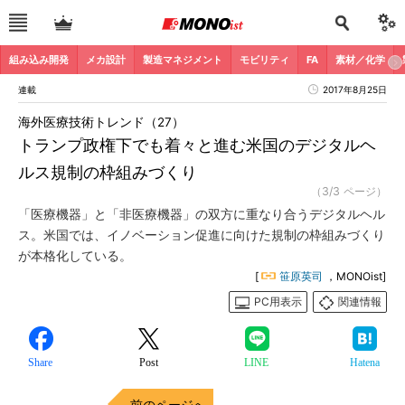
組み込み開発
メカ設計
製造マネジメント
モビリティ
FA
素材／化学
連載
2017年8月25日
海外医療技術トレンド（27）
トランプ政権下でも着々と進む米国のデジタルヘ
ルス規制の枠組みづくり
（3/3 ページ）
「医療機器」と「非医療機器」の双方に重なり合うデジタルヘル
ス。米国では、イノベーション促進に向けた規制の枠組みづくり
が本格化している。
[
笹原英司
，MONOist]
PC用表示
関連情報
Share
Post
LINE
Hatena
前のページへ