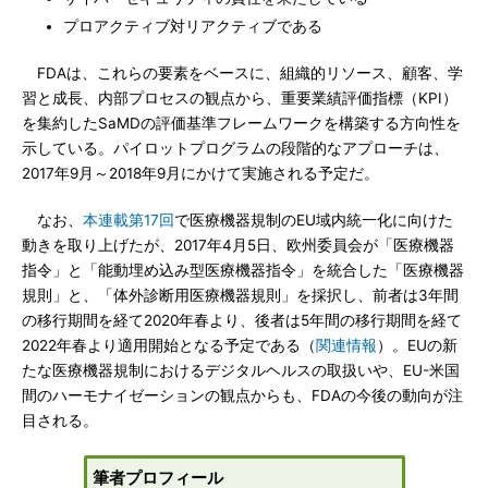
プロアクティブ対リアクティブである
FDAは、これらの要素をベースに、組織的リソース、顧客、学
習と成長、内部プロセスの観点から、重要業績評価指標（KPI）
を集約したSaMDの評価基準フレームワークを構築する方向性を
示している。パイロットプログラムの段階的なアプローチは、
2017年9月～2018年9月にかけて実施される予定だ。
なお、
本連載第17回
で医療機器規制のEU域内統一化に向けた
動きを取り上げたが、2017年4月5日、欧州委員会が「医療機器
指令」と「能動埋め込み型医療機器指令」を統合した「医療機器
規則」と、「体外診断用医療機器規則」を採択し、前者は3年間
の移行期間を経て2020年春より、後者は5年間の移行期間を経て
2022年春より適用開始となる予定である（
関連情報
）。EUの新
たな医療機器規制におけるデジタルヘルスの取扱いや、EU-米国
間のハーモナイゼーションの観点からも、FDAの今後の動向が注
目される。
筆者プロフィール