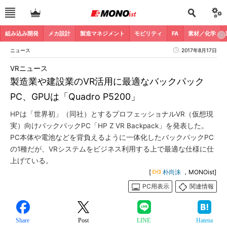
組み込み開発
メカ設計
製造マネジメント
モビリティ
FA
素材／化学
ニュース
2017年8月17日
VRニュース
製造業や建設業のVR活用に最適なバックパック
PC、GPUは「Quadro P5200」
HPは「世界初」（同社）とするプロフェッショナルVR（仮想現
実）向けバックパックPC「HP Z VR Backpack」を発表した。
PC本体や電池などを背負えるように一体化したバックパックPC
の1種だが、VRシステムをビジネス利用する上で最適な仕様に仕
上げている。
[
朴尚洙
，MONOist]
PC用表示
関連情報
Share
Post
LINE
Hatena