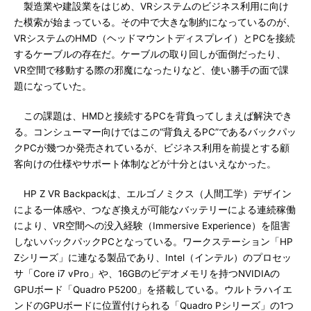
製造業や建設業をはじめ、VRシステムのビジネス利用に向け
た模索が始まっている。その中で大きな制約になっているのが、
VRシステムのHMD（ヘッドマウントディスプレイ）とPCを接続
するケーブルの存在だ。ケーブルの取り回しが面倒だったり、
VR空間で移動する際の邪魔になったりなど、使い勝手の面で課
題になっていた。
この課題は、HMDと接続するPCを背負ってしまえば解決でき
る。コンシューマー向けではこの“背負えるPC”であるバックパッ
クPCが幾つか発売されているが、ビジネス利用を前提とする顧
客向けの仕様やサポート体制などが十分とはいえなかった。
HP Z VR Backpackは、エルゴノミクス（人間工学）デザイン
による一体感や、つなぎ換えが可能なバッテリーによる連続稼働
により、VR空間への没入経験（Immersive Experience）を阻害
しないバックパックPCとなっている。ワークステーション「HP
Zシリーズ」に連なる製品であり、Intel（インテル）のプロセッ
サ「Core i7 vPro」や、16GBのビデオメモリを持つNVIDIAの
GPUボード「Quadro P5200」を搭載している。ウルトラハイエ
ンドのGPUボードに位置付けられる「Quadro Pシリーズ」の1つ