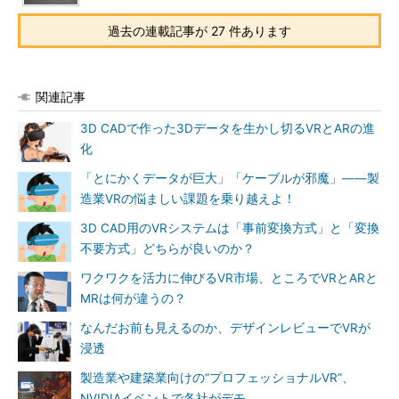
過去の連載記事が 27 件あります
関連記事
3D CADで作った3Dデータを生かし切るVRとARの進
化
「とにかくデータが巨大」「ケーブルが邪魔」――製
造業VRの悩ましい課題を乗り越えよ！
3D CAD用のVRシステムは「事前変換方式」と「変換
不要方式」どちらが良いのか？
ワクワクを活力に伸びるVR市場、ところでVRとARと
MRは何が違うの？
なんだお前も見えるのか、デザインレビューでVRが
浸透
製造業や建築業向けの“プロフェッショナルVR”、
NVIDIAイベントで各社がデモ