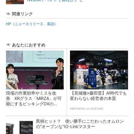
関連リンク
HP（ニュースリリース、英語）
あなたにおすすめ
現場の作業効率やミスを改
【見城徹×藤田晋】AI時代でも
善 XRグラス「MiRZA」が可
変わらない経営者の本質
能にするピッキングDXの...
PR(FINCHI on GOETHE)
異例ヒット？ 使い勝手にこだわったオムロン
の“オープンな”IO-Linkマスター