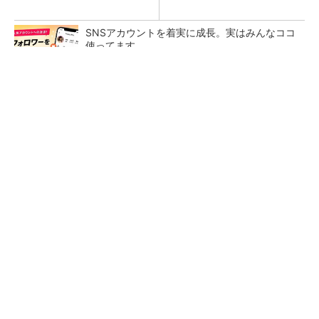
SNSアカウントを着実に成長。実はみんなココ
使ってます。
PR(Dreaw合同会社)
狭小な駐車場に、シャープがポールカメラ式製
品発表 市場シェア10％目指す
【レベル4】図面の穴寸法の表記を攻略せよ！