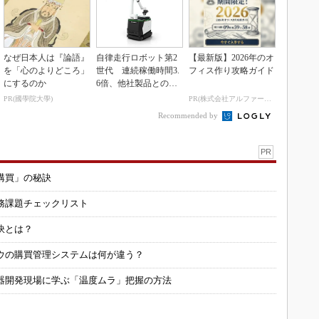
なぜ日本人は『論語』
自律走行ロボット第2
【最新版】2026年のオ
を「心のよりどころ」
世代 連続稼働時間3.
フィス作り攻略ガイド
にするのか
6倍、他社製品との連
携も可能
PR(國學院大學)
PR(株式会社アルファーテクノ)
Recommended by
PR
購買」の秘訣
務課題チェックリスト
訣とは？
ウの購買管理システムは何が違う？
器開発現場に学ぶ「温度ムラ」把握の方法