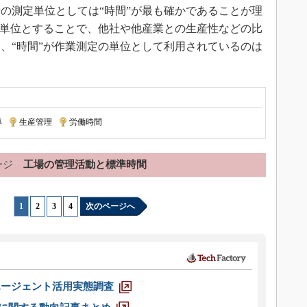
の測定単位としては“時間”が最も確かであることが理
定単位とすることで、他社や他産業との生産性などの比
、“時間”が作業測定の単位として利用されているのは
率
|
生産管理
|
労働時間
ージ
工場の管理活動と標準時間
1
|
2
|
3
|
4
次のページへ
エージェント活用実態調査