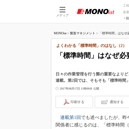
工
産
メディア
脱
つながる技術
AI×技術
MONOist
>
製造マネジメント
>
「標準時間」はなぜ必
つながる工場
AI×設備
つながるサービ
Physical
よくわかる「標準時間」のはなし（2）
「標準時間」はなぜ必
日々の作業管理を行う際の重要なよりどころと
連載。第2回では、そもそも「標準時間
2017年08月17日 11時00分 公開
印刷する
通知する
連載第1回
でも述べましたが、昨
関係者に感じるのは、「標準時間（ST；