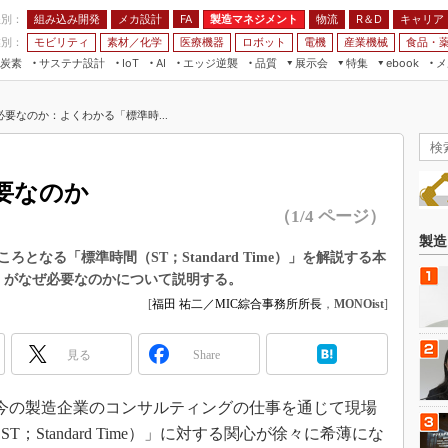
程別：
組み込み開発
メカ設計
製造マネジメント
物流
R＆D
キャリア
FA
業別：
モビリティ
素材／化学
医療機器
ロボット
電機
産業機械
食品・
炭素
サステナ設計
エッジ逆襲
品質
展示会
特集
メ
IoT
AI
ebook
伝承
組み込み開発
CEATEC
読者調査まとめ
編集後記
要なのか：よくわかる「標準時...
JIMTOF
保全
メカ設計
つながるクルマ
組込み/エッジ コンピューティング
ス
 AI
製造マネジメント
5G
展＆IoT/5Gソリューション展
VR／AR
FA
要なのか
IIFES
モビリティ
フィールドサービス
（1/4 ページ）
国際ロボット展
素材／化学
FPGA
製造
ジャパンモビリティショー
なる「標準時間（ST；Standard Time）」を解説する本
組み込み画像技術
」がなぜ必要なのかについて説明する。
TECHNO-FRONTIER
組み込みモデリング
[
福田 祐二／MIC綜合事務所所長
，
MONOist
]
人テク展
Windows Embedded
スマート工場EXPO
見る
Share
車載ソフト開発
EdgeTech+
ISO26262
今の製造企業のコンサルティングの仕事を通じて現場
日本ものづくりワールド
無償設計ツール
Standard Time）」に対する関心が徐々に希薄にな
AUTOMOTIVE WORLD