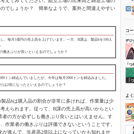
考えてみてください。組立工場の出来高と鋳造工場の
いのでしょうか？ 簡単なようで、案外と間違えやすい
コー
し、毎月1億円の売上高を上げています。一方、B課は、製品bを100人
デジ
。
の働きぶりが良いといえるのでしょうか？
「つ
00トン鋳込んでいましたが、今年は毎月2000トンを鋳込みました。
りは2倍になったといえるのでしょうか？
よく
の製品bは購入品の割合が非常に多ければ、作業量は少
考えられます。従って、B課の売上高が高いからとい
業者の方が必ずしも働きぶり良いとはいえません。す
は、作業者の働きぶりは評価できないということです。
化が進んで、生産高2倍以上になっていかも知れませ