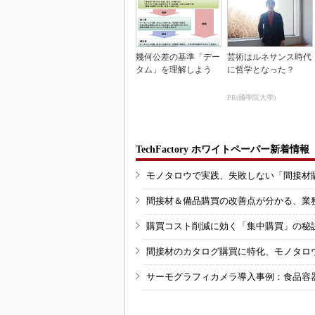
幾何公差の基準「デー
芸術はルネサンス時代
タム」を理解しよう
に哲学となった？
PR(國學院大學)
TechFactory ホワイトペーパー新着情報
モノタロウで実践、失敗しない「間接材
間接材＆備品購買の改善点が分かる、業
購買コスト削減に効く「集中購買」の秘
間接材のカタログ購買に特化、モノタロ
サーモグラフィカメラ導入事例：食品容