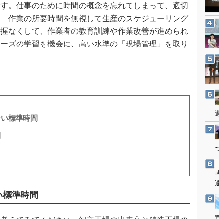
3Dプリンタ
です。仕事のために時間の概念を忘れてしまって、適切
産業オープンネット展
？ 作業の所要時間を無視して生産のスケジューリング
デジタルツインとCAE
把握なくして、作業者の教育訓練や作業改善が進められ
S＆OP
リーズの学習を機会に、高い水準の「現場管理」を取り
インダストリー4.0
。
イノベーション
製造業ビッグデータ
メイドインジャパン
植物工場
ない標準時間
知財マネジメント
間
海外生産
グローバル設計・開発
制御セキュリティ
新型コロナへの対応
い標準時間