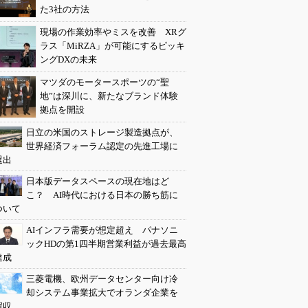
た3社の方法
現場の作業効率やミスを改善 XRグ
ラス「MiRZA」が可能にするピッキ
ングDXの未来
マツダのモータースポーツの“聖
地”は深川に、新たなブランド体験
拠点を開設
日立の米国のストレージ製造拠点が、
世界経済フォーラム認定の先進工場に
選出
日本版データスペースの現在地はど
こ？ AI時代における日本の勝ち筋に
ついて
AIインフラ需要が想定超え パナソニ
ックHDの第1四半期営業利益が過去最高
達成
三菱電機、欧州データセンター向け冷
却システム事業拡大でオランダ企業を
買収