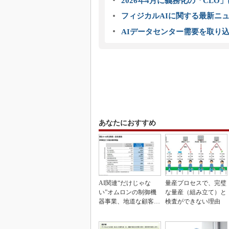
2026年4月に義務化の「CL
フィジカルAIに関する最新ニュー
AIデータセンター需要を取り
あなたにおすすめ
AI関連“だけじゃな
量産プロセスで、完璧
い”オムロンの制御機
な量産（組み立て）と
器事業、地道な顧客基
検査ができない理由
盤強化が結実