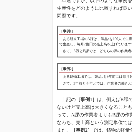
早速ですが、以下のような事例を
生産性をどのように比較すれば良
問題です。
［事例1］
ある組立工場のA課は、製品aを100人で生産
で生産し、毎月2億円の売上高を上げています
さて、A課とB課では、どちらの課の作業者
［事例2］
ある鋳物工場では、製品cを3年前には毎月10
さて、3年前と今年とでは、作業者の働きぶ
上記の
［事例1］
は、例えばB課
ないけど売上高は大きくなることも
って、A課の作業者よりもB課の作
なわち、売上高という測定単位で
また、
［事例2］
では、鋳物の軽量