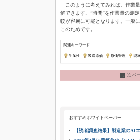
このように考えてみれば、作業量
解できます。“時間”を作業量の測
較が容易に可能となります。一般に
このためです。
関連キーワード
生産性
|
製造原価
|
原価管理
|
能
次ペ
→
おすすめホワイトペーパー
【読者調査結果】製造業のAI