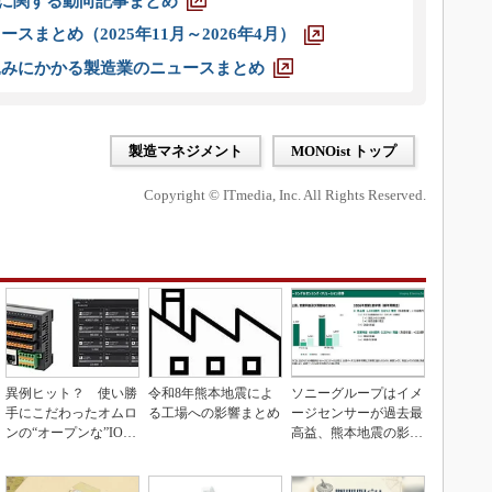
O」に関する動向記事まとめ
スまとめ（2025年11月～2026年4月）
込みにかかる製造業のニュースまとめ
製造マネジメント
MONOist トップ
Copyright © ITmedia, Inc. All Rights Reserved.
異例ヒット？ 使い勝
令和8年熊本地震によ
ソニーグループはイメ
手にこだわったオムロ
る工場への影響まとめ
ージセンサーが過去最
ンの“オープンな”IO-L
高益、熊本地震の影響
inkマスター
も限定的