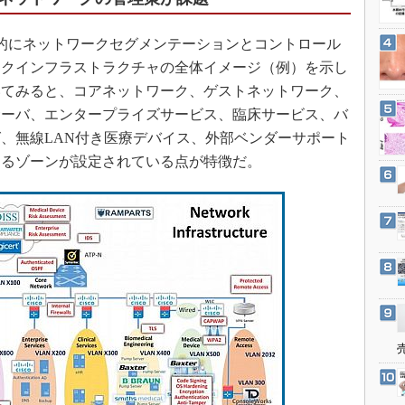
3Dプリンタ
産業オープンネット展
デジタルツインとCAE
的にネットワークセグメンテーションとコントロール
S＆OP
ークインフラストラクチャの全体イメージ（例）を示し
いてみると、コアネットワーク、ゲストネットワーク、
インダストリー4.0
サーバ、エンタープライズサービス、臨床サービス、バ
イノベーション
、無線LAN付き医療デバイス、外部ベンダーサポート
製造業ビッグデータ
たるゾーンが設定されている点が特徴だ。
メイドインジャパン
植物工場
知財マネジメント
海外生産
グローバル設計・開発
制御セキュリティ
新型コロナへの対応