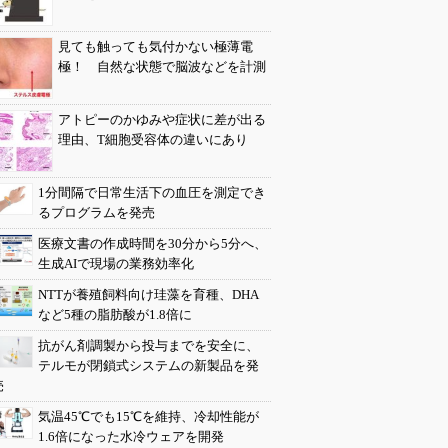
見ても触っても気付かない極薄電
極！ 自然な状態で脳波などを計測
アトピーのかゆみや症状に差が出る
理由、T細胞受容体の違いにあり
1分間隔で日常生活下の血圧を測定でき
るプログラムを発売
医療文書の作成時間を30分から5分へ、
生成AIで現場の業務効率化
NTTが養殖飼料向け珪藻を育種、DHA
など5種の脂肪酸が1.8倍に
抗がん剤調製から投与までを安全に、
テルモが閉鎖式システムの新製品を発
売
気温45℃でも15℃を維持、冷却性能が
1.6倍になった水冷ウェアを開発