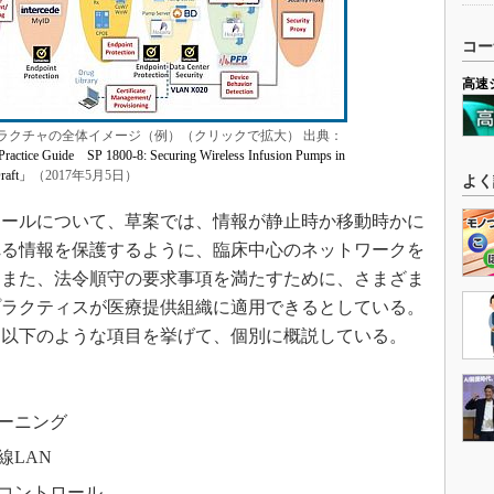
コー
高速
トラクチャの全体イメージ（例）（クリックで拡大） 出典：
ctice Guide SP 1800-8: Securing Wireless Infusion Pumps in
Draft」
（2017年5月5日）
よく
ールについて、草案では、情報が静止時か移動時かに
れる情報を保護するように、臨床中心のネットワークを
。また、法令順守の要求事項を満たすために、さまざま
プラクティスが医療提供組織に適用できるとしている。
て以下のような項目を挙げて、個別に概説している。
ーニング
線LAN
コントロール