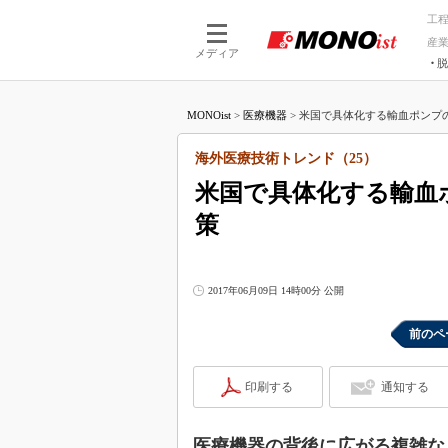
工
産
メディア
脱
つながる技術
AI×技術
MONOist
>
医療機器
>
米国で具体化する輸血ポンプの
つながる工場
AI×設備
つながるサービ
Physical
海外医療技術トレンド（25）
米国で具体化する輸血
策
2017年06月09日 14時00分 公開
前のペ
印刷する
通知する
医療機器の背後に広がる複雑な