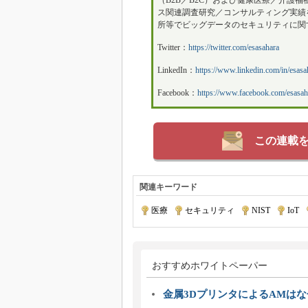
（B2B／B2C）および健康医療／介護
ス関連調査研究／コンサルティング実績
所等でビッグデータのセキュリティに関
Twitter：
https://twitter.com/esasahara
LinkedIn：
https://www.linkedin.com/in/esasa
Facebook：
https://www.facebook.com/esasah
この連載
関連キーワード
医療
|
セキュリティ
|
NIST
|
IoT
|
おすすめホワイトペーパー
金属3DプリンタによるAMは