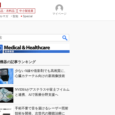
薬品・衣料品
中小製造業
マイページ
ルマガ
告知
Special
機器の記事ランキング
少ないX線や造影剤でも高画質に、
心臓カテーテル向けの新画像技術
NVIDIAがアステラスや富士フイルム
と連携、AIで医療分野支援へ
手術不要で音を届けるレーザー照射
技術を開発、次世代の難聴治療に