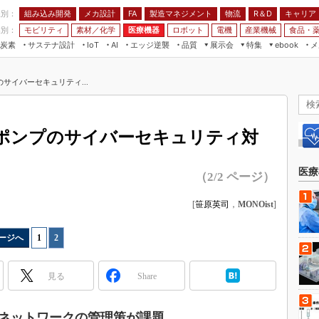
程別：
組み込み開発
メカ設計
製造マネジメント
物流
R＆D
キャリア
FA
業別：
モビリティ
素材／化学
医療機器
ロボット
電機
産業機械
食品・
炭素
サステナ設計
エッジ逆襲
品質
展示会
特集
メ
IoT
AI
ebook
伝承
組み込み開発
CEATEC
読者調査まとめ
編集後記
サイバーセキュリティ...
JIMTOF
保全
メカ設計
つながるクルマ
組込み/エッジ コンピューティング
ス
 AI
製造マネジメント
5G
展＆IoT/5Gソリューション展
VR／AR
FA
ポンプのサイバーセキュリティ対
IIFES
モビリティ
フィールドサービス
国際ロボット展
素材／化学
FPGA
医療
（2/2 ページ）
ジャパンモビリティショー
組み込み画像技術
TECHNO-FRONTIER
[
笹原英司
，
MONOist
]
組み込みモデリング
人テク展
Windows Embedded
ージへ
1
|
2
スマート工場EXPO
車載ソフト開発
EdgeTech+
見る
Share
ISO26262
日本ものづくりワールド
無償設計ツール
AUTOMOTIVE WORLD
ネットワークの管理策が課題