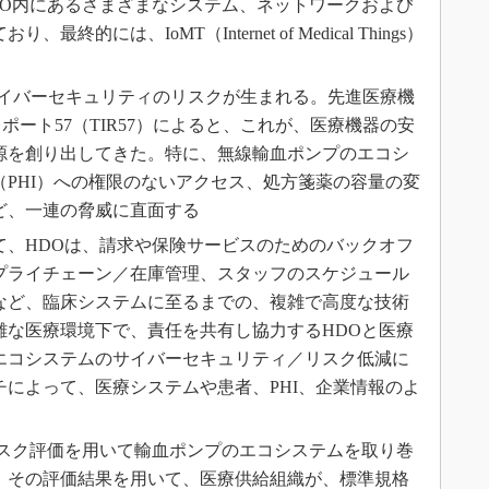
DO内にあるさまざまなシステム、ネットワークおよび
的には、IoMT（Internet of Medical Things）
セイバーセキュリティのリスクが生まれる。先進医療機
ポート57（TIR57）によると、これが、医療機器の安
源を創り出してきた。特に、無線輸血ポンプのエコシ
PHI）への権限のないアクセス、処方箋薬の容量の変
ど、一連の脅威に直面する
て、HDOは、請求や保険サービスのためのバックオフ
プライチェーン／在庫管理、スタッフのスケジュール
など、臨床システムに至るまでの、複雑で高度な技術
雑な医療環境下で、責任を共有し協力するHDOと医療
エコシステムのサイバーセキュリティ／リスク低減に
によって、医療システムや患者、PHI、企業情報のよ
リスク評価を用いて輸血ポンプのエコシステムを取り巻
。その評価結果を用いて、医療供給組織が、標準規格