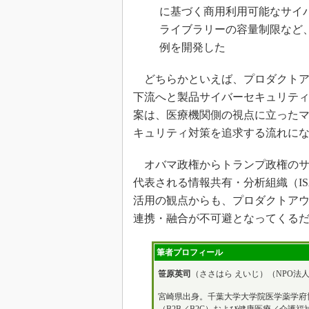
に基づく商用利用可能なサイ
ライブラリーの容量制限など
例を開発した
どちらかといえば、プロダクトア
下流へと製品サイバーセキュリティ対
案は、医療機関側の視点に立った
キュリティ対策を追求する流れに
オバマ政権からトランプ政権のサイ
代表される情報共有・分析組織（ISAO：Inform
活用の観点からも、プロダクトア
連携・融合が不可避となってくる
筆者プロフィール
笹原英司
（ささはら えいじ）（NPO法
宮崎県出身。千葉大学大学院医学薬学府