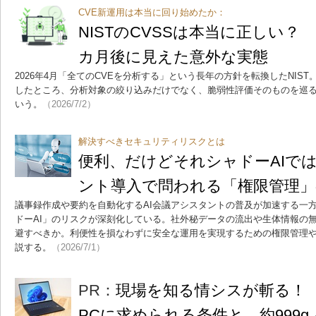
CVE新運用は本当に回り始めたか：
NISTのCVSSは本当に正しい？
カ月後に見えた意外な実態
2026年4月「全てのCVEを分析する」という長年の方針を転換したNIS
したところ、分析対象の絞り込みだけでなく、脆弱性評価そのものを巡
いう。
（2026/7/2）
解決すべきセキュリティリスクとは
便利、だけどそれシャドーAIでは
ント導入で問われる「権限管理」
議事録作成や要約を自動化するAI会議アシスタントの普及が加速する一
ドーAI」のリスクが深刻化している。社外秘データの流出や生体情報の
避すべきか。利便性を損なわずに安全な運用を実現するための権限管理
説する。
（2026/7/1）
PR：
現場を知る情シスが斬る！ 
PCに求められる条件と、約999g／