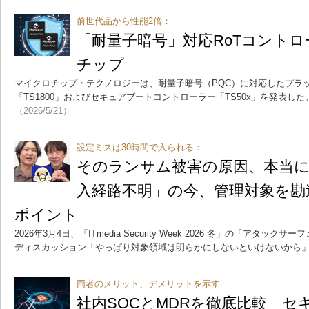
前世代品から性能2倍：
「耐量子暗号」対応RoTコント
チップ
マイクロチップ・テクノロジーは、耐量子暗号（PQC）に対応したプラッ
「TS1800」およびセキュアブートコントローラー「TS50x」を発表し
（2026/5/21）
設定ミスは30時間で入られる：
そのランサム被害の原因、本当に
入経路不明」の今、管理対象を勘
ポイント
2026年3月4日、「ITmedia Security Week 2026 冬」の「アタ
ディスカッション「やっぱり対象領域は明らかにしないといけないから
両者のメリット、デメリットを示す
社内SOCとMDRを徹底比較 セ