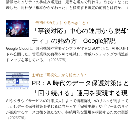
情報セキュリティの枠組み選定は「定番を選んで終わり」ではなくなった
表した。同社が「根本から変わった」と指摘する選定の前提とは何か。
（
「最初の6カ月」にやるべきこと：
「事後対応」中心の運用から脱却
ティ」の始め方 Google解説
Google Cloudは、政府機関や重要インフラを守るCISO向けに、AI
ドを公開した。管理業務の負荷をAIで軽減し、脅威ハンティングや構造
ドマップを示している。
（2026/7/8）
まずは「可視化」から始めよう：
PR：
AI時代のデータ保護対策
「回り続ける」運用を実現する現
AIやクラウドサービスの利用拡大によって情報漏えいのリスクが高まっ
しかしデータ保護対策を講じるに当たって「完璧主義」や「ツールのサ
が破綻するケースは後を絶たない。持続可能な運用を構築するための実
（2026/7/6）