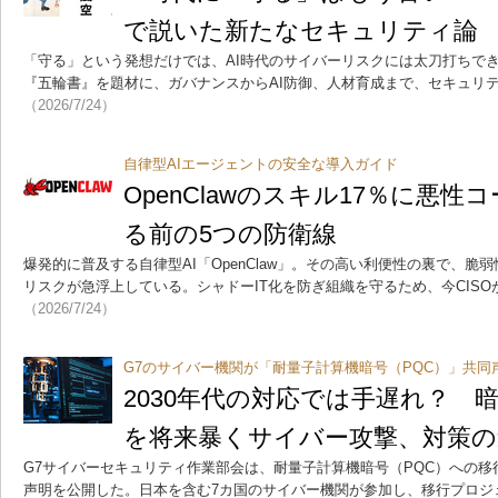
で説いた新たなセキュリティ論
「守る」という発想だけでは、AI時代のサイバーリスクには太刀打ちできない
『五輪書』を題材に、ガバナンスからAI防御、人材育成まで、セキュリ
（2026/7/24）
自律型AIエージェントの安全な導入ガイド
OpenClawのスキル17％に悪
る前の5つの防衛線
爆発的に普及する自律型AI「OpenClaw」。その高い利便性の裏で、
リスクが急浮上している。シャドーIT化を防ぎ組織を守るため、今CIS
（2026/7/24）
G7のサイバー機関が「耐量子計算機暗号（PQC）」共同
2030年代の対応では手遅れ？ 
を将来暴くサイバー攻撃、対策の
G7サイバーセキュリティ作業部会は、耐量子計算機暗号（PQC）への
声明を公開した。日本を含む7カ国のサイバー機関が参加し、移行プロジ