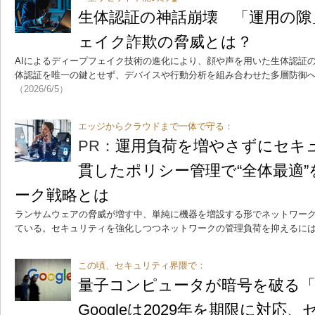
生体認証の神話崩壊 「運用の隙
ェイク詐欺の脅威とは？
AIによるディープフェイク技術の進化により、顔や声を用いた生体認証
体認証を唯一の鍵とせず、デバイスや行動分析を組み合わせた多層防御
（2026/6/5）
エッジからクラウドまで一体で守る：
PR：
運用負荷を増やさずにセキ
貫したポリシー管理で“全体最適
ーク戦略とは
ランサムウェアの脅威が増す中、単純に機器を増設する形でネットワー
ている。セキュリティを強化しつつネットワークの管理負荷を抑えるに
この頃、セキュリティ界隈で：
量子コンピュータが暗号を破る「
Googleは2029年を期限に対応