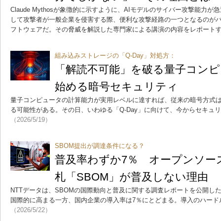
Claude Mythosが象徴的に示すように、AIモデルのサイバー攻撃能
して攻撃者が一般企業を侵害する際、便利な攻撃経路の一つとなるのが
フトウェアだ。その脅威を解説した専門家による講演の内容をレポート
組み込みストレージの「Q-Day」対処方：
「解読不可能」を破る量子コンピ
始める暗号セキュリティ
量子コンピュータの計算能力が実用レベルに達すれば、従来の暗号方式
る可能性がある。その日、いわゆる「Q-Day」に向けて、今からセキュ
（2026/5/19）
SBOM提出が調達条件になる？
普及率わずか7％ オープンソー
札「SBOM」が普及しない理由
NTTデータは、SBOMの国際動向と普及に関する調査レポートを公開し
国際的に高まる一方、国内企業の導入率は7％にとどまる。導入のハード
（2026/5/22）