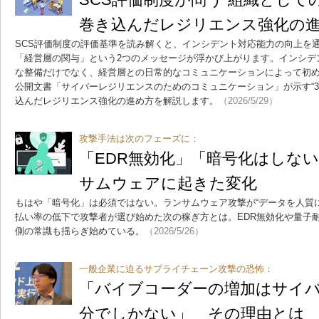
巻き込んだレジリエンス強化の
SCS評価制度の評価基準を読み解くと、インシデント対応能力の向上を
「経営層の関与」という2つのメッセージが浮かび上がります。インシデ
な整備だけでなく、経営層との日常的なコミュニケーションによって初め
公開文書「サイバーレジリエンスのためのコミュニケーション」が示す“3
込んだレジリエンス強化の進め方を解説します。
（2026/5/29）
攻撃手法は次のフェーズに：
「EDR無効化」「暗号化はしない
サムウェアに起きた変化
もはや「暗号化」は必須ではない。ランサムウェア攻撃が“データを人質
払い率の低下で攻撃者が選び始めた次の稼ぎ方とは。EDR無効化や量子
側の常識も揺らぎ始めている。
（2026/5/26）
一般企業に迫るサプライチェーン攻撃の恐怖：
「バイブコーダーの増加はサイ
分でしかない」 その理由とは