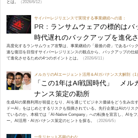
とは。
（2026/6/12）
サイバーレジリエンスで実現する事業継続への道：
PR：
ランサムウェアの標的はバ
時代遅れのバックアップを進化さ
高度化するランサムウェア攻撃は、事業継続の「最後の砦」であるバッ
速な復旧を目指すサイバーレジリエンスの観点から、バックアップの仕
て進化させるための4つのポイントとは。
（2026/6/11）
メルカリのAIエージェント活用＆AIガバナンス大解剖（1
「この1年はAI戦国時代」 メル
ナンス策定の勘所
生成AIの業務利用が前提となり、AIを通じてビジネス価値をどう生み出
ドーAI」をはじめとするリスクも指摘されている。先行企業はAIのリス
ているのか。本稿では「AI-Native Company」への転換を宣言し、A
ー。AI活用・AIガバナンス策定のヒントを探る。
（2026/6/5）
一生リセット不能のわな