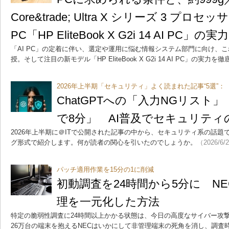
Core&trade; Ultra X シリーズ 3 プ
PC「HP EliteBook X G2i 14 AI PC」の実力
「AI PC」の定着に伴い、選定や運用に悩む情報システム部門に向け、
授。そして注目の新モデル「HP EliteBook X G2i 14 AI PC」の実力
2026年上半期「セキュリティ」よく読まれた記事“5選”：
ChatGPTへの「入力NGリスト」「
で8分」 AI普及でセキュリティの
2026年上半期に＠ITで公開された記事の中から、セキュリティ系の話題
グ形式で紹介します。何が読者の関心を引いたのでしょうか。
（2026/6/
パッチ適用作業を15分の1に削減
初動調査を24時間から5分に NE
理を一元化した方法
特定の脆弱性調査に24時間以上かかる状態は、今日の高度なサイバー攻
26万台の端末を抱えるNECはいかにして非管理端末の死角を消し、調査