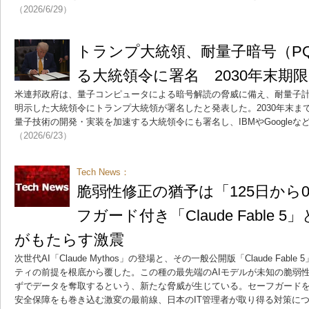
（2026/6/29）
トランプ大統領、耐量子暗号（P
る大統領令に署名 2030年末期限
米連邦政府は、量子コンピュータによる暗号解読の脅威に備え、耐量子計
明示した大統領令にトランプ大統領が署名したと発表した。2030年末ま
量子技術の開発・実装を加速する大統領令にも署名し、IBMやGoogle
（2026/6/23）
Tech News：
脆弱性修正の猶予は「125日から0
フガード付き「Claude Fable 5
がもたらす激震
次世代AI「Claude Mythos」の登場と、その一般公開版「Claude Fa
ティの前提を根底から覆した。この種の最先端のAIモデルが未知の脆弱
ずでデータを奪取するという、新たな脅威が生じている。セーフガード
安全保障をも巻き込む激変の最前線、日本のIT管理者が取り得る対策に