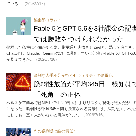
ている。
（2026/7/17）
編集部コラム：
Fable 5とGPT-5.6を3社課
では勝敗をつけられなかった
提示した条件に不備がある際、指示通り失敗させるAIと、黙って直すAI
ChatGPT、Claude、Geminiの3社に課金している記者がFable 5とGP
が見えてきた。
（2026/7/16）
深刻な人手不足が招くセキュリティの形骸化
脆弱性放置が平均345日 検知
「死角」の正体
ヘルスケア業界ではNIST CSF 2.0導入によりリスク可視化は進んだ
になった。脆弱性が平均345日間も放置される背景には、深刻な人手不
にしても、直す人がいないと意味がない。
（2026/7/16）
AIの誤判断は誰の責任？