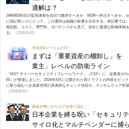
適解は？
24時間365日の監視体制を自社で維持すべきか、MDRへ外注すべきか
に悩む情シスにとって、この選択は組織の命運を左右する。本記事では
底比較。コスト、専門性、ガバナンスから見て、自社に最適な防御体制
る。
（2026/5/20）
半径300メートルのIT：
まずは「重要資産の棚卸し」を N
業主」レベルの防衛ライン
「NIST サイバーセキュリティフレームワーク」（CSF）に、従業員ゼ
50」が登場しました。2026年4月に公開された同ドラフトの内容をピッ
に取り組むべき資産管理の具体的なチェック項目や、ランサムウェア対
（2026/5/19）
課金が怖いからログを絞り込む：
日本企業を縛る呪い「セキュリ
サイロ化とマルチベンダーに捕