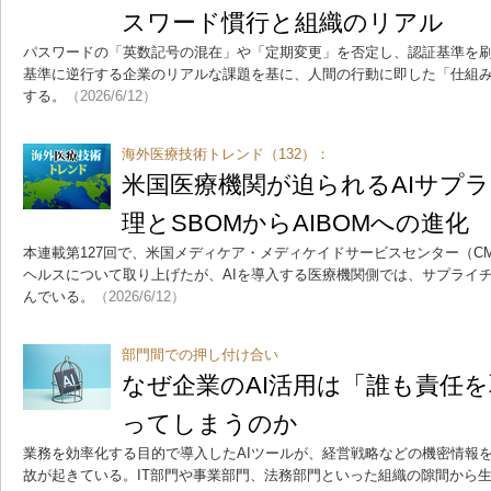
スワード慣行と組織のリアル
パスワードの「英数記号の混在」や「定期変更」を否定し、認証基準を刷
基準に逆行する企業のリアルな課題を基に、人間の行動に即した「仕組
する。
（2026/6/12）
海外医療技術トレンド（132）：
米国医療機関が迫られるAIサプ
理とSBOMからAIBOMへの進化
本連載第127回で、米国メディケア・メディケイドサービスセンター（CM
ヘルスについて取り上げたが、AIを導入する医療機関側では、サプライ
んでいる。
（2026/6/12）
部門間での押し付け合い
なぜ企業のAI活用は「誰も責任
ってしまうのか
業務を効率化する目的で導入したAIツールが、経営戦略などの機密情報
故が起きている。IT部門や事業部門、法務部門といった組織の隙間から生