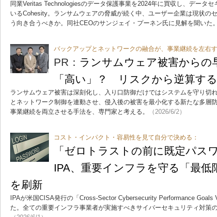
同業Veritas Technologiesのデータ保護事業を2024年に買収し、
いるCohesity。ランサムウェアの脅威が続く中、ユーザー企業は現状
う向き合うべきか。同社CEOのサンジェイ・プーネン氏に見解を聞いた
バックアップとネットワークの融合が、事業継続を左右
PR：
ランサムウェア被害からの
「高い」？ リスクから逆算する
ランサムウェア被害は深刻化し、入り口防御だけではシステムを守り切
とネットワーク制御を連動させ、侵入後の被害を最小化する新たな多層
事業継続を両立させる手法を、専門家と考える。
（2026/6/2）
コスト・インパクト・容易性を見て自分で決める：
「ゼロトラストの前に既定パス
IPA、重要インフラを守る「最
を刷新
IPAが米国CISA発行の「Cross-Sector Cybersecurity Performance G
た。全ての重要インフラ事業者が実施すべきサイバーセキュリティ対策