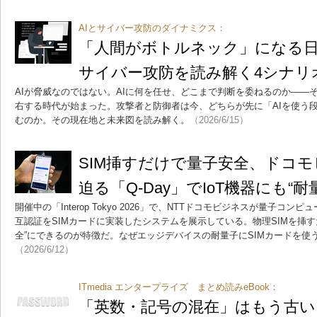
AIとサイバー攻防のダイナミクス：
「人間がボトルネック」になる日
サイバー攻防を読み解く4シナリ
AIが脅威なのではない。AIに何を任せ、どこまで判断を委ねるのか――
右する時代が始まった。攻撃者と防御者は今、どちらが先に「AIを使う段
むのか。その現在地と未来図を読み解く。
（2026/6/15）
SIM挿すだけで量子安全、ドコ
迫る「Q-Day」でIoT機器にも“
開催中の「Interop Tokyo 2026」で、NTTドコモビジネスが量子
互認証をSIMカードに実装したシステムを展示している。物理SIMを挿すだ
全”にできるのが特徴だ。なぜエッジデバイスの耐量子にSIMカードを使
（2026/6/12）
ITmedia エンタープライズ まとめ読みeBook：
「英数・記号の混在」はもう古い 