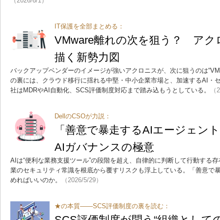
（2026/6/1）
IT保護を全部まとめる：
VMware離れの次を狙う？ アクロ
描く新勢力図
バックアップベンダーのイメージが強いアクロニスが、次に狙うのは“VMwa
の裏には、クラウド移行に揺れる中堅・中小企業市場と、加速するAI・
社はMDRやAI自動化、SCS評価制度対応まで踏み込もうとしている。
（2
DellのCSOが力説：
「善意で暴走するAIエージェ
AIガバナンスの極意
AIは“便利な業務支援ツール”の段階を超え、自律的に判断して行動する
業のセキュリティ常識を根底から覆すリスクも浮上している。「善意で暴
めればいいのか。
（2026/5/29）
★の本質――SCS評価制度の裏を読む：
SCS評価制度が問う“組織として