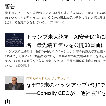
警告
量子コンピュータが現代のデジタル暗号を破る「Q-Day」に備え、米Goog
めていることを明らかにした。Q-Dayの到来は従来予測よりも大幅に早
に対しても対策を促している。
（2026/6/5）
トランプ米大統領、AI安全保障
名 最先端モデルを公開30日前
トランプ米大統領は、先進的AIのイノベーションと安全保障の促進に関
CISAによるサイバー防衛強化に加え、主要企業の最先端AIモデルを政
する。政府は全面的な監視を否定しており、民間の開発自由度を維持し
いる。
（2026/6/3）
自社もやられたらどうするか？：
なぜ“従来のバックアップだけ”
――Cohesity CEOが「他社
由