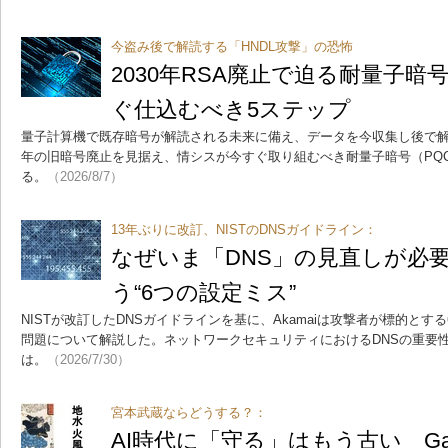
今盗み後で解読する「HNDL攻撃」の恐怖
2030年RSA廃止で迫る耐量子
ぐ仕込むべき5ステップ
量子計算機で既存暗号が解読される未来に備え、データを今収集し後で解読
年の旧暗号廃止を見据え、情シスが今すぐ取り組むべき耐量子暗号（PQ
る。
（2026/8/7）
13年ぶりに改訂、NISTのDNSガイドライン：
なぜいま「DNS」の見直しが必
う“6つの設定ミス”
NISTが改訂したDNSガイドラインを基に、Akamaiは攻撃者が標的とす
問題について解説した。ネットワークセキュリティにおけるDNSの重要
は。
（2026/7/30）
宮本武蔵ならどうする？：
AI時代に「守る」はもう古い Gar