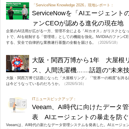
「ServiceNow Knowledge 2026」現地レポート：
ServiceNowを「AIエージェント
ァンCEOが認める進化の現在地
企業のAI活用が広がる一方、管理不全による「AIカオス」がリスクとなってい
トで、AIを統制する「管理塔」としての機能を強化。NVIDIAのファンC
する、安全で自律的な業務遂行基盤の全貌を届ける。
（2026/5/18）
大阪・関西万博から1年 大屋根
ス、人間洗濯機……話題の“未来
大阪・関西万博で話題になった「大屋根リング」「“世界一の精度”を誇
は今どうなっているのだろうか。
（2026/5/16）
ITニュースピックアップ：
Veeam、AI時代に向けたデータ
表 AIエージェントの暴走を防ぐ
Veeamは、AI時代の新たなデータ管理システムを発表した。AIエージ