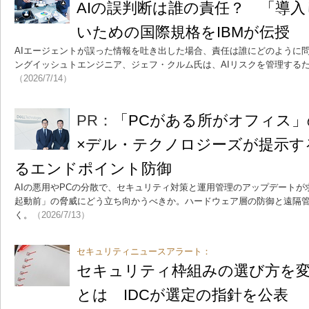
AIの誤判断は誰の責任？ 「導
いための国際規格をIBMが伝授
AIエージェントが誤った情報を吐き出した場合、責任は誰にどのように問
ングイッシュトエンジニア、ジェフ・クルム氏は、AIリスクを管理する
（2026/7/14）
PR：
「PCがある所がオフィス
×デル・テクノロジーズが提示する
るエンドポイント防御
AIの悪用やPCの分散で、セキュリティ対策と運用管理のアップデートが
起動前」の脅威にどう立ち向かうべきか。ハードウェア層の防御と遠隔管理
く。
（2026/7/13）
セキュリティニュースアラート：
セキュリティ枠組みの選び方を変
とは IDCが選定の指針を公表