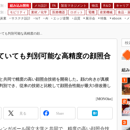
程別：
組み込み開発
メカ設計
製造マネジメント
物流
R＆D
キャリア
FA
業別：
モビリティ
素材／化学
医療機器
ロボット
電機
産業機械
食品・
炭素
サステナ設計
エッジ逆襲
品質
展示会
特集
メ
IoT
AI
ebook
伝承
組み込み開発
CEATEC
読者調査まとめ
編集後記
ても判別可能な高精度の顔...
JIMTOF
保全
メカ設計
つながるクルマ
組込み/エッジ コンピューティング
ス
 AI
製造マネジメント
5G
展＆IoT/5Gソリューション展
VR／AR
FA
ていても判別可能な高精度の顔照合
IIFES
モビリティ
フィールドサービス
国際ロボット展
素材／化学
FPGA
組み
ジャパンモビリティショー
組み込み画像技術
と共同で精度の高い顔照合技術を開発した。顔の向きが真横
TECHNO-FRONTIER
判別でき、従来の技術と比較して顔照合性能が最大5倍改善し
組み込みモデリング
人テク展
Windows Embedded
[
MONOist
]
スマート工場EXPO
車載ソフト開発
EdgeTech+
見る
Share
ISO26262
日本ものづくりワールド
無償設計ツール
AUTOMOTIVE WORLD
日、シンガポール国立大学と共同で、精度の高い顔照合技