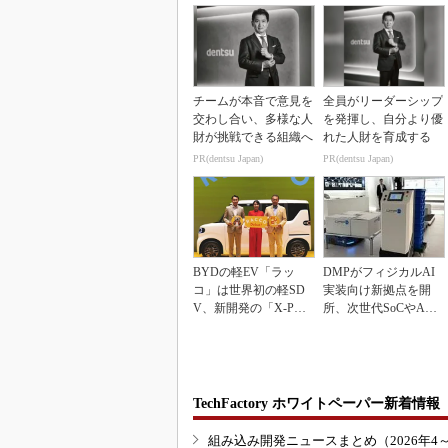
チームが本音で意見を
全員がリーダーシップ
交わし合い、多様な人
を発揮し、自分より優
財が挑戦できる組織へ
れた人財を育成する
PR(dentsu Japan)
PR(dentsu Japan)
BYDの軽EV「ラッ
DMPがフィジカルAI
コ」は世界初の軽SD
実装向け新拠点を開
V、新開発の「X-PAC
所、次世代SoCやAM
K」に電動システ...
Rデモを披露
TechFactory ホワイトペーパー新着情報
組み込み開発ニュースまとめ（2026年4