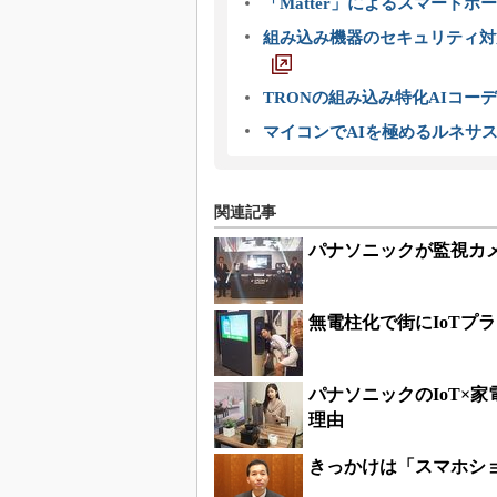
「Matter」によるスマートホー
組み込み機器のセキュリティ対
TRONの組み込み特化AIコー
マイコンでAIを極めるルネサ
関連記事
パナソニックが監視カメ
無電柱化で街にIoTプ
パナソニックのIoT×
理由
きっかけは「スマホショ