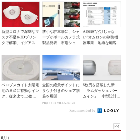
新型コロナで深刻なマ
狭小な駐車場に、シャ
AI関連“だけじゃな
スク不足を3Dプリン
ープがポールカメラ式
い”オムロンの制御機
タで解消、イグアスが
製品発表 市場シェア
器事業、地道な顧客基
3Dマスクを開発
10％目指す
盤強化が結実
ペロブスカイト太陽電
全国の絶景ポイントに
6枚刃を搭載した新
池の量産に有効なイン
サウナ付きのシェア別
「ラムダッシュ パー
ク、従来比で1.5倍の
荘を展開
ムイン」 小型設計と
性能向上
意匠性をさらに追求
PR(COCO VILLA on GOETHE)
Recommended by
PR
～6月）