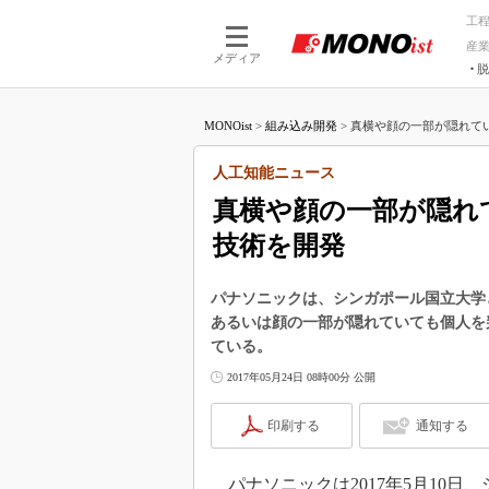
工
産
メディア
脱
つながる技術
AI×技術
MONOist
>
組み込み開発
>
真横や顔の一部が隠れてい
つながる工場
AI×設備
つながるサービ
Physical
人工知能ニュース
真横や顔の一部が隠れ
技術を開発
パナソニックは、シンガポール国立大学
あるいは顔の一部が隠れていても個人を
ている。
2017年05月24日 08時00分 公開
印刷する
通知する
パナソニックは2017年5月10