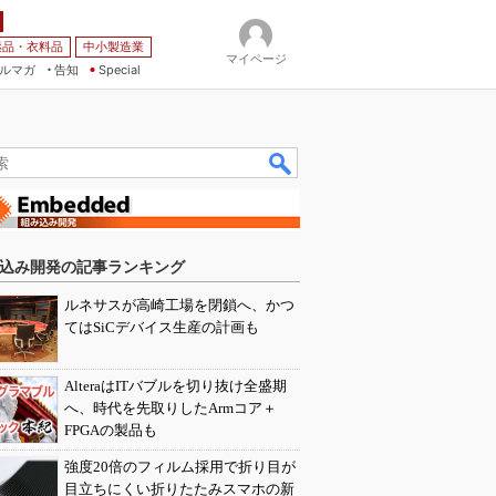
薬品・衣料品
中小製造業
マイページ
ルマガ
告知
Special
込み開発の記事ランキング
ルネサスが高崎工場を閉鎖へ、かつ
てはSiCデバイス生産の計画も
AlteraはITバブルを切り抜け全盛期
へ、時代を先取りしたArmコア＋
FPGAの製品も
強度20倍のフィルム採用で折り目が
目立ちにくい折りたたみスマホの新