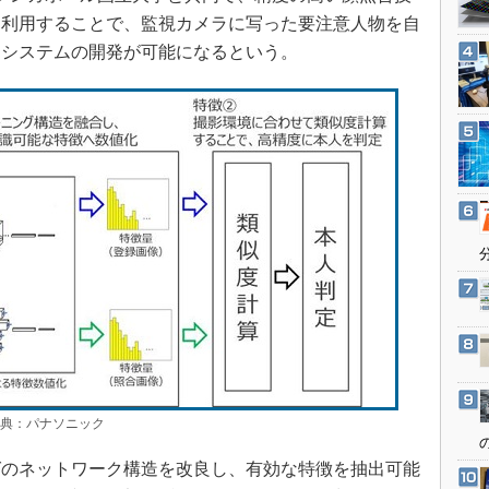
3Dプリンタ
産業オープンネット展
を利用することで、監視カメラに写った要注意人物を自
デジタルツインとCAE
なシステムの開発が可能になるという。
S＆OP
インダストリー4.0
イノベーション
製造業ビッグデータ
メイドインジャパン
植物工場
知財マネジメント
海外生産
グローバル設計・開発
制御セキュリティ
新型コロナへの対応
出典：パナソニック
のネットワーク構造を改良し、有効な特徴を抽出可能