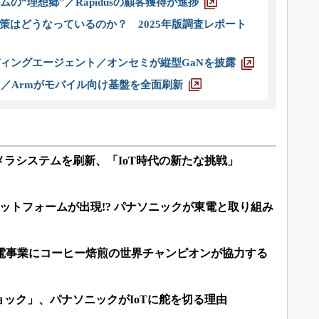
ムの“理想郷”／Rapidusの顧客獲得が進捗
策はどうなっているのか？ 2025年版調査レポート
ディングエージェント／オンセミが縦型GaNを披露
ス／Armがモバイル向け基盤を全面刷新
ラシステムを刷新、「IoT時代の新たな挑戦」
ラットフォームが出現!? パナソニックが東電と取り組み
家電事業にコーヒー焙煎の世界チャンピオンが協力する
ック」、パナソニックがIoTに舵を切る理由