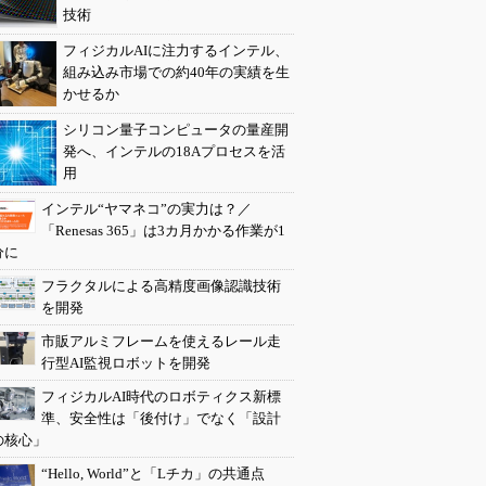
技術
フィジカルAIに注力するインテル、
組み込み市場での約40年の実績を生
かせるか
シリコン量子コンピュータの量産開
発へ、インテルの18Aプロセスを活
用
インテル“ヤマネコ”の実力は？／
「Renesas 365」は3カ月かかる作業が1
分に
フラクタルによる高精度画像認識技術
を開発
市販アルミフレームを使えるレール走
行型AI監視ロボットを開発
フィジカルAI時代のロボティクス新標
準、安全性は「後付け」でなく「設計
の核心」
“Hello, World”と「Lチカ」の共通点