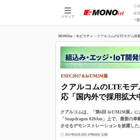
工
産
メディア
脱
つながる技術
AI×技術
MONOist
>
モビリティ
>
クアルコムのLTEモデム搭載プ
つながる工場
AI×設備
つながるサービ
Physical
ESEC2017＆IoT/M2M展
クアルコムのLTEモデ
応「国内外で採用拡大
クアルコムは、「第6回 IoT/M2M展
「Snapdragon 820Am」上で、最新の車載L
させるデモンストレーションを披露した
2017年05月18日 07時00分 公開