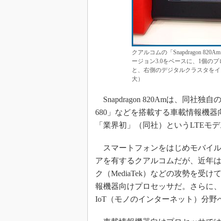
クアルコムの「Snapdragon 820A
ージョン3.0をベースに、1個
と、右側のデジタルクラスタをイ
大）
Snapdragon 820Amは、同社独自のC
680」などを搭載する車載情報機
「業界初」（同社）というLTEモ
スマートフォンをはじめモバイル機
アを有するクアルコムだが、近年はサムスン
ク（MediaTek）などの攻勢を受
報機器向けプロセッサだ。さらに、NXP
IoT（モノのインターネット）分