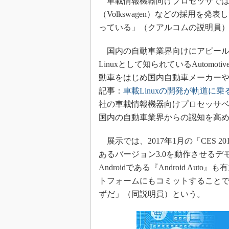
車載情報機器向けプロセッサでは、
（Volkswagen）などの採用
っている」（クアルコムの説明員
国内の自動車業界向けにアピール
Linuxとして知られているAutomoti
動車をはじめ国内自動車メーカーや
記事：
車載Linuxの開発が軌道に
社の車載情報機器向けプロセッサベ
国内の自動車業界からの認知を高
展示では、2017年1月の「CES 201
あるバージョン3.0を動作させる
Androidである『Android Aut
トフォームにもコミットすること
ずだ」（同説明員）という。