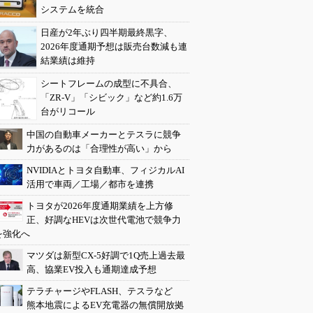
システムを統合
日産が2年ぶり四半期最終黒字、
2026年度通期予想は販売台数減も連
結業績は維持
シートフレームの成型に不具合、
「ZR-V」「シビック」など約1.6万
台がリコール
中国の自動車メーカーとテスラに競争
力があるのは「合理性が高い」から
NVIDIAとトヨタ自動車、フィジカルAI
活用で車両／工場／都市を連携
トヨタが2026年度通期業績を上方修
正、好調なHEVは次世代電池で競争力
を強化へ
マツダは新型CX-5好調で1Q売上過去最
高、協業EV投入も通期達成予想
テラチャージやFLASH、テスラなど
熊本地震によるEV充電器の無償開放拠