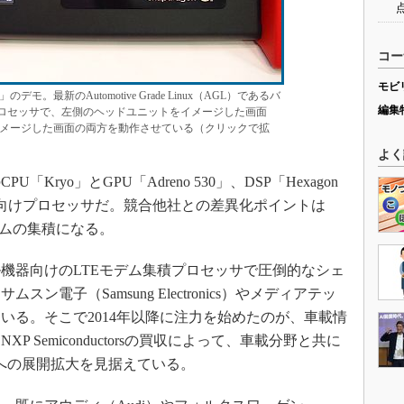
コー
モビ
m」のデモ。最新のAutomotive Grade Linux（AGL）であるバ
編集
のプロセッサで、左側のヘッドユニットをイメージした画面
メージした画面の両方を動作させている（クリックで拡
よく
PU「Kryo」とGPU「Adreno 530」、DSP「Hexagon
器向けプロセッサだ。競合他社との差異化ポイントは
デムの集積になる。
器向けのLTEモデム集積プロセッサで圧倒的なシェ
電子（Samsung Electronics）やメディアテッ
けている。そこで2014年以降に注力を始めたのが、車載情
 Semiconductorsの買収によって、車載分野と共に
野への展開拡大を見据えている。