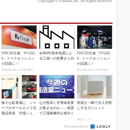
Copyright © ITmedia, Inc. All Rights Reserved.
FINCHI主催「IVS202
令和8年熊本地震によ
FINCHI主催「IVS202
6」トークセッション
る工場への影響まとめ
6」トークセッション
が話題に！
が話題に！
PR(FINCHI on GOETHE)
PR(FINCHI on GOETHE)
狭小な駐車場に、シャ
なぜ熊本に半導体産業
部屋を一瞬で没入空間
ープがポールカメラ式
が集まるのか――地震
にするガジェット
製品発表 市場シェア
で工場稼働停止相次ぐ
10％目指す
PR(デノン)
Recommended by