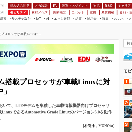
程別：
組み込み開発
メカ設計
製造マネジメント
物流
R＆D
キャリア
FA
業別：
モビリティ
素材／化学
医療機器
ロボット
電機
産業機械
食品・
炭素
サステナ設計
エッジ逆襲
品質
展示会
特集
メ
IoT
AI
ebook
伝承
組み込み開発
CEATEC
読者調査まとめ
編集後記
ロセッサが車載Linuxに...
JIMTOF
保全
メカ設計
つながるクルマ
組込み/エッジ コンピューティング
ス
 AI
製造マネジメント
5G
展＆IoT/5Gソリューション展
VR／AR
FA
IIFES
モビリティ
フィールドサービス
国際ロボット展
素材／化学
FPGA
モビ
ジャパンモビリティショー
組み込み画像技術
ム搭載プロセッサが車載Linuxに対
TECHNO-FRONTIER
組み込みモデリング
中」
人テク展
Windows Embedded
スマート工場EXPO
」において、LTEモデムを集積した車載情報機器向けプロセッサ
車載ソフト開発
EdgeTech+
inuxであるAutomotive Grade Linuxのバージョン3.0を動作
ISO26262
。
日本ものづくりワールド
無償設計ツール
[
朴尚洙
，
MONOist
]
AUTOMOTIVE WORLD