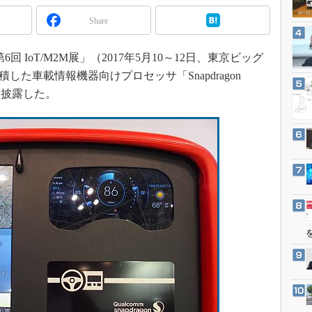
3Dプリンタ
産業オープンネット展
Share
デジタルツインとCAE
S＆OP
回 IoT/M2M展」（2017年5月10～12日、東京ビッグ
インダストリー4.0
した車載情報機器向けプロセッサ「Snapdragon
イノベーション
を披露した。
製造業ビッグデータ
メイドインジャパン
植物工場
知財マネジメント
海外生産
グローバル設計・開発
制御セキュリティ
新型コロナへの対応