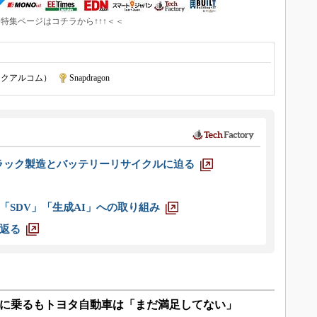
↑特集ページはコチラから↑↑↑＜＜
（クアルコム）
|
Snapdragon
ラック製造とバッテリーリサイクルに迫る
「SDV」「生成AI」への取り組み
返る
軌道に乗るもトヨタ自動車は「まだ満足してない」