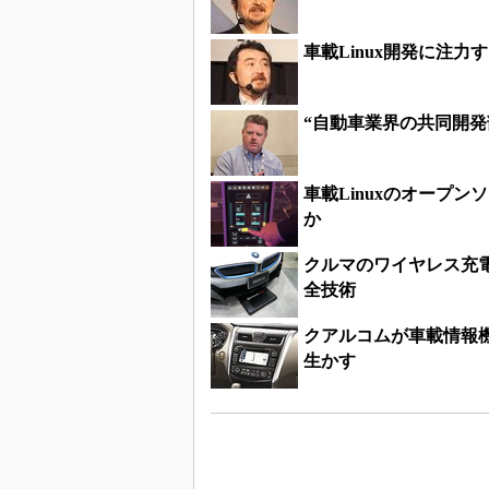
車載Linux開発に注
“自動車業界の共同開発
車載Linuxのオープ
か
クルマのワイヤレス充
全技術
クアルコムが車載情報
生かす