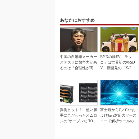
あなたにおすすめ
中国の自動車メーカー
BYDの軽EV「ラッ
とテスラに競争力があ
コ」は世界初の軽SD
るのは「合理性が高
V、新開発の「X-PAC
い」から
K」に電動システ...
異例ヒット？ 使い勝
富士通からC／C++お
手にこだわったオムロ
よびJava対応のソース
ンの“オープンな”IO-L
コード解析ツールの資
inkマスター
産を取得