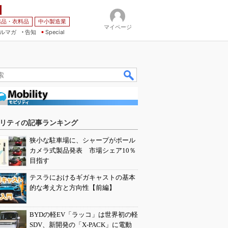
薬品・衣料品
中小製造業
マイページ
ルマガ
告知
Special
リティの記事ランキング
狭小な駐車場に、シャープがポール
カメラ式製品発表 市場シェア10％
目指す
テスラにおけるギガキャストの基本
的な考え方と方向性【前編】
BYDの軽EV「ラッコ」は世界初の軽
SDV、新開発の「X-PACK」に電動