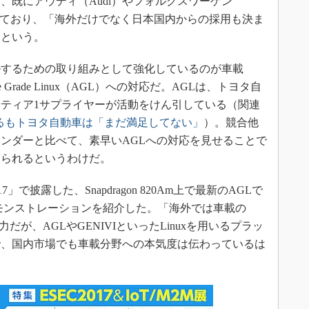
既にアウディ（Audi）やフォルクスワーゲン
を発表しており、「海外だけでなく日本国内からの採用も決ま
）という。
するための取り組みとして強化しているのが車載
ve Grade Linux（AGL）への対応だ。AGLは、トヨタ自
ティア1サプライヤーが活動をけん引している（関連
乗るもトヨタ自動車は「まだ満足してない」
）。競合他
ンダーと比べて、素早いAGLへの対応を見せることで
められるというわけだ。
7」で披露した、Snapdragon 820Am上で最新のAGLで
デモンストレーションを紹介した。「海外では車載の
o』も有力だが、AGLやGENIVIといったLinuxを用いるプラッ
で、国内市場でも車載分野への本気度は伝わっているは