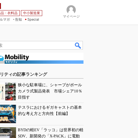
薬品・衣料品
中小製造業
マイページ
ルマガ
告知
Special
リティの記事ランキング
狭小な駐車場に、シャープがポール
カメラ式製品発表 市場シェア10％
目指す
テスラにおけるギガキャストの基本
的な考え方と方向性【前編】
BYDの軽EV「ラッコ」は世界初の軽
SDV、新開発の「X-PACK」に電動