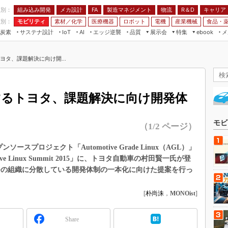
程別：
組み込み開発
メカ設計
製造マネジメント
物流
R＆D
キャリア
FA
業別：
モビリティ
素材／化学
医療機器
ロボット
電機
産業機械
食品・
炭素
サステナ設計
エッジ逆襲
品質
展示会
特集
メ
IoT
AI
ebook
伝承
組み込み開発
CEATEC
読者調査まとめ
編集後記
トヨタ、課題解決に向け開...
JIMTOF
保全
メカ設計
つながるクルマ
組込み/エッジ コンピューティング
ス
 AI
製造マネジメント
5G
展＆IoT/5Gソリューション展
VR／AR
FA
力するトヨタ、課題解決に向け開発体
IIFES
モビリティ
フィールドサービス
国際ロボット展
素材／化学
FPGA
モビ
（1/2 ページ）
ジャパンモビリティショー
組み込み画像技術
TECHNO-FRONTIER
ースプロジェクト「Automotive Grade Linux（AGL）」
組み込みモデリング
e Linux Summit 2015」に、トヨタ自動車の村田賢一氏が登
人テク展
Windows Embedded
Iという3つの組織に分散している開発体制の一本化に向けた提案を行っ
スマート工場EXPO
車載ソフト開発
EdgeTech+
[
朴尚洙
，
MONOist
]
ISO26262
日本ものづくりワールド
無償設計ツール
Share
AUTOMOTIVE WORLD