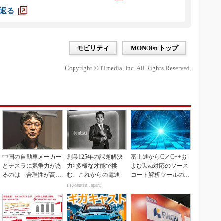
返る
モビリティ
MONOist トップ
Copyright © ITmedia, Inc. All Rights Reserved.
中国の自動車メーカー
創業125年の課題解決
富士通からC／C++お
とテスラに競争力があ
力×多様な才能で挑
よびJava対応のソース
るのは「合理性が高
む、これからの電通
コード解析ツールの資
い」から
産を取得
PR(dentsu Japan)