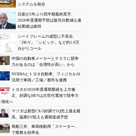
システムを統合
日産が2年ぶり四半期最終黒字、
2026年度通期予想は販売台数減も連
結業績は維持
シートフレームの成型に不具合、
「ZR-V」「シビック」など約1.6万
台がリコール
中国の自動車メーカーとテスラに競争
力があるのは「合理性が高い」から
NVIDIAとトヨタ自動車、フィジカルAI
活用で車両／工場／都市を連携
トヨタが2026年度通期業績を上方修
正、好調なHEVは次世代電池で競争力
を強化へ
マツダは新型CX-5好調で1Q売上過去最
高、協業EV投入も通期達成予想
商船三井、車両移動用「スケーター」
で業務を効率化