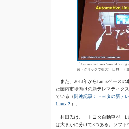
「Automotive Linux Summ
露（クリックで拡大） 出典：ト
また、2013年からLinuxベース
た国内市場向けの新テレマティクスプラ
ている（
関連記事：トヨタの新テレマ
Linux？
）。
村田氏は、「トヨタ自動車が、Li
は大まかに分けて3つある。ソフト