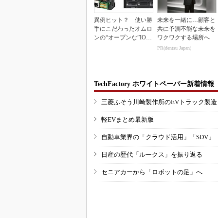
異例ヒット？ 使い勝
未来を一緒に…顧客と
手にこだわったオムロ
共に予測不能な未来を
ンの“オープンな”IO-L
ワクワクする場所へ
inkマスター
PR(dentsu Japan)
TechFactory ホワイトペーパー新着情報
三菱ふそう川崎製作所のEVトラック製
軽EVまとめ最新版
自動車業界の「クラウド活用」「SDV」
日産の歴代「ルークス」を振り返る
セニアカーから「ロボットの足」へ