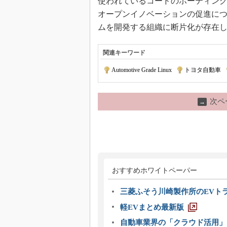
使われているコードのポーティン
オープンイノベーションの促進につい
ムを開発する組織に断片化が存在
関連キーワード
Automotive Grade Linux
|
トヨタ自動車
|
次ペ
→
おすすめホワイトペーパー
三菱ふそう川崎製作所のEVト
軽EVまとめ最新版
自動車業界の「クラウド活用」