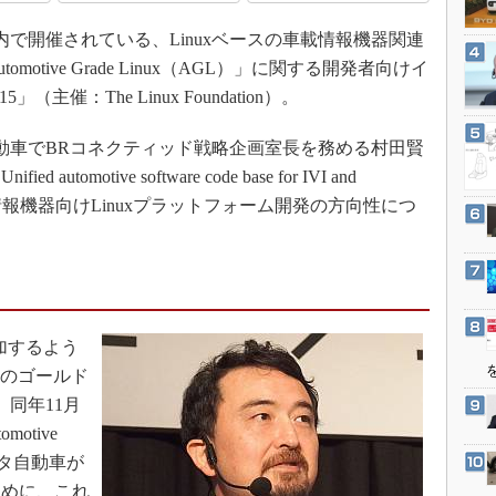
3Dプリンタ
産業オープンネット展
都内で開催されている、Linuxベースの車載情報機器関連
デジタルツインとCAE
tive Grade Linux（AGL）」に関する開発者向けイ
S＆OP
2015」（主催：The Linux Foundation）。
インダストリー4.0
イノベーション
動車でBRコネクティッド戦略企画室長を務める村田賢
motive software code base for IVI and
製造業ビッグデータ
後の車載情報機器向けLinuxプラットフォーム開発の方向性につ
メイドインジャパン
植物工場
知財マネジメント
海外生産
加するよう
グローバル設計・開発
ionのゴールド
制御セキュリティ
。同年11月
新型コロナへの対応
otive
トヨタ自動車が
ために、これ