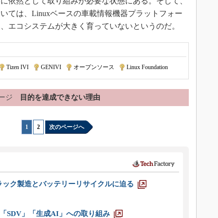
グに依然として取り組みが必要な状態にある。そして、
ては、Linuxベースの車載情報機器プラットフォー
し、エコシステムが大きく育っていないというのだ。
Tizen IVI
|
GENIVI
|
オープンソース
|
Linux Foundation
ージ
目的を達成できない理由
1
|
2
次のページへ
ラック製造とバッテリーリサイクルに迫る
「SDV」「生成AI」への取り組み