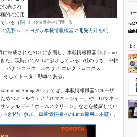
xに代表され
コー
積極的に活用
っている（
関
トヨタ自動車の村田賢一氏
モビ
ース活用へ、トヨタが車載情報機器の開発方針を転
編集
よく
月に結成されたAGLに参画し、車載情報機器向けLinux
きた。現時点でAGLに参加している55社のうち、中軸
tel、パナソニック、ルネサス エレクトロニクス、
nd Rover、そしてトヨタ自動車である。
nux Summit Spring 2013」では、車載情報機器のユーザ
ためのミドルウェア「UIマネージャー」や、UIマネー
るサンプルデモ「ホームスクリーン」などを披露してい
IVI」の開発に参加、車載情報機器のLinux採用に本腰
）。