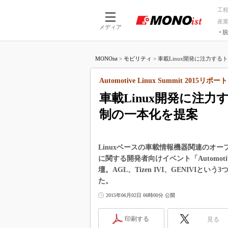
工
産
メディア
脱
つながる技術
AI×技術
MONOist
>
モビリティ
>
車載Linux開発に注力する
つながる工場
AI×設備
つながるサービ
Physical
Automotive Linux Summit 2015リポート
車載Linux開発に注
制の一本化を提案
Linuxベースの車載情報機器関連のオープンソ
に関する開発者向けイベント「Automotiv
壇。AGL、Tizen IVI、GENIV
た。
2015年06月02日 06時00分 公開
印刷する
見る