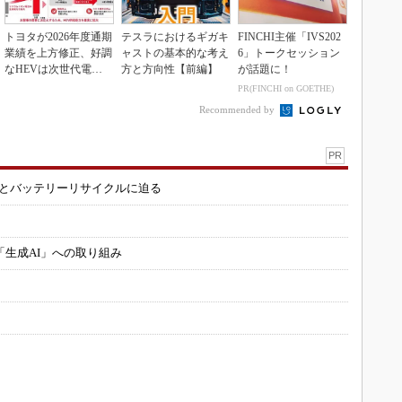
トヨタが2026年度通期
テスラにおけるギガキ
FINCHI主催「IVS202
業績を上方修正、好調
ャストの基本的な考え
6」トークセッション
なHEVは次世代電池
方と方向性【前編】
が話題に！
で競争力を強化へ
PR(FINCHI on GOETHE)
Recommended by
PR
造とバッテリーリサイクルに迫る
「生成AI」への取り組み