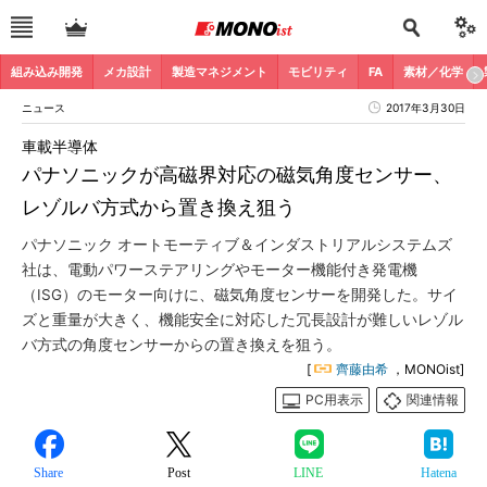
組み込み開発
メカ設計
製造マネジメント
モビリティ
FA
素材／化学
ニュース
2017年3月30日
車載半導体
パナソニックが高磁界対応の磁気角度センサー、
レゾルバ方式から置き換え狙う
パナソニック オートモーティブ＆インダストリアルシステムズ
社は、電動パワーステアリングやモーター機能付き発電機
（ISG）のモーター向けに、磁気角度センサーを開発した。サイ
ズと重量が大きく、機能安全に対応した冗長設計が難しいレゾル
バ方式の角度センサーからの置き換えを狙う。
[
齊藤由希
，MONOist]
PC用表示
関連情報
Share
Post
LINE
Hatena