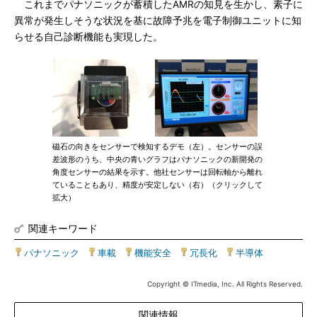
これまでパナソニックが蓄積したAMRの知見を生かし、素子に
異常が発生しそうな状況を基に故障予兆を電子制御ユニットに知
らせる自己診断機能も実現した。
磁石の向きをセンサーで検知するデモ（左）。センサーの誤
差波形のうち、中央の青いグラフはパナソニックの新開発の
角度センサーの結果を示す。他社センサーは回転軸から離れ
ていることもあり、精度が安定しない（右）（クリックして
拡大）
関連キーワード
パナソニック
|
車載
|
機能安全
|
冗長化
|
半導体
Copyright © ITmedia, Inc. All Rights Reserved.
関連情報