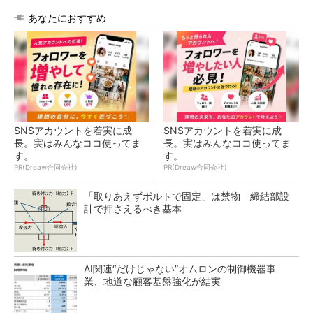
あなたにおすすめ
SNSアカウントを着実に成
SNSアカウントを着実に成
長。実はみんなココ使ってま
長。実はみんなココ使ってま
す。
す。
PR(Dreaw合同会社)
PR(Dreaw合同会社)
「取りあえずボルトで固定」は禁物 締結部設
計で押さえるべき基本
AI関連“だけじゃない”オムロンの制御機器事
業、地道な顧客基盤強化が結実