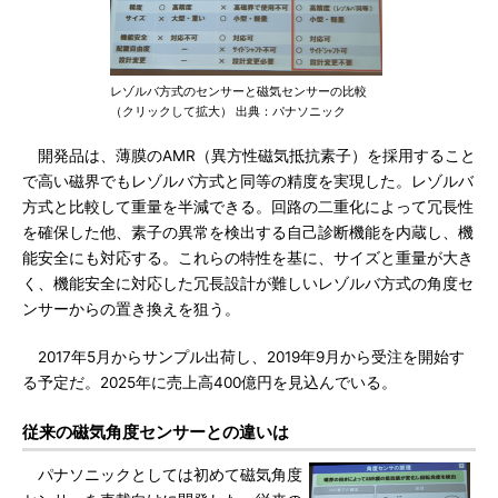
レゾルバ方式のセンサーと磁気センサーの比較
（クリックして拡大） 出典：パナソニック
開発品は、薄膜のAMR（異方性磁気抵抗素子）を採用すること
で高い磁界でもレゾルバ方式と同等の精度を実現した。レゾルバ
方式と比較して重量を半減できる。回路の二重化によって冗長性
を確保した他、素子の異常を検出する自己診断機能を内蔵し、機
能安全にも対応する。これらの特性を基に、サイズと重量が大き
く、機能安全に対応した冗長設計が難しいレゾルバ方式の角度セ
ンサーからの置き換えを狙う。
2017年5月からサンプル出荷し、2019年9月から受注を開始す
る予定だ。2025年に売上高400億円を見込んでいる。
従来の磁気角度センサーとの違いは
パナソニックとしては初めて磁気角度