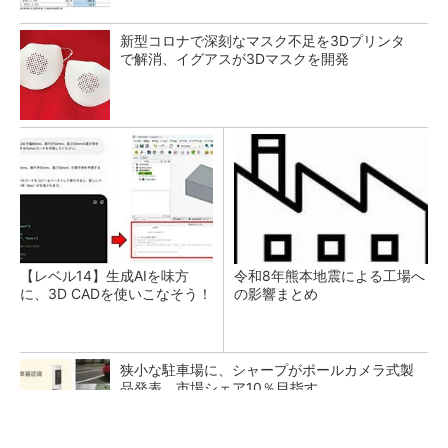
新型コロナで深刻なマスク不足を3Dプリンタ
で解消、イグアスが3Dマスクを開発
【レベル14】生成AIを味方
令和8年熊本地震による工場へ
に、3D CADを使いこなそう！
の影響まとめ
狭小な駐車場に、シャープがポールカメラ式製
品発表 市場シェア10％目指す