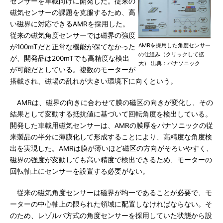
センサーを車載向けに開発した。従来の
磁気センサーの課題を克服するため、高
い磁界に対応できるAMRを採用した。
従来の磁気角度センサーでは磁界の強度
AMRを採用した角度センサー
が100mTだと正常な機能が保てなかった
の仕組み（クリックして拡
が、開発品は200mTでも高精度な検出
大） 出典：パナソニック
が可能だとしている。複数のモーターが
搭載され、磁場の乱れが大きい環境下に向くという。
AMRは、磁界の向きに合わせて膜の磁区の向きが変化し、その
結果として変動する抵抗値に基づいて回転角度を検出している。
開発した車載用磁気センサーは、AMRの膜厚をパナソニックの従
来製品の半分に薄膜化して形成することにより、高精度な角度検
出を実現した。AMRは膜が薄いほど磁区の方向がそろいやすく、
磁界の強度が変動しても高い精度で検出できるため、モーターの
回転軸上にセンサーを設置する必要がない。
従来の磁気角度センサーは磁界が均一であることが必要で、モ
ーターの中心軸上の限られた領域に配置しなければならない。そ
のため、レゾルバ方式の角度センサーを採用していた状態から設