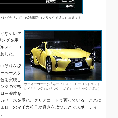
トレイヤリング」の5層構造（クリックで拡大） 出典：ト
となるレク
リングを用
プルスイエロ
用意した。
中塗りを採
ローべースを
発色を実現し
ボディーカラーが「ネープルスイエローコントラスト
リングの特徴
レイヤリング」の「レクサスLC」（クリックで拡大）
エロー濃度を
イカベースを重ね、クリアコートで覆っている。これに
イエローのマイカ粒子が輝きを放つことでスポーティー
う。