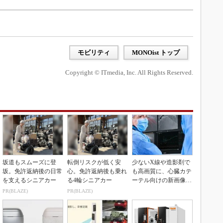
）
モビリティ
MONOist トップ
Copyright © ITmedia, Inc. All Rights Reserved.
坂道もスムーズに登
転倒リスクが低く安
少ないX線や造影剤で
坂。免許返納後の日常
心。免許返納後も乗れ
も高画質に、心臓カテ
を支えるシニアカー
る4輪シニアカー
ーテル向けの新画像技
術
PR(BLAZE)
PR(BLAZE)