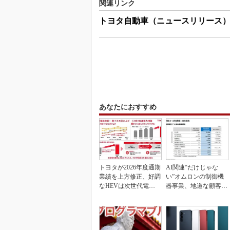
関連リンク
トヨタ自動車（ニュースリリース
あなたにおすすめ
トヨタが2026年度通期
AI関連“だけじゃな
業績を上方修正、好調
い”オムロンの制御機
なHEVは次世代電池
器事業、地道な顧客基
で競争力を強化へ
盤強化が結実