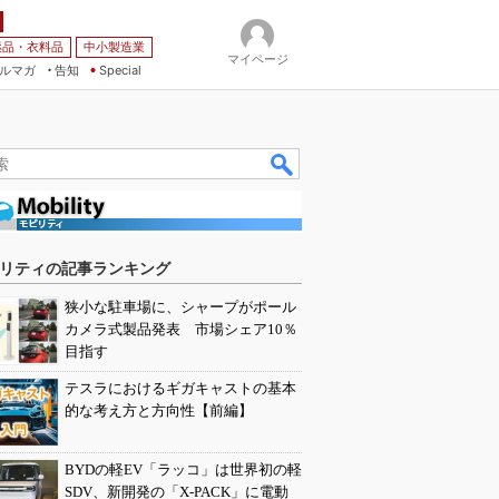
薬品・衣料品
中小製造業
マイページ
ルマガ
告知
Special
リティの記事ランキング
狭小な駐車場に、シャープがポール
カメラ式製品発表 市場シェア10％
目指す
テスラにおけるギガキャストの基本
的な考え方と方向性【前編】
BYDの軽EV「ラッコ」は世界初の軽
SDV、新開発の「X-PACK」に電動