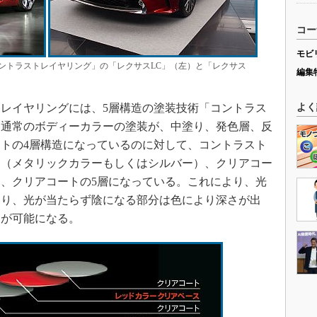
コー
モビ
ントラストレイヤリング」の「レクサスLC」（左）と「レクサス
編集
レイヤリングには、5層構造の塗装技術「コントラス
よく
。通常のボディーカラーの塗装が、中塗り、発色層、反
トの4層構造になっているのに対して、コントラスト
層（メタリックカラーもしくはシルバー）、クリアコー
、クリアコートの5層になっている。これにより、光
なり、光が当たらず陰になる部分は色により深さが出
とが可能になる。