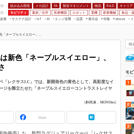
程別：
組み込み開発
メカ設計
製造マネジメント
物流
R＆D
キャリア
FA
業別：
モビリティ
素材／化学
医療機器
ロボット
電機
産業機械
食品・
炭素
サステナ設計
エッジ逆襲
品質
展示会
特集
メ
IoT
AI
ebook
伝承
組み込み開発
CEATEC
読者調査まとめ
編集後記
「ネープルスイエロー」...
JIMTOF
保全
メカ設計
つながるクルマ
組込み/エッジ コンピューティング
ス
 AI
製造マネジメント
5G
展＆IoT/5Gソリューション展
VR／AR
FA
色は新色「ネープルスイエロー」、
IIFES
モビリティ
フィールドサービス
さ
国際ロボット展
素材／化学
FPGA
モビ
ジャパンモビリティショー
組み込み画像技術
ペ「レクサスLC」では、新開発色の黄色として、高彩度なイ
TECHNO-FRONTIER
ージを際立たせた「ネープルスイエローコントラストレイヤ
組み込みモデリング
人テク展
Windows Embedded
[
朴尚洙
，
MONOist
]
スマート工場EXPO
車載ソフト開発
EdgeTech+
Share
ISO26262
日本ものづくりワールド
無償設計ツール
AUTOMOTIVE WORLD
日に国内発売した、新型ラグジュアリークーペ「レクサス