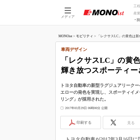
工
産
メディア
脱
つながる技術
AI×技術
MONOist
>
モビリティ
>
「レクサスLC」の黄色は新色
つながる工場
AI×設備
つながるサービ
Physical
車両デザイン
「レクサスLC」の黄
輝き放つスポーティー
トヨタ自動車の新型ラグジュアリークー
エローの発色を実現し、スポーティイメ
リング」が採用された。
2017年03月29日 06時00分 公開
印刷する
見る
トヨタ自動車が2017年3月16