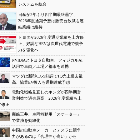
システムを統合
日産が2年ぶり四半期最終黒字、
2026年度通期予想は販売台数減も連
結業績は維持
トヨタが2026年度通期業績を上方修
正、好調なHEVは次世代電池で競争
力を強化へ
NVIDIAとトヨタ自動車、フィジカルAI
活用で車両／工場／都市を連携
マツダは新型CX-5好調で1Q売上過去最
高、協業EV投入も通期達成予想
電動化戦略見直しのホンダが四半期営
業利益で過去最高、2026年度業績も上
方修正
商船三井、車両移動用「スケーター」
で業務を効率化
中国の自動車メーカーとテスラに競争
力があるのは「合理性が高い」から