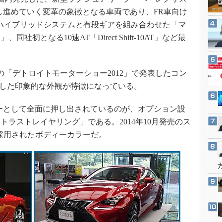
3Dプリンタ
産業オープンネット展
し進めていく変革の象徴となる車両であり、FR車向け
デジタルツインとCAE
、ハイブリッドシステムと有段ギアを組み合わせた「マ
S＆OP
初となる10速AT「Direct Shift-10AT」など最
インダストリー4.0
イノベーション
の「デトロイトモーターショー2012」で発表したコン
製造業ビッグデータ
フにした印象的な外観が特徴になっている。
メイドインジャパン
ーとして全面に押し出されているのが、オプション設
植物工場
ラストレイヤリング」である。2014年10月発売のス
知財マネジメント
採用されたボディーカラーだ。
海外生産
グローバル設計・開発
制御セキュリティ
新型コロナへの対応