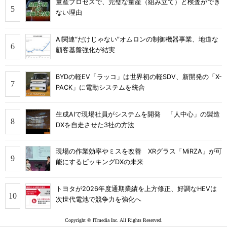
量産プロセスで、完璧な量産（組み立て）と検査ができ
ない理由
AI関連“だけじゃない”オムロンの制御機器事業、地道な
顧客基盤強化が結実
BYDの軽EV「ラッコ」は世界初の軽SDV、新開発の「X-
PACK」に電動システムを統合
生成AIで現場社員がシステムを開発 「人中心」の製造
DXを自走させた3社の方法
現場の作業効率やミスを改善 XRグラス「MiRZA」が可
能にするピッキングDXの未来
トヨタが2026年度通期業績を上方修正、好調なHEVは
次世代電池で競争力を強化へ
Copyright © ITmedia Inc. All Rights Reserved.