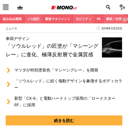
組み込み開発
メカ設計
製造マネジメント
モビリティ
FA
素材／化学
ニュース
2016年3月23日
車両デザイン
「ソウルレッド」の匠塗が「マシーング
レー」に進化、極薄反射層で金属質感
マツダが特別塗装色「マシーングレー」を開発
「ソウルレッド」に続く魂動デザインを象徴するボディカラ
ー
新型「CX-9」と電動ハードトップ採用の「ロードスター
RF」に採用
続きを読む