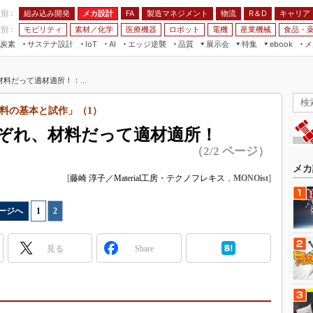
程別：
組み込み開発
メカ設計
製造マネジメント
物流
R＆D
キャリア
FA
業別：
モビリティ
素材／化学
医療機器
ロボット
電機
産業機械
食品・
炭素
サステナ設計
エッジ逆襲
品質
展示会
特集
メ
IoT
AI
ebook
伝承
組み込み開発
CEATEC
読者調査まとめ
編集後記
料だって適材適所！：...
JIMTOF
保全
メカ設計
つながるクルマ
組込み/エッジ コンピューティング
ス
 AI
製造マネジメント
5G
料の基本と試作」（1）
展＆IoT/5Gソリューション展
VR／AR
FA
ぞれ、材料だって適材適所！
IIFES
モビリティ
フィールドサービス
（2/2 ページ）
国際ロボット展
素材／化学
FPGA
メカ
ジャパンモビリティショー
[
藤崎 淳子／Material工房・テクノフレキス
，
MONOist
]
組み込み画像技術
TECHNO-FRONTIER
組み込みモデリング
ージへ
1
|
2
人テク展
Windows Embedded
スマート工場EXPO
見る
Share
車載ソフト開発
EdgeTech+
ISO26262
日本ものづくりワールド
無償設計ツール
AUTOMOTIVE WORLD