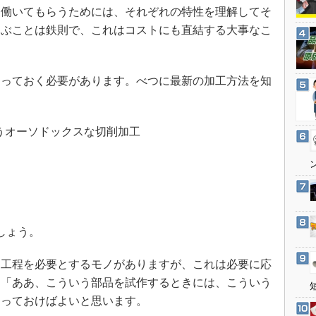
3Dプリンタ
働いてもらうためには、それぞれの特性を理解してそ
産業オープンネット展
デジタルツインとCAE
選ぶことは鉄則で、これはコストにも直結する大事なこ
S＆OP
インダストリー4.0
っておく必要があります。べつに最新の加工方法を知
イノベーション
製造業ビッグデータ
うオーソドックスな切削加工
メイドインジャパン
植物工場
知財マネジメント
海外生産
グローバル設計・開発
しょう。
制御セキュリティ
工程を必要とするモノがありますが、これは必要に応
新型コロナへの対応
は「ああ、こういう部品を試作するときには、こういう
知っておけばよいと思います。