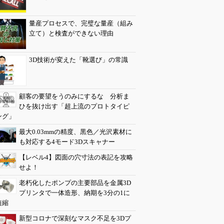
量産プロセスで、完璧な量産（組み
立て）と検査ができない理由
3D技術が変えた「靴選び」の常識
顧客の要望をうのみにするな 分析ま
ひを抜け出す「超上流のプロトタイピ
ング」
最大0.03mmの精度、黒色／光沢素材に
も対応する4モード3Dスキャナー
【レベル4】図面の穴寸法の表記を攻略
せよ！
老朽化したポンプの主要部品を金属3D
プリンタで一体造形、納期を3分の1に
短縮
新型コロナで深刻なマスク不足を3Dプ