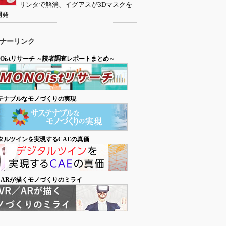
リンタで解消、イグアスが3Dマスクを
開発
ナーリンク
NOistリサーチ ～読者調査レポートまとめ～
テナブルなモノづくりの実現
タルツインを実現するCAEの真価
／ARが描くモノづくりのミライ