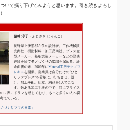
ついて掘り下げてみようと思います。引き続きよろし
く）
藤崎 淳子
（ふじさき じゅんこ）
長野県上伊那郡在住の設計者。工作機械販
売商社、樹脂材料・加工品商社、プレス金
型メーカー、基板実装メーカーなどの勤務
経験を経てモノづくりの知識を深める。紆
余曲折の末、2006年に
Material工房テクノフ
レキス
を開業。従業員は自分だけの“ひと
りファブレス”を看板に、打ち合せ、設
計、加工手配、組立、納品を1人でこな
す。数ある加工手段の中で、特にフライス
の世界にドラマを感じており、もっと多くの人へ切
考えている。
ノづくりママの日常」