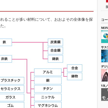
れることが多い材料について、おおよその全体像を探
コー
した。
MO
サス
デジ
VR