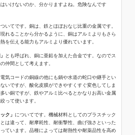
てはいけないのか、分かりますよね。危険なんです
についてです。銅は、鉄とほぼおなじ比重の金属です。
が現れることから分かるように、銅はアルミよりもさら
く熱を伝える能力もアルミより優れています。
銅」
とも呼ばれ、銅に亜鉛を加えた合金です。なのでス
銅の仲間として考えます。
電気コードの銅線の他にも鍋や水道の蛇口や継手とい
くないですが、酸化皮膜ができやすくすぐ変色してしま
が多い銅ですが、鉄やアルミ比べるとかなりお高い金属
を絞って使います。
チック」
についてです。機械材料としてのプラスチック
クとは違って、耐摩耗性、耐衝撃性、曲げ強さといった
ろっています。品種によっては耐熱性や耐薬品性を高め