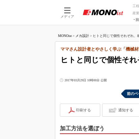
工
産
メディア
脱
つながる技術
AI×技術
MONOist
>
メカ設計
>
ヒトと同じで個性それぞれ、材
つながる工場
AI×設備
つながるサービ
Physical
ママさん設計者とやさしく学ぶ「機械材
ヒトと同じで個性それ
2017年03月29日 10時00分 公開
前のペ
印刷する
通知する
加工方法を選ぼう