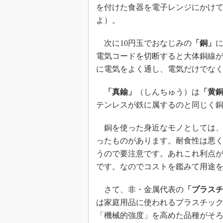
を付けた食器を電子レンジにかけ
よ）。
次に10円玉でおなじみの
「銅」
電気コードを切断すると大体銅線
に電気をよく通し、電気だけでな
「真鍮」
（しんちゅう）は
「黄
テンレスが鉄に属するのと同じく
銅を使った身近なモノとしては、
ったものがあります。耐食性は悪
うので要注意です。あれこれ利点
です。なのでコストを鑑みて用途
さて、非・金属代表の
「プラス
は家庭用品に使われるプラスチッ
「機械的強度」を高めた品種がそ