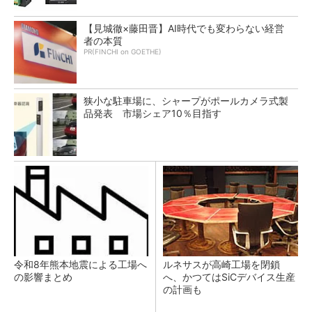
【見城徹×藤田晋】AI時代でも変わらない経営
者の本質
PR(FINCHI on GOETHE)
狭小な駐車場に、シャープがポールカメラ式製
品発表 市場シェア10％目指す
令和8年熊本地震による工場へ
ルネサスが高崎工場を閉鎖
の影響まとめ
へ、かつてはSiCデバイス生産
の計画も