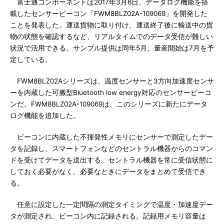
富士通コンポーネントは2017年3月6日、データログ機能を搭
載したセンサービーコン「FWM8BLZ02A-109069」を開発した
ことを発表した。運送貨物に取り付け、運送終了後に輸送中の貨
物の状態を確認するなど、リアルタイムでのデータ受信が難しい
状況で活用できる。サンプル提供は同年5月、量産開始は7月を予
定している。
FWM8BLZ02Aシリーズは、温度センサーと3方向加速度センサ
ーを内蔵した可搬型Bluetooth low energy対応のセンサービーコ
ンだ。FWM8BLZ02A-109069は、このシリーズに新たにデータ
ログ機能を追加した。
ビーコンに内蔵した不揮発性メモリにセンサーで測定したデー
タを記録し、スマートフォンなどのセントラル機器からのコマン
ドを受けてデータを送出する。セントラル機器を常に受信状態に
しておく必要がなく、必要なときにデータをまとめて受信でき
る。
任意に設定した一定間隔の測定タイミングで温度・加速度デー
タが測定され、ビーコン内に記録される。記録用メモリ容量は