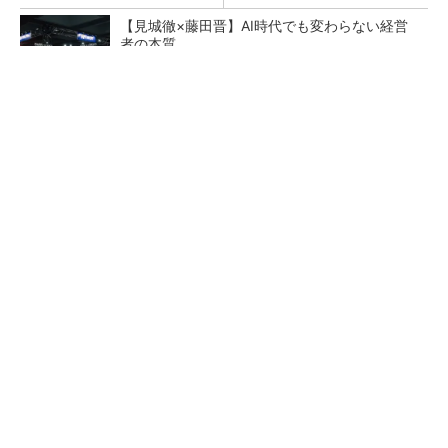
【見城徹×藤田晋】AI時代でも変わらない経営
者の本質
PR(FINCHI on GOETHE)
新型コロナで深刻なマスク不足を3Dプリンタ
で解消、イグアスが3Dマスクを開発
AI関連“だけじゃない”オムロンの制御機器事
業、地道な顧客基盤強化が結実