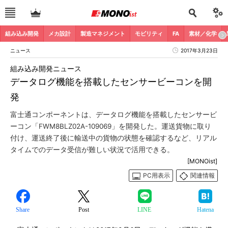
組み込み開発
メカ設計
製造マネジメント
モビリティ
FA
素材／化学
ニュース
2017年3月23日
組み込み開発ニュース
データログ機能を搭載したセンサービーコンを開
発
富士通コンポーネントは、データログ機能を搭載したセンサービ
ーコン「FWM8BLZ02A-109069」を開発した。運送貨物に取り
付け、運送終了後に輸送中の貨物の状態を確認するなど、リアル
タイムでのデータ受信が難しい状況で活用できる。
[MONOist]
PC用表示
関連情報
Share
Post
LINE
Hatena