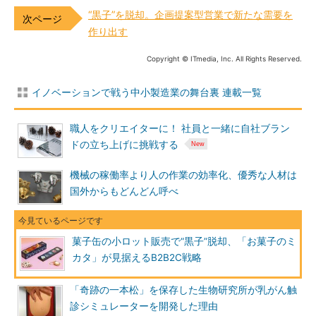
“黒子”を脱却。企画提案型営業で新たな需要を
作り出す
Copyright © ITmedia, Inc. All Rights Reserved.
イノベーションで戦う中小製造業の舞台裏 連載一覧
職人をクリエイターに！ 社員と一緒に自社ブラン
ドの立ち上げに挑戦する
機械の稼働率より人の作業の効率化、優秀な人材は
国外からもどんどん呼べ
菓子缶の小ロット販売で“黒子”脱却、「お菓子のミ
カタ」が見据えるB2B2C戦略
「奇跡の一本松」を保存した生物研究所が乳がん触
診シミュレーターを開発した理由