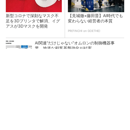
新型コロナで深刻なマスク不
【見城徹×藤田晋】AI時代でも
足を3Dプリンタで解消、イグ
変わらない経営者の本質
アスが3Dマスクを開発
PR(FINCHI on GOETHE)
AI関連“だけじゃない”オムロンの制御機器事
業、地道な顧客基盤強化が結実
【レベル14】生成AIを味方に、3D CADを使い
こなそう！
「取りあえずボルトで固定」は禁物 締結部設
計で押さえるべき基本