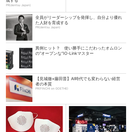
成する
PR(dentsu Japan)
全員がリーダーシップを発揮し、自分より優れ
た人財を育成する
PR(dentsu Japan)
異例ヒット？ 使い勝手にこだわったオムロン
の“オープンな”IO-Linkマスター
【見城徹×藤田晋】AI時代でも変わらない経営
者の本質
PR(FINCHI on GOETHE)