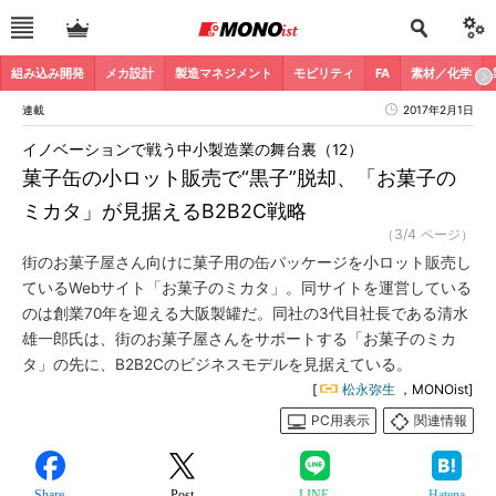
組み込み開発
メカ設計
製造マネジメント
モビリティ
FA
素材／化学
連載
2017年2月1日
イノベーションで戦う中小製造業の舞台裏（12）
菓子缶の小ロット販売で“黒子”脱却、「お菓子の
ミカタ」が見据えるB2B2C戦略
（3/4 ページ）
街のお菓子屋さん向けに菓子用の缶パッケージを小ロット販売し
ているWebサイト「お菓子のミカタ」。同サイトを運営している
のは創業70年を迎える大阪製罐だ。同社の3代目社長である清水
雄一郎氏は、街のお菓子屋さんをサポートする「お菓子のミカ
タ」の先に、B2B2Cのビジネスモデルを見据えている。
[
松永弥生
，MONOist]
PC用表示
関連情報
Share
Post
LINE
Hatena