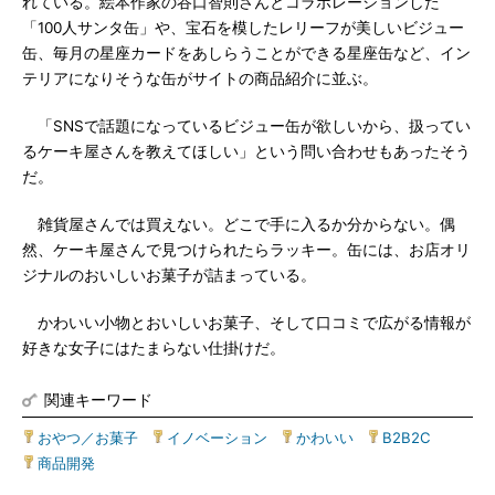
れている。絵本作家の谷口智則さんとコラボレーションした
「100人サンタ缶」や、宝石を模したレリーフが美しいビジュー
缶、毎月の星座カードをあしらうことができる星座缶など、イン
テリアになりそうな缶がサイトの商品紹介に並ぶ。
「SNSで話題になっているビジュー缶が欲しいから、扱ってい
るケーキ屋さんを教えてほしい」という問い合わせもあったそう
だ。
雑貨屋さんでは買えない。どこで手に入るか分からない。偶
然、ケーキ屋さんで見つけられたらラッキー。缶には、お店オリ
ジナルのおいしいお菓子が詰まっている。
かわいい小物とおいしいお菓子、そして口コミで広がる情報が
好きな女子にはたまらない仕掛けだ。
関連キーワード
おやつ／お菓子
|
イノベーション
|
かわいい
|
B2B2C
|
商品開発