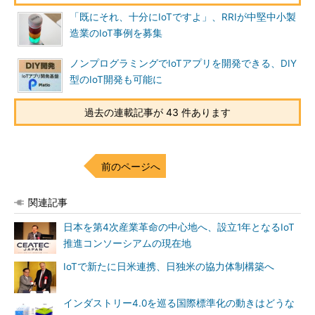
「既にそれ、十分にIoTですよ」、RRIが中堅中小製
造業のIoT事例を募集
ノンプログラミングでIoTアプリを開発できる、DIY
型のIoT開発も可能に
過去の連載記事が 43 件あります
前のページへ
関連記事
日本を第4次産業革命の中心地へ、設立1年となるIoT
推進コンソーシアムの現在地
IoTで新たに日米連携、日独米の協力体制構築へ
インダストリー4.0を巡る国際標準化の動きはどうな