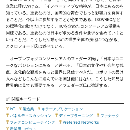
企業に呼びかける。「イノベーティブな精神が、日本にあるのを
知っている。重要なのは、国際的な舞台でもっと影響力を発揮す
ることだ。今以上に参加することが必要である。ISOやIECなど
の標準化の動きだけでなく、IICを含めたコンソーシアム活動も
同様である。重要なのは日本が求める要件や要求を含めていくと
いうことだ。こうした活動がIoTの世界全体の強化につながる」
とクロフォード氏は述べている。
オープンフォグコンソーシアムのフェダーズ氏は「日本はユニ
ークなポジションにある」と述べる。「日本の文化や社会的な観
点、文化的な観点をもっと世界に発信すべきだ。ロボットの受け
入れなどもこんなに進んでいる国は他にはない。こうした知見は
世界的に見ても重要である」とフェダーズ氏は強調する。
関連キーワード
IoT
|
製造業
|
キラーアプリケーション
|
パネルディスカッション
|
ディープラーニング
|
ファナック
|
フォグコンピューティング
|
Preferred Networks
|
産業用ロボット