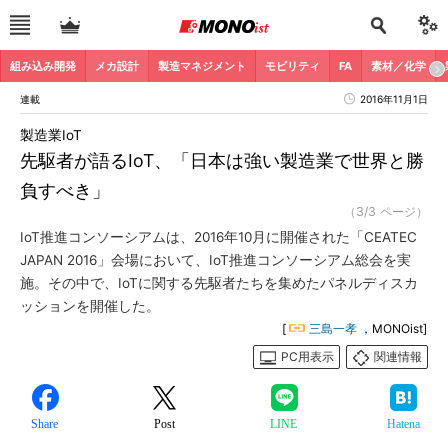
組み込み開発
メカ設計
製造マネジメント
モビリティ
FA
素材／化学
連載
2016年11月1日
製造業IoT
先駆者が語るIoT、「日本は強い製造業で世界と勝
負すべき」
（3/3 ページ）
IoT推進コンソーシアムは、2016年10月に開催された「CEATEC
JAPAN 2016」会場において、IoT推進コンソーシアム総会を実
施。その中で、IoTに関する先駆者たちを集めたパネルディスカ
ッションを開催した。
[
三島一孝
，MONOist]
PC用表示
関連情報
Share
Post
LINE
Hatena