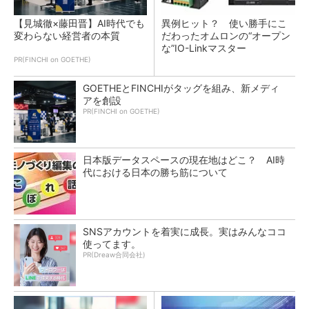
【見城徹×藤田晋】AI時代でも
異例ヒット？ 使い勝手にこ
変わらない経営者の本質
だわったオムロンの“オープン
な”IO-Linkマスター
PR(FINCHI on GOETHE)
GOETHEとFINCHIがタッグを組み、新メディ
アを創設
PR(FINCHI on GOETHE)
日本版データスペースの現在地はどこ？ AI時
代における日本の勝ち筋について
SNSアカウントを着実に成長。実はみんなココ
使ってます。
PR(Dreaw合同会社)