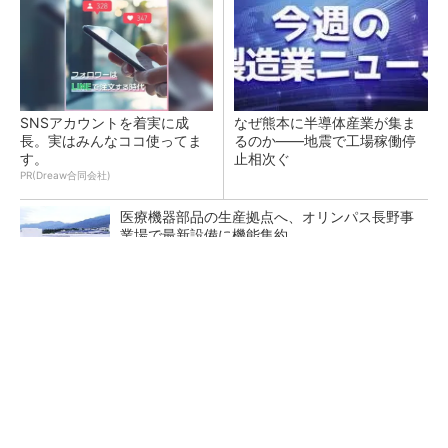
SNSアカウントを着実に成
なぜ熊本に半導体産業が集ま
長。実はみんなココ使ってま
るのか――地震で工場稼働停
す。
止相次ぐ
PR(Dreaw合同会社)
医療機器部品の生産拠点へ、オリンパス長野事
業場で最新設備に機能集約
日本再起の旗印となるか、国産マルチモーダル
AI基盤「FRONTia」が始動
サプライチェーンの“問い合わせの連鎖”を解
消 新たな情報伝達の仕組み「CMP」