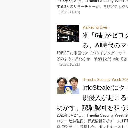
2025年8月27日、ITmedia Securit
する3人のリサーチャーが、再びアタック
（2025/11/18）
Marketing Dive：
米「6割がゼロ
る、AI時代の
10月6日に米国でアドバタイジング・ウイ
どのように変化させ、業界はどう適応でき
（2025/10/21）
ITmedia Security Week 2
InfoStea
規侵入が起こる
明かす、認証認可を狙う
2025年5月27日、ITmedia Securit
ロジー 辻伸弘氏、脅威情報分析チーム LET
尊 第弐章」に登壇した。ポッドキャスト「