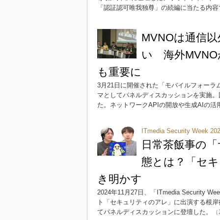
「認証認可唯我独尊」の続編に当たる内容
MVNOは通信
い 海外MVNO
も重要に
3月21日に開催された「モバイルフォーラム2025
マとしてパネルディスカッションを実施。国
た。ネットワークAPIの開放や生成AIの
ITmedia Security Week 2
日常茶飯事の「
態とは？「セキ
き明かす
2024年11月27日、「ITmedia Secur
ト「セキュリティのアレ」に出演する根岸征
てパネルディスカッションに登壇した。
（2