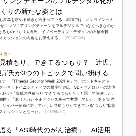
アリングチェーンのフルデジタル化が
づくりの新たな姿とは
も変革を求める動きが高まっている。本稿では、オンラインセミ
なぜエンジニアリングチェーンをフルデジタルでつなぐべきなのか
におけるものづくり太郎氏、イノベーティブ・デザインの石橋金徳
スカッションの内容をお伝えする。
（2024/11/6）
024 春：
見積もり、できてるつもり？ 辻氏、
o氏、根岸氏が3つのトピックで問い掛ける
ITmedia Security Week 2024 春」で、ポッドキャスト
ターネットイニシアティブの根岸征史氏、SBテクノロジーの辻伸
ango氏ら3人が「脅威の見積もり できてるつもり？」と題して講演した。
傾向」「ありふれた不正アクセス事例で共通していた、ある“暗黙
、サイバー脅威に対して正しい見積もりができている“つもり”状態
スカッションとなった。
（2024/8/22）
語る「ASI時代のがん治療」 AI活用