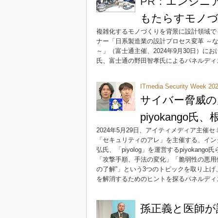
PR：
エンジニ
もたらすモノ
複雑化するモノづくりを背景に設計領域で
ナー「日系製造業の設計プロセス変革 ～
～」（富士通主催、2024年9月30日）
氏、富士通の野田智孝氏によるパネルディ
ITmedia Security Week 2
サイバー脅威の
piyokang
2024年5月29日、アイティメディア主催セミナー「
「セキュリティのアレ」を主催する、イン
弘氏、「piyolog」を運営するpiyok
「攻撃手順、手法の変化」「脆弱性の悪用
の了解”」という3つのトピックを取り上げ
を解消するためのヒントを探るパネルディ
孫正義と医師が