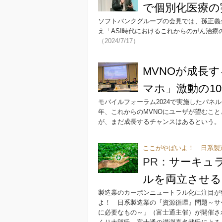
で個別化医療の
ソフトバンクグループの会見では、孫正義会長兼
え「ASI時代におけるこれからのがん治
（2024/7/17）
MVNOが成長
マホ」激動の1
モバイルフォーラム2024で実施したパネ
年、これからのMVNOにユーザが望むこと
が、まだ成長するチャンスはあるという。
ここがやばいよ！ 日系製
PR：
サーキュ
ルを両立させる
製造業のカーボンニュートラル化に注目が集
よ！ 日系製造業の『資源循環』問題～サ
に必要なもの～」（富士通主催）が開催され