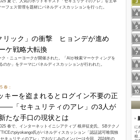
y Week 2025 夏で、人気のポッドキャスト「セキュリティのアレ」を主宰
サーフェス管理を題材にパネルディスカッションを行った。
クリック」の衝撃 ヒョンデが進め
マーケ戦略大転換
ーク・ニューヨークが開催された。「AIが検索マーケティングを
るのか」をテーマにパネルディスカッションが行われた。
025 春：
lerにクッキーを盗まれるとログイン不要の正
――「セキュリティのアレ」の3人が
新たな手口の現状とは
y Week 2025 春で、インターネットイニシアティブ 根岸征史氏、SBテクノ
に
イ
TICEのpiyokango氏がパネルディスカッション「認証認可唯我独
校
セキュリティのアレ」でおなじみのメンバーは今回、2024年の