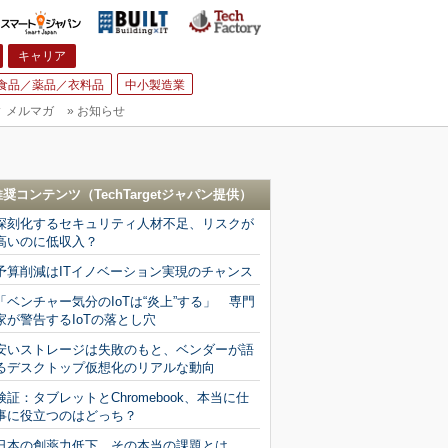
キャリア
食品／薬品／衣料品
中小製造業
▼
メルマガ
»
お知らせ
推奨コンテンツ（
TechTargetジャパン
提供）
深刻化するセキュリティ人材不足、リスクが
高いのに低収入？
予算削減はITイノベーション実現のチャンス
「ベンチャー気分のIoTは“炎上”する」 専門
家が警告するIoTの落とし穴
安いストレージは失敗のもと、ベンダーが語
るデスクトップ仮想化のリアルな動向
検証：タブレットとChromebook、本当に仕
事に役立つのはどっち？
日本の創薬力低下、その本当の課題とは