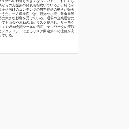
常生活への影響も大きくなっている。これに対し
業からの支援策の発表も相次いでいるが、特に今
は子供向けのコンテンツの無料提供の動きが顕著
ようだ。一方産業面では、観光や小売、飲食業等
特に大きな影響を受けている。通常の企業運営に
いても面会や通勤の場がリスク視され、サーモグ
フィやWeb会議ツールの活用、テレワークの実現
どテクノロジーによるリスク回避策への注目が高
っている。