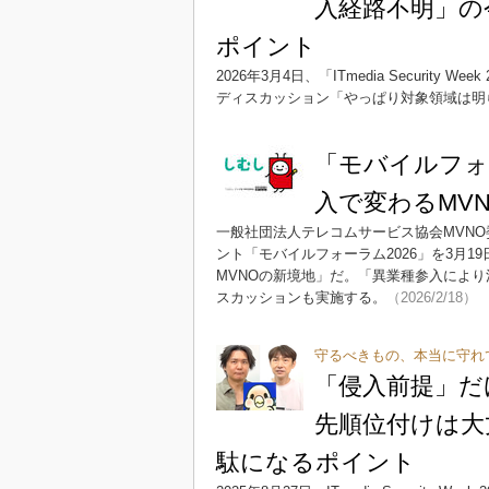
入経路不明」の
ポイント
2026年3月4日、「ITmedia Securi
ディスカッション「やっぱり対象領域は明
「モバイルフォー
入で変わるMV
一般社団法人テレコムサービス協会MVNO
ント「モバイルフォーラム2026」を3月
MVNOの新境地」だ。「異業種参入により
スカッションも実施する。
（2026/2/18）
守るべきもの、本当に守れ
「侵入前提」だ
先順位付けは大
駄になるポイント