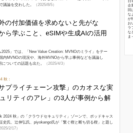
日
で議論を交わした。
（2025/8/5）
企
回
な
が
以外の付加価値を求めないと先がな
お
ラ
から学ぶこと、eSIMや生成AIの活用
な
ま
」では、「New Value Creation: MVNOのミライ」をテー
内MVNOの現況や、海外MVNOから学ぶ事例などを議論し
活用についての話題も出た。
（2025/4/3）
024 秋：
サプライチェーン攻撃」のカオスな実
ュリティのアレ」の3人が事例から解
ity Week 2024 秋」の「クラウドセキュリティ」ゾーンで、ポッドキャス
史氏、辻伸弘氏、piyokango氏が「繋ぐ楔と断ち切る楔」と題し
025/2/17）