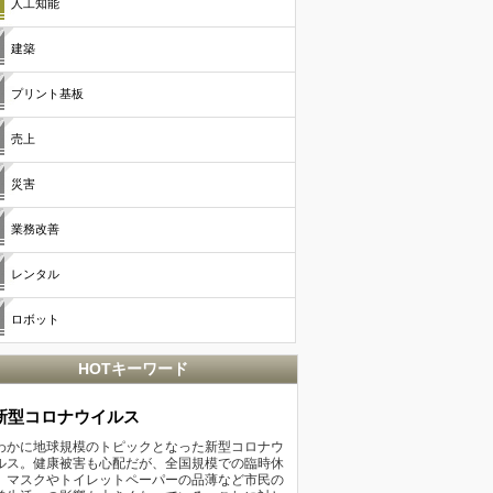
人工知能
建築
プリント基板
売上
災害
業務改善
レンタル
ロボット
HOTキーワード
新型コロナウイルス
わかに地球規模のトピックとなった新型コロナウ
ルス。健康被害も心配だが、全国規模での臨時休
、マスクやトイレットペーパーの品薄など市民の