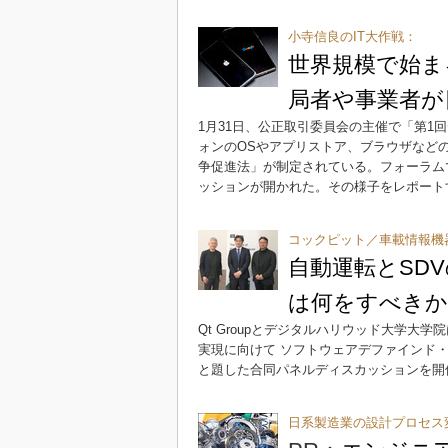
小寺信良のIT大作戦：
世界規模で始ま
局者や事業者が
1月31日、公正取引委員会の主催で「第
ォンのOSやアプリストア、ブラウザなどの
争促進法」が制定されている。フォーラム
ッションが開かれた。その様子をレポート
コックピット／車載情報機
自動運転とSD
は何をすべきか
Qt Groupとデジタルハリウッド大学
実現に向けて ソフトウェアデファインド
と題した合同パネルディスカッションを開
日系製造業の設計プロセス