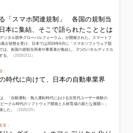
る「スマホ関連規制」 各国の規制当
日本に集結、そこで語られたこととは
1回デジタル競争グローバルフォーラム」が開催された。スマートフ
寡占状態を受け、日本では2024年6月に「スマホソフトウェア競
では、各国の規制当局者や事業者が集結し、3つのパネルディスカ
する。
（2025/2/11）
器：
Vの時代に向けて、日本の自動車業界
大学院は、「自動運転・無人運転時代における次世代ユーザー体験の
・ビークル時代のソフトウェア開発と人材育成の新たな展開～」
催した。
（2025/2/5）
変革：