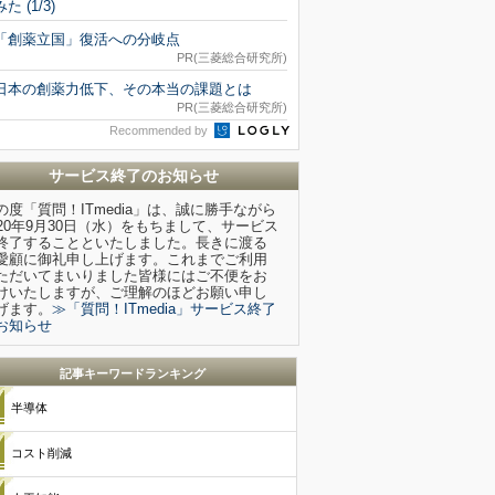
みた (1/3)
「創薬立国」復活への分岐点
PR(三菱総合研究所)
日本の創薬力低下、その本当の課題とは
PR(三菱総合研究所)
Recommended by
サービス終了のお知らせ
の度「質問！ITmedia」は、誠に勝手ながら
020年9月30日（水）をもちまして、サービス
終了することといたしました。長きに渡る
愛顧に御礼申し上げます。これまでご利用
ただいてまいりました皆様にはご不便をお
けいたしますが、ご理解のほどお願い申し
げます。
≫「質問！ITmedia」サービス終了
お知らせ
記事キーワードランキング
半導体
コスト削減