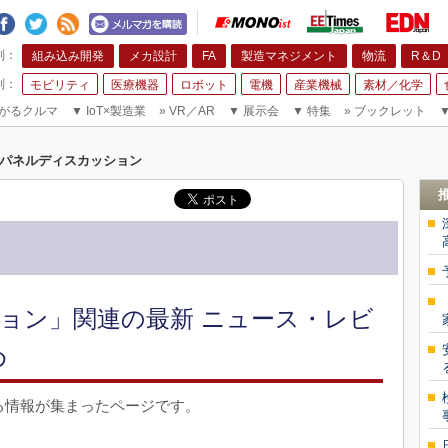
組み込み開発
メカ設計
FA
製造マネジメント
物流
R＆D
モビリティ
医療機器
ロボット
電機
産業機械
素材／化学
がるクルマ
▼
IoT×製造業
»
VR／AR
▼
展示会
▼
特集
»
ブックレット
パネルディスカッション
ョン」関連の最新 ニュース・レビ
め
る情報が集まったページです。