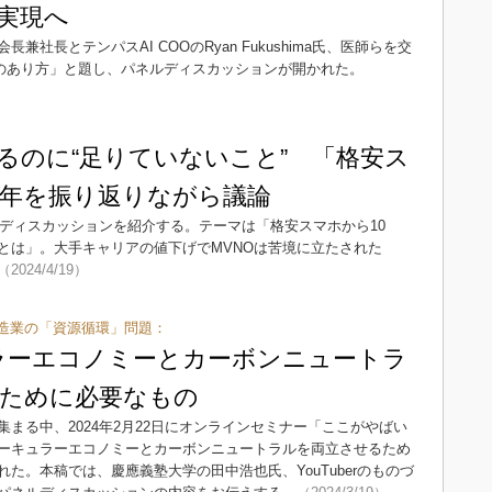
実現へ
社長とテンパスAI COOのRyan Fukushima氏、医師らを交
療のあり方」と題し、パネルディスカッションが開かれた。
するのに“足りていないこと” 「格安ス
0年を振り返りながら議論
ルディスカッションを紹介する。テーマは「格安スマホから10
とは」。大手キャリアの値下げでMVNOは苦境に立たされた
（2024/4/19）
造業の「資源循環」問題：
ラーエコノミーとカーボンニュートラ
ために必要なもの
まる中、2024年2月22日にオンラインセミナー「ここがやばい
ーキュラーエコノミーとカーボンニュートラルを両立させるため
た。本稿では、慶應義塾大学の田中浩也氏、YouTuberのものづ