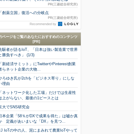
PR(三菱総合研究所)
「創薬立国」復活への分岐点
PR(三菱総合研究所)
Recommended by
のページをご覧のあなたにおすすめのコンテンツ
[PR]
先駆者が語るIoT、「日本は強い製造業で世界
と勝負すべき」 (1/3)
「新経済サミット」にTwitterやPinterest創業
者らネット企業の大物...
ひろゆき氏が2chを「ビジネス寄り」にしな
い理由
「ネットワーク化した工場」だけでは生産性
は上がらない、最後の1ピースとは
京大でSNS研究会
日本企業「58％がDXで成果を得た」は嘘か真
か 定義があいまいな「DX」を見つ...
IIJ IoTの中の人、泥にまみれて農業IoTやって