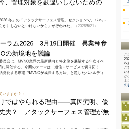
今、管理対象を勘違いしないための
ty Week 2026 冬」の「アタックサーフェス管理」セクションで、パネル
らかにしないといけないから」が行われた。
（2026/5/21）
ラム2026」3月19日開催 異業種参
NOの新境地を議論
こ
2
委員会は、MVNO業界の最新動向と将来像を展望する年次イベ
を
19日に開催する。今回のテーマは「通信＋サービスで切り拓く
ご
い
活発化する市場でMVNOが成長する方法」と題したパネルディ
か
上
の
ていますか？：
けではやられる理由――真因究明、優
丈夫？ アタックサーフェス管理が無