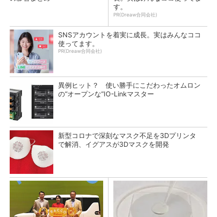
す。
PR(Dreaw合同会社)
SNSアカウントを着実に成長。実はみんなココ
使ってます。
PR(Dreaw合同会社)
異例ヒット？ 使い勝手にこだわったオムロン
の“オープンな”IO-Linkマスター
新型コロナで深刻なマスク不足を3Dプリンタ
で解消、イグアスが3Dマスクを開発