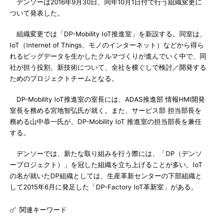
デンソーは2016年9月30日、同年10月1日付で行う組織変更に
ついて発表した。
組織変更では「DP-Mobility IoT推進室」を新設する。同室は、
IoT（Internet of Things、モノのインターネット）などから得ら
れるビッグデータを生かしたクルマづくりが進んでいく中で、同
社が担う役割、新技術について、全社を横ぐしで検討／開発する
ためのプロジェクトチームとなる。
DP-Mobility IoT推進室の室長には、ADAS推進部 情報HMI開発
室長を務める宮地智弘氏が就く。また、サービス部 担当部長を
務める山中恭一氏が、DP-Mobility IoT 推進室の担当部長を兼任
する。
デンソーでは、新たな取り組みを行う際には、「DP（デンソ
ープロジェクト）」を冠した組織を立ち上げることが多い。IoT
の名が就いたDP組織としては、生産革新センターの下部組織と
して2015年6月に発足した「DP-Factory IoT革新室」がある。
関連キーワード