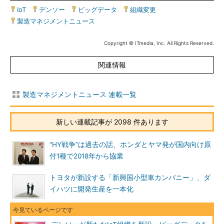
IoT
|
デンソー
|
ビッグデータ
|
組織変更
|
製造マネジメントニュース
Copyright © ITmedia, Inc. All Rights Reserved.
関連情報
製造マネジメントニュース 連載一覧
新しい連載記事が 2098 件あります
“HY戦争”は過去の話、ホンダとヤマ発が国内向け原
付1種で2018年から協業
トヨタが新設する「新興国小型車カンパニー」、ダ
イハツに開発生産を一本化