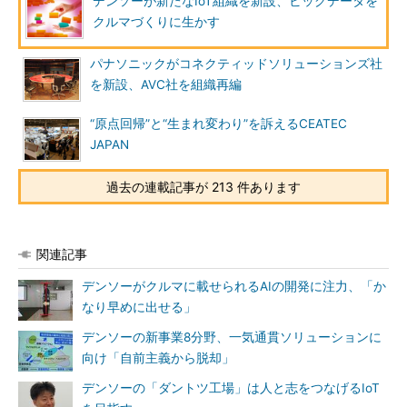
デンソーが新たなIoT組織を新設、ビッグデータを
クルマづくりに生かす
パナソニックがコネクティッドソリューションズ社
を新設、AVC社を組織再編
“原点回帰”と“生まれ変わり”を訴えるCEATEC
JAPAN
過去の連載記事が 213 件あります
関連記事
デンソーがクルマに載せられるAIの開発に注力、「か
なり早めに出せる」
デンソーの新事業8分野、一気通貫ソリューションに
向け「自前主義から脱却」
デンソーの「ダントツ工場」は人と志をつなげるIoT