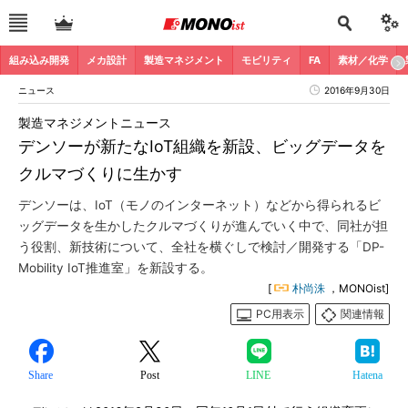
組み込み開発
メカ設計
製造マネジメント
モビリティ
FA
素材／化学
ニュース
2016年9月30日
製造マネジメントニュース
デンソーが新たなIoT組織を新設、ビッグデータを
クルマづくりに生かす
デンソーは、IoT（モノのインターネット）などから得られるビ
ッグデータを生かしたクルマづくりが進んでいく中で、同社が担
う役割、新技術について、全社を横ぐしで検討／開発する「DP-
Mobility IoT推進室」を新設する。
[
朴尚洙
，MONOist]
PC用表示
関連情報
Share
Post
LINE
Hatena