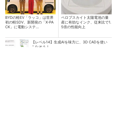
BYDの軽EV「ラッコ」は世界
ペロブスカイト太陽電池の量
初の軽SDV、新開発の「X-PA
産に有効なインク、従来比で1.
CK」に電動システ...
5倍の性能向上
【レベル14】生成AIを味方に、3D CADを使い
こなそう！
狭小な駐車場に、シャープがポールカメラ式製
品発表 市場シェア10％目指す
【レベル4】図面の穴寸法の表記を攻略せよ！