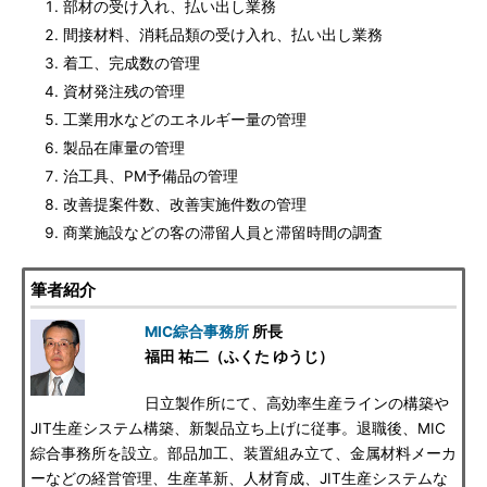
部材の受け入れ、払い出し業務
間接材料、消耗品類の受け入れ、払い出し業務
着工、完成数の管理
資材発注残の管理
工業用水などのエネルギー量の管理
製品在庫量の管理
治工具、PM予備品の管理
改善提案件数、改善実施件数の管理
商業施設などの客の滞留人員と滞留時間の調査
筆者紹介
MIC綜合事務所
所長
福田 祐二（ふくた ゆうじ）
日立製作所にて、高効率生産ラインの構築や
JIT生産システム構築、新製品立ち上げに従事。退職後、MIC
綜合事務所を設立。部品加工、装置組み立て、金属材料メーカ
ーなどの経営管理、生産革新、人材育成、JIT生産システムな