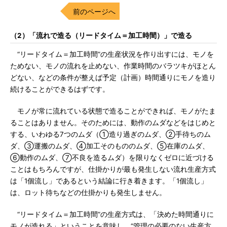
前のページへ
（2）「流れで造る（リードタイム＝加工時間）」で造る
“リードタイム＝加工時間”の生産状況を作り出すには、モノを
ためない、モノの流れを止めない、作業時間のバラツキがほとん
どない、などの条件が整えば予定（計画）時間通りにモノを造り
続けることができるはずです。
モノが常に流れている状態で造ることができれば、モノがたま
ることはありません。そのためには、動作のムダなどをはじめと
する、いわゆる7つのムダ（①造り過ぎのムダ、②手待ちのム
ダ、③運搬のムダ、④加工そのもののムダ、⑤在庫のムダ、
⑥動作のムダ、⑦不良を造るムダ）を限りなくゼロに近づける
ことはもちろんですが、仕掛かりが最も発生しない流れ生産方式
は「1個流し」であるという結論に行き着きます。「1個流し」
は、ロット待ちなどの仕掛かりも発生しません。
“リードタイム＝加工時間”の生産方式は、「決めた時間通りに
モノが造れる」ということを意味し、“管理の必要のない生産方