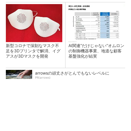
新型コロナで深刻なマスク不
AI関連“だけじゃない”オムロン
足を3Dプリンタで解消、イグ
の制御機器事業、地道な顧客
アスが3Dマスクを開発
基盤強化が結実
arrowsの頑丈さがとんでもないレベルに
PR(arrows)
【レベル14】生成AIを味方に、3D CADを使い
こなそう！