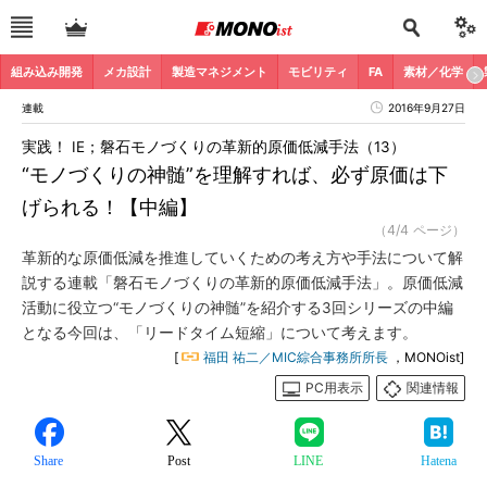
組み込み開発
メカ設計
製造マネジメント
モビリティ
FA
素材／化学
連載
2016年9月27日
実践！ IE；磐石モノづくりの革新的原価低減手法（13）
“モノづくりの神髄”を理解すれば、必ず原価は下
げられる！【中編】
（4/4 ページ）
革新的な原価低減を推進していくための考え方や手法について解
説する連載「磐石モノづくりの革新的原価低減手法」。原価低減
活動に役立つ“モノづくりの神髄”を紹介する3回シリーズの中編
となる今回は、「リードタイム短縮」について考えます。
[
福田 祐二／MIC綜合事務所所長
，MONOist]
PC用表示
関連情報
Share
Post
LINE
Hatena