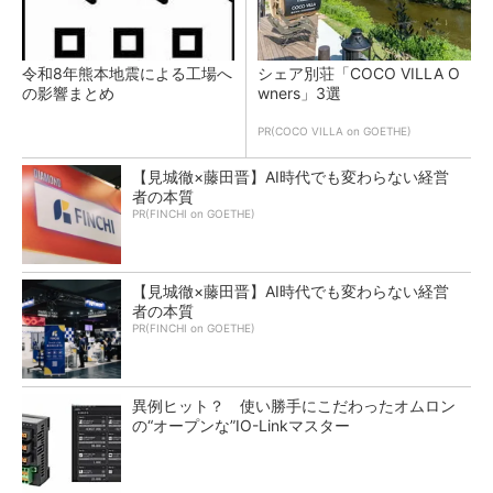
令和8年熊本地震による工場へ
シェア別荘「COCO VILLA O
の影響まとめ
wners」3選
PR(COCO VILLA on GOETHE)
【見城徹×藤田晋】AI時代でも変わらない経営
者の本質
PR(FINCHI on GOETHE)
【見城徹×藤田晋】AI時代でも変わらない経営
者の本質
PR(FINCHI on GOETHE)
異例ヒット？ 使い勝手にこだわったオムロン
の“オープンな”IO-Linkマスター