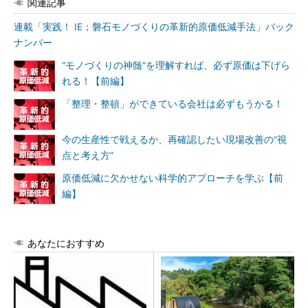
関連記事
連載「実践！ IE；磐石モノづくりの革新的原価低減手法」バック
ナンバー
“モノづくりの神髄”を理解すれば、必ず原価は下げら
れる！【前編】
「整理・整頓」ができている会社は必ずもうかる！
今の生産性で戦えるか、再確認したい現場改善の“視
点と考え方”
原価低減に欠かせない科学的アプローチを学ぶ【前
編】
あなたにおすすめ