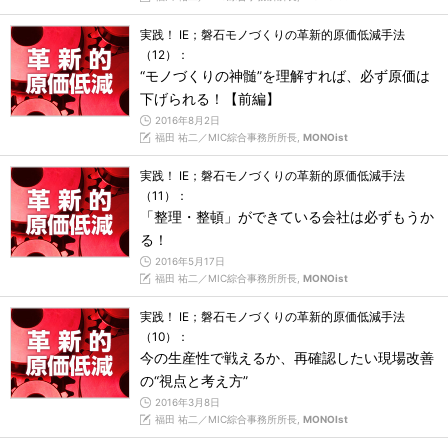
実践！ IE；磐石モノづくりの革新的原価低減手法
（12）：
“モノづくりの神髄”を理解すれば、必ず原価は
下げられる！【前編】
2016年8月2日
福田 祐二／MIC綜合事務所所長,
MONOist
実践！ IE；磐石モノづくりの革新的原価低減手法
（11）：
「整理・整頓」ができている会社は必ずもうか
る！
2016年5月17日
福田 祐二／MIC綜合事務所所長,
MONOist
実践！ IE；磐石モノづくりの革新的原価低減手法
（10）：
今の生産性で戦えるか、再確認したい現場改善
の“視点と考え方”
2016年3月8日
福田 祐二／MIC綜合事務所所長,
MONOIst