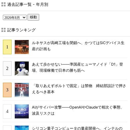
過去記事一覧 - 年月別
移動
記事ランキング
ルネサスが高崎工場を閉鎖へ、かつてはSiCデバイス生
産の計画も
あえて歩かせない――準国産ヒューマノイド「D1」登
場、現場稼働で日本の勝ち筋へ
「取りあえずボルトで固定」は禁物 締結部設計で押さ
えるべき基本
AIがサイバー攻撃――OpenAIやClaudeで相次ぐ事態、
波及リスクは
シリコン量子コンピュータの量産開発へ、インテルの