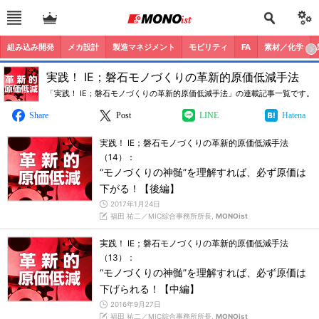
組み込み開発
メカ設計
製造マネジメント
モビリティ
FA
素材／化学
実践！ IE；磐石モノづくりの革新的原価低減手法
「実践！ IE；磐石モノづくりの革新的原価低減手法」の連載記事一覧です。
Share
Post
LINE
Hatena
実践！ IE；磐石モノづくりの革新的原価低減手法
（14）：
“モノづくりの神髄”を理解すれば、必ず原価は
下がる！【後編】
2017年1月24日
福田 祐二／MIC綜合事務所所長,
MONOist
実践！ IE；磐石モノづくりの革新的原価低減手法
（13）：
“モノづくりの神髄”を理解すれば、必ず原価は
下げられる！【中編】
2016年9月27日
福田 祐二／MIC綜合事務所所長,
MONOist