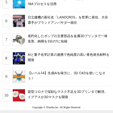
18Aプロセスを活用
日立建機の新社名「LANDCROS」を世界に発信、大谷
選手がブランドアンバサダー就任
老朽化したポンプの主要部品を金属3Dプリンタで一体
造形、納期を3分の1に短縮
AIと量子化学計算の連携で色純度の高い青色発光材料を
開発
【レベル14】生成AIを味方に、3D CADを使いこなそ
う！
新型コロナで深刻なマスク不足を3Dプリンタで解消、
イグアスが3Dマスクを開発
Copyright © ITmedia Inc. All Rights Reserved.