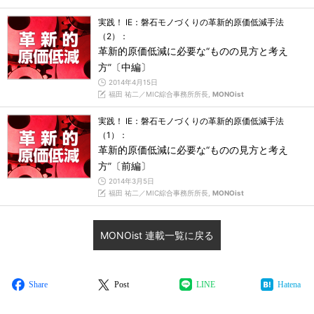
実践！ IE：磐石モノづくりの革新的原価低減手法
（2）：
革新的原価低減に必要な“ものの見方と考え
方”〔中編〕
2014年4月15日
福田 祐二／MIC綜合事務所所長,
MONOist
実践！ IE：磐石モノづくりの革新的原価低減手法
（1）：
革新的原価低減に必要な“ものの見方と考え
方”〔前編〕
2014年3月5日
福田 祐二／MIC綜合事務所所長,
MONOist
MONOist 連載一覧に戻る
Share
Post
LINE
Hatena