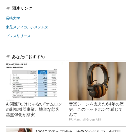
関連リンク
長崎大学
東芝メディカルシステムズ
プレスリリース
あなたにおすすめ
AI関連“だけじゃない”オムロン
音楽シーンを支えた64年の歴
の制御機器事業、地道な顧客
史、このヘッドホンで感じて
基盤強化が結実
みて
PR(Marshall Group AB)
100℃でモップ洗浄、圧倒的な吸引力…今注目