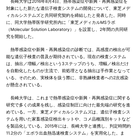
長崎大学は2016年8月4日、熱帯感染症や新興・再興感染症を
対象にした新たな遺伝子検査システムの開発について、東芝メデ
ィカルシステムズと共同研究契約を締結したと発表した。同時
に、同大学熱帯医学研究所内に「東芝メディカルMSラボ
（Molecular Solution Laboratory）」を設置し、2年間の共同研
究を開始した。
熱帯感染症や新興・再興感染症の診断では、高感度の検出が可
能な遺伝子検査の普及が期待されている。現在の検査システム
は、抽出／増幅／検出という3ステップのうち、増幅／検出だけ
を自動化したものが主流で、前処理となる抽出は手作業となって
いる。そのため、実検体を扱う際に、非熟練検査者への2次感染
が懸念されている。
長崎大学は、これまで熱帯感染症や新興・再興感染症に関する
研究で多くの成果を残し、感染症制圧に向けた最先端の研究を進
めている。一方、東芝メディカルシステムズは、遺伝子検査シス
テムを用いた家畜感染症検出キットや、コメ品種識別キットなど
を製品化している。2015年には、長崎大学と連携し、判定時間約
11.2分の「エボラ出血熱迅速検査システム」を実用化した。ま