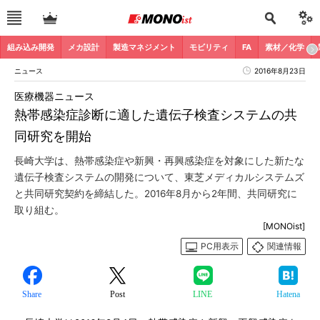
組み込み開発
メカ設計
製造マネジメント
モビリティ
FA
素材／化学
ニュース
2016年8月23日
医療機器ニュース
熱帯感染症診断に適した遺伝子検査システムの共
同研究を開始
長崎大学は、熱帯感染症や新興・再興感染症を対象にした新たな
遺伝子検査システムの開発について、東芝メディカルシステムズ
と共同研究契約を締結した。2016年8月から2年間、共同研究に
取り組む。
[MONOist]
PC用表示
関連情報
Share
Post
LINE
Hatena