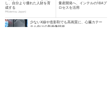
し、自分より優れた人財を育
量産開発へ、インテルの18Aプ
成する
ロセスを活用
PR(dentsu Japan)
少ないX線や造影剤でも高画質に、心臓カテー
テル向けの新画像技術
量産プロセスで、完璧な量産（組み立て）と検
査ができない理由
令和8年熊本地震による工場への影響まとめ