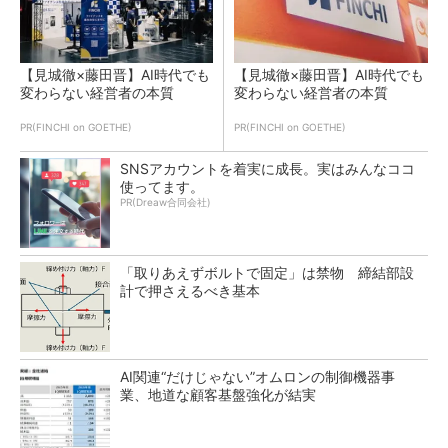
【見城徹×藤田晋】AI時代でも
【見城徹×藤田晋】AI時代でも
変わらない経営者の本質
変わらない経営者の本質
PR(FINCHI on GOETHE)
PR(FINCHI on GOETHE)
SNSアカウントを着実に成長。実はみんなココ
使ってます。
PR(Dreaw合同会社)
「取りあえずボルトで固定」は禁物 締結部設
計で押さえるべき基本
AI関連“だけじゃない”オムロンの制御機器事
業、地道な顧客基盤強化が結実