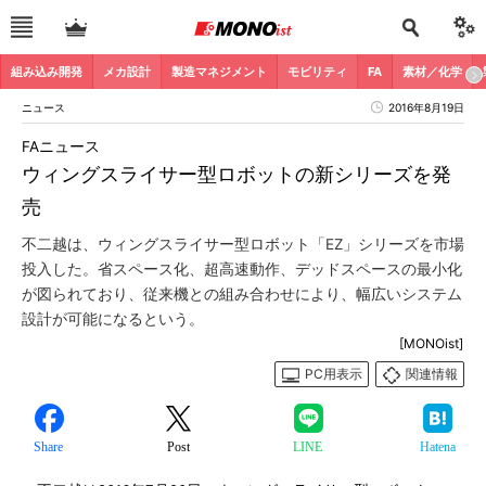
組み込み開発
メカ設計
製造マネジメント
モビリティ
FA
素材／化学
ニュース
2016年8月19日
FAニュース
ウィングスライサー型ロボットの新シリーズを発
売
不二越は、ウィングスライサー型ロボット「EZ」シリーズを市場
投入した。省スペース化、超高速動作、デッドスペースの最小化
が図られており、従来機との組み合わせにより、幅広いシステム
設計が可能になるという。
[MONOist]
PC用表示
関連情報
Share
Post
LINE
Hatena