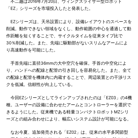
不二越は2016年7月20日、ウィングスライサー型ロボット
「EZ」シリーズを市場投入したと発表した。
EZシリーズは、天吊設置により、設備レイアウトのスペースを
削減。動作できない領域をなくし、動作範囲の中心を通過して動
作距離を短くすることで、サイクルタイムを従来タイプ比で
30％削減した。また、先端に駆動部がないスリムなアームによ
り高速動作を可能にした。
手首先端に直径36mmの大中空穴を確保。手首の中空化によ
り、ハンドへの配線と配管の引き回しを容易化した。また、全て
の配線と配管を機体内に内蔵することで、周辺装置との干渉リス
クを低減。信頼性が向上している。
今回EZシリーズとしてラインアップされたのは「EZ03」の4機
種。ユーザーの設備に合わせたアームとコントローラーを選択で
きるようにした。従来機である軽量コンパクトロボットMZシリ
ーズとの組み合わせにより、幅広いシステム設計が可能になる。
なお今夏、追加発売される「EZ02」は、従来の水平多関節型