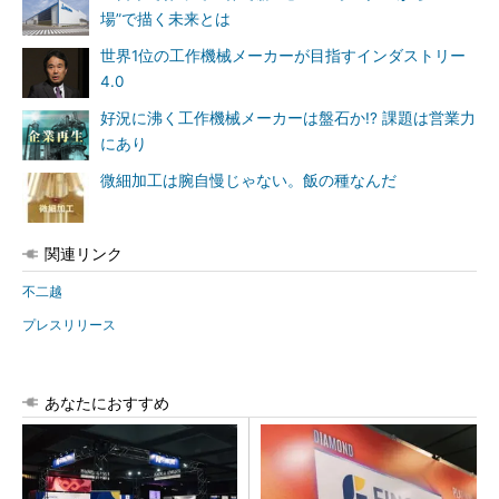
場”で描く未来とは
世界1位の工作機械メーカーが目指すインダストリー
4.0
好況に沸く工作機械メーカーは盤石か!? 課題は営業力
にあり
微細加工は腕自慢じゃない。飯の種なんだ
関連リンク
不二越
プレスリリース
あなたにおすすめ