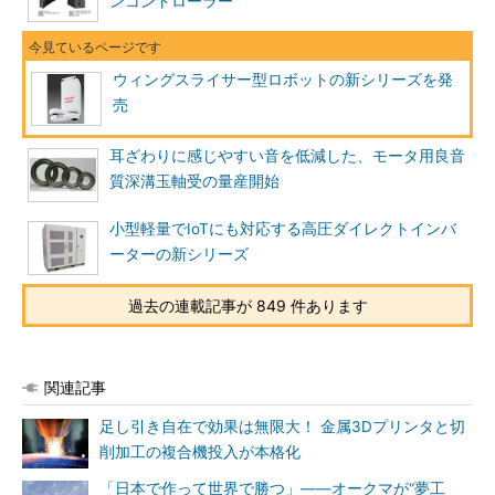
ンコントローラー
ウィングスライサー型ロボットの新シリーズを発
売
耳ざわりに感じやすい音を低減した、モータ用良音
質深溝玉軸受の量産開始
小型軽量でIoTにも対応する高圧ダイレクトインバ
ーターの新シリーズ
過去の連載記事が 849 件あります
関連記事
足し引き自在で効果は無限大！ 金属3Dプリンタと切
削加工の複合機投入が本格化
「日本で作って世界で勝つ」――オークマが“夢工