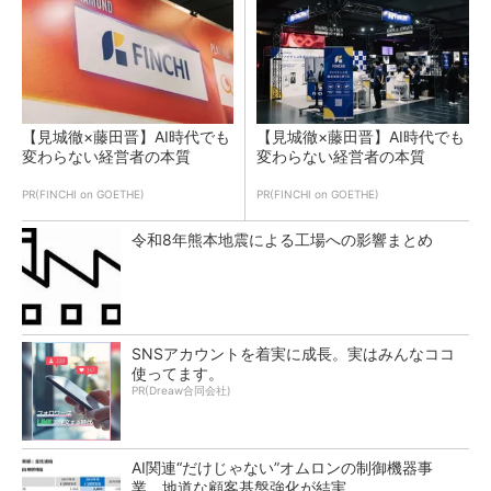
【見城徹×藤田晋】AI時代でも
【見城徹×藤田晋】AI時代でも
変わらない経営者の本質
変わらない経営者の本質
PR(FINCHI on GOETHE)
PR(FINCHI on GOETHE)
令和8年熊本地震による工場への影響まとめ
SNSアカウントを着実に成長。実はみんなココ
使ってます。
PR(Dreaw合同会社)
AI関連“だけじゃない”オムロンの制御機器事
業、地道な顧客基盤強化が結実