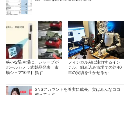
狭小な駐車場に、シャープが
フィジカルAIに注力するイン
ポールカメラ式製品発表 市
テル、組み込み市場での約40
場シェア10％目指す
年の実績を生かせるか
SNSアカウントを着実に成長。実はみんなココ
使ってます。
PR(Dreaw合同会社)
市販アルミフレームを使えるレール走行型AI監
視ロボットを開発