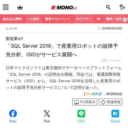
組み込み開発
メカ設計
製造マネジメント
モビリティ
FA
素材／化学
ニュース
2016年6月29日
製造業IoT
「SQL Server 2016」で産業用ロボットの故障予
兆分析、ISIDがサービス展開へ
（1/2 ページ）
日本マイクロソフトは東京都内でデータベースプラットフォーム
「SQL Server 2016」の説明会を開催。同会では、電通国際情報
サービス（ISID）から、SQL Server 2016を活用した産業用ロボ
ットの故障予兆分析サービスについて説明があった。
[
朴尚洙
，MONOist]
PC用表示
関連情報
Share
Post
LINE
Hatena