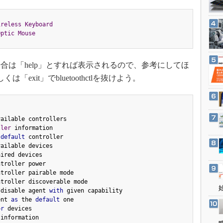
3Dプリンタ
産業オープンネット展
デジタルツインとCAE
ireless
Keyboard
Optic
Mouse
S＆OP
インダストリー4.0
は「help」とすれば表示されるので、参考にしてほ
イノベーション
「exit」でbluetoothctlを抜けよう。
製造業ビッグデータ
メイドインジャパン
植物工場
vailable controllers

知財マネジメント
ller
 information

default
 controller

海外生産
ailable devices

ired devices

グローバル設計・開発
troller power

troller pairable mode

制御セキュリティ
ntroller discoverable mode

新型コロナへの対応
/
disable agent 
with
 given capability

ent 
as
 the 
default
 one

or
 devices

 information
