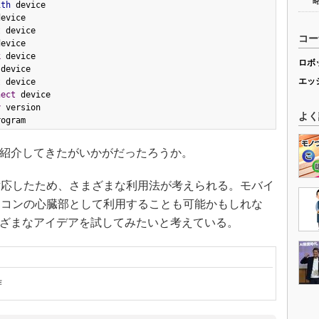
ith
 device

evice

t
 device

コー
evice

k
 device

ロボ
 device

エッ
t
 device

nect
 device

y
 version

よく
rogram
ついてご紹介してきたがいかがだったろうか。
応したため、さまざまな利用法が考えられる。モバイ
ジコンの心臓部として利用することも可能かもしれな
続き、さまざまなアイデアを試してみたいと考えている。
作