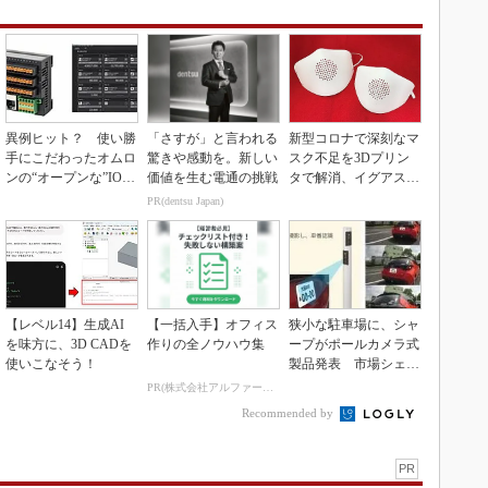
異例ヒット？ 使い勝
「さすが」と言われる
新型コロナで深刻なマ
手にこだわったオムロ
驚きや感動を。新しい
スク不足を3Dプリン
ンの“オープンな”IO-L
価値を生む電通の挑戦
タで解消、イグアスが
inkマスター
3Dマスクを開発
PR(dentsu Japan)
【レベル14】生成AI
【一括入手】オフィス
狭小な駐車場に、シャ
を味方に、3D CADを
作りの全ノウハウ集
ープがポールカメラ式
使いこなそう！
製品発表 市場シェア
10％目指す
PR(株式会社アルファーテクノ)
Recommended by
PR