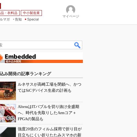
薬品・衣料品
中小製造業
マイページ
ルマガ
告知
Special
込み開発の記事ランキング
ルネサスが高崎工場を閉鎖へ、かつ
てはSiCデバイス生産の計画も
AlteraはITバブルを切り抜け全盛期
へ、時代を先取りしたArmコア＋
FPGAの製品も
強度20倍のフィルム採用で折り目が
目立ちにくい折りたたみスマホの新