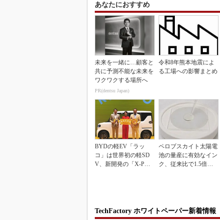
あなたにおすすめ
未来を一緒に…顧客と
令和8年熊本地震によ
共に予測不能な未来を
る工場への影響まとめ
ワクワクする場所へ
PR(dentsu Japan)
BYDの軽EV「ラッ
ペロブスカイト太陽電
コ」は世界初の軽SD
池の量産に有効なイン
V、新開発の「X-PAC
ク、従来比で1.5倍の
K」に電動システ...
性能向上
TechFactory ホワイトペーパー新着情報