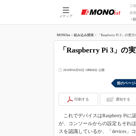
工
産
メディア
脱
つながる技術
AI×技術
MONOist
>
組み込み開発
>
「Raspberry Pi 3」
つながる工場
AI×設備
つながるサービ
Physical
「Raspberry Pi
2016年04月05日 10時00分 公開
前のページ
印刷する
通知する
これでデバイスはRaspberry 
が、コンソールからの設定もそれ
スを認識しているか、「devices