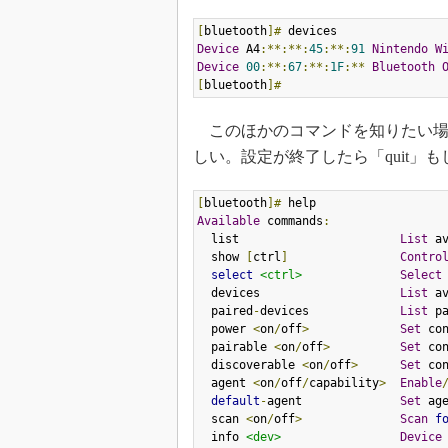
[
bluetooth
]#
Device
 A4
:**:**:
45
:**:
91
Nintendo
W
Device
00
:**:
67
:**:
1F
:**
Bluetooth
[
bluetooth
]#
このほかのコマンドを知りたい場合
しい。設定が終了したら「quit」もしくは
[
bluetooth
]#
Available
 commands
:
  list                       
List
 a
  show 
[
ctrl
]
Contro
select
<ctrl>
Select
  devices                    
List
 av
  paired
-
devices             
List
 pa
  power 
<
on
/
off
>
Set
 con
  pairable 
<
on
/
off
>
Set
 con
  discoverable 
<
on
/
off
>
Set
 co
  agent 
<
on
/
off
/
capability
>
Enable
default
-
agent              
Set
 ag
  scan 
<
on
/
off
>
Scan
f
  info 
<dev>
Device