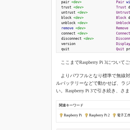
  pair 
<dev>
Pair
w
  trust 
<dev>
Trust
 d
  untrust 
<dev>
Untrus
  block 
<dev>
Block
 d
  unblock 
<dev>
Unbloc
remove
<dev>
Remove
  connect 
<dev>
Connec
  disconnect 
<dev>
Discon
  version                    
Displa
  quit                       
Quit
 p
ここまでRaspberry Pi 3に
よりパワフルとなり標準で無線対
ルバッテリーなどで動かせば、ラ
い。Raspberry Pi 3で引き
関連キーワード
Raspberry Pi
|
Raspberry Pi 2
|
電子工