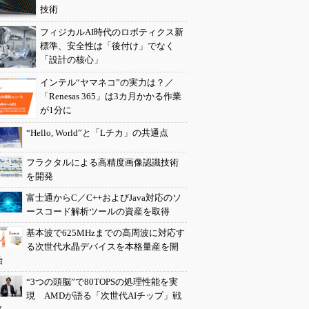
技術
フィジカルAI時代のロボティクス新
標準、安全性は「後付け」でなく
「設計の核心」
インテル“ヤマネコ”の実力は？／
「Renesas 365」は3カ月かかる作業
が1分に
“Hello, World”と「Lチカ」の共通点
フラクタルによる高精度画像認識技術
を開発
富士通からC／C++およびJava対応のソ
ースコード解析ツールの資産を取得
基本波で625MHzまでの高周波に対応す
る次世代水晶デバイスを本格量産を開
始
“3つの頭脳”で80TOPSの処理性能を実
現 AMDが語る「次世代AIチップ」戦