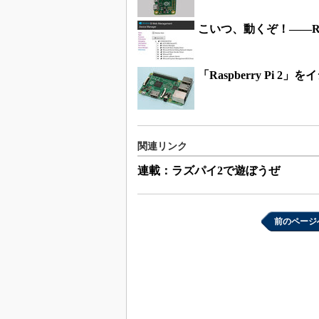
こいつ、動くぞ！――Raspb
「Raspberry Pi
関連リンク
連載：ラズパイ2で遊ぼうぜ
前のページ