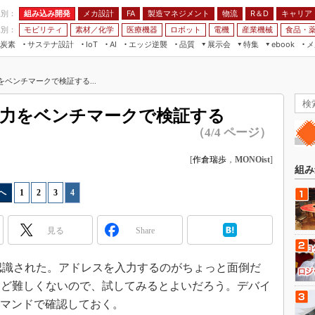
程別：
組み込み開発
メカ設計
製造マネジメント
物流
R＆D
キャリア
FA
業別：
モビリティ
素材／化学
医療機器
ロボット
電機
産業機械
食品・
炭素
サステナ設計
エッジ逆襲
品質
展示会
特集
メ
IoT
AI
ebook
伝承
組み込み開発
CEATEC
読者調査まとめ
編集後記
の実力をベンチマークで検証する...
JIMTOF
保全
メカ設計
つながるクルマ
組込み/エッジ コンピューティング
ス
 AI
製造マネジメント
5G
 3」の実力をベンチマークで検証する
展＆IoT/5Gソリューション展
VR／AR
FA
（4/4 ページ）
IIFES
モビリティ
フィールドサービス
国際ロボット展
[
作倉瑞歩
，
MONOist
]
素材／化学
FPGA
組み
ジャパンモビリティショー
組み込み画像技術
へ
1
|
2
|
3
|
4
TECHNO-FRONTIER
組み込みモデリング
人テク展
見る
Share
Windows Embedded
スマート工場EXPO
車載ソフト開発
EdgeTech+
Piに認識された。アドレスを入力するのがちょっと面倒だ
ISO26262
ほど難しくないので、試してみるとよいだろう。デバイ
日本ものづくりワールド
無償設計ツール
」コマンドで確認しておく。
AUTOMOTIVE WORLD