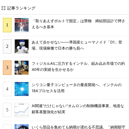
記事ランキング
「取りあえずボルトで固定」は禁物 締結部設計で押さ
えるべき基本
あえて歩かせない――準国産ヒューマノイド「D1」登
場、現場稼働で日本の勝ち筋へ
フィジカルAIに注力するインテル、組み込み市場での約
40年の実績を生かせるか
シリコン量子コンピュータの量産開発へ、インテルの
18Aプロセスを活用
AI関連“だけじゃない”オムロンの制御機器事業、地道な
顧客基盤強化が結実
いくら部品を集めても納期が遅れる不思議、「納期順守