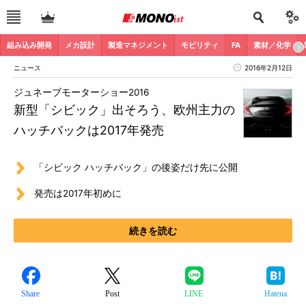
組み込み開発
メカ設計
製造マネジメント
モビリティ
FA
素材／化学
ニュース
2016年2月12日
ジュネーブモーターショー2016
新型「シビック」出そろう、欧州主力の
ハッチバックは2017年発売
「シビック ハッチバック」の後姿だけ先に公開
発売は2017年初めに
続きを読む
Share
Post
LINE
Hatena