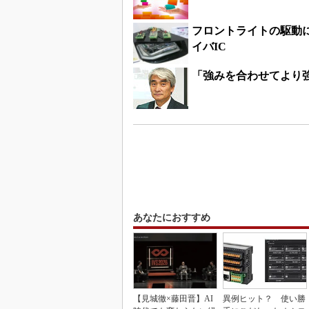
フロントライトの駆動
イバIC
「強みを合わせてより
あなたにおすすめ
【見城徹×藤田晋】AI
異例ヒット？ 使い勝