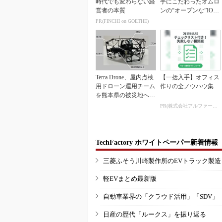
時代でも変わらない経
手にこだわったオムロ
営者の本質
ンの“オープンな”IO-L
inkマスター
PR(FINCHI on GOETHE)
Terra Drone、屋内点検
【一括入手】オフィス
用ドローン運用チーム
作りの全ノウハウ集
を熊本県の被災地へ派
遣
PR(株式会社アルファーテクノ)
TechFactory ホワイトペーパー新着情報
三菱ふそう川崎製作所のEVトラック製
軽EVまとめ最新版
自動車業界の「クラウド活用」「SDV」
日産の歴代「ルークス」を振り返る