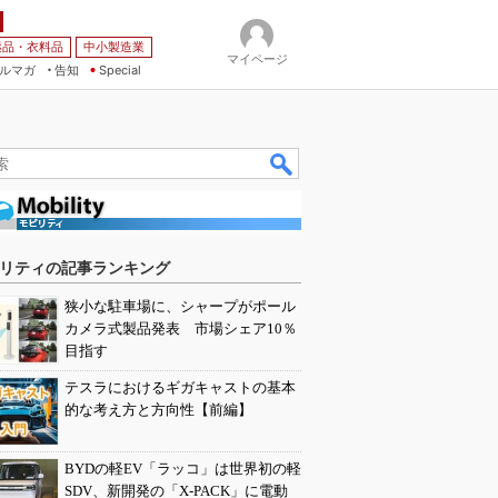
薬品・衣料品
中小製造業
マイページ
ルマガ
告知
Special
リティの記事ランキング
狭小な駐車場に、シャープがポール
カメラ式製品発表 市場シェア10％
目指す
テスラにおけるギガキャストの基本
的な考え方と方向性【前編】
BYDの軽EV「ラッコ」は世界初の軽
SDV、新開発の「X-PACK」に電動