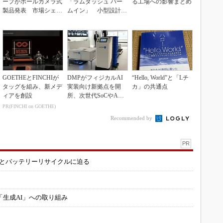
ープがポールカメラ式
「ラムダッシュ パー
る工場への影響まとめ
製品発表 市場シェア
ムイン」 小型設計と
10％目指す
意匠性をさらに追求
GOETHEとFINCHIが
DMPがフィジカルAI
“Hello, World”と「Lチ
タッグを組み、新メデ
実装向け新拠点を開
カ」の共通点
ィアを創設
所、次世代SoCやAM
Rデモを披露
PR(FINCHI on GOETHE)
Recommended by
PR
造とバッテリーリサイクルに迫る
「生成AI」への取り組み