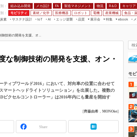
程別：
組み込み開発
メカ設計
製造マネジメント
物流
R＆D
キャリア
FA
業別：
モビリティ
素材／化学
医療機器
ロボット
電機
産業機械
食品・
炭素
サステナ設計
エッジ逆襲
品質
展示会
特集
メ
IoT
AI
ebook
伝承
組み込み開発
CEATEC
読者調査まとめ
編集後記
御技術の開発を支援、オ...
JIMTOF
保全
メカ設計
つながるクルマ
組込み/エッジ コンピューティング
ス
 AI
製造マネジメント
5G
展＆IoT/5Gソリューション展
VR／AR
FA
高度な制御技術の開発を支援、オン・
IIFES
モビリティ
フィールドサービス
国際ロボット展
素材／化学
FPGA
モビ
ジャパンモビリティショー
組み込み画像技術
ティブワールド2016」において、対向車の位置に合わせて
TECHNO-FRONTIER
「スマートヘッドライトソリューション」を出展した。複数の
組み込みモデリング
人テク展
EDピクセルコントローラー」は2016年内にも量産を開始す
Windows Embedded
スマート工場EXPO
車載ソフト開発
[
齊藤由希
，
MONOist
]
EdgeTech+
ISO26262
日本ものづくりワールド
Share
無償設計ツール
AUTOMOTIVE WORLD