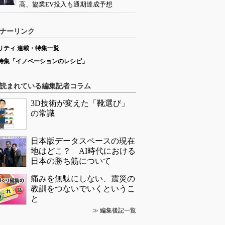
高、協業EV投入も通期達成予想
ナーリンク
リティ 連載・特集一覧
特集「イノベーションのレシピ」
読まれている編集記者コラム
3D技術が変えた「靴選び」
の常識
日本版データスペースの現在
地はどこ？ AI時代における
日本の勝ち筋について
痛みを無駄にしない、震災の
教訓をつないでいくというこ
と
≫
編集後記一覧