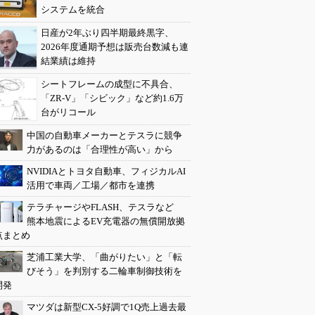
システムを統合
日産が2年ぶり四半期最終黒字、
2026年度通期予想は販売台数減も連
結業績は維持
シートフレームの成型に不具合、
「ZR-V」「シビック」など約1.6万
台がリコール
中国の自動車メーカーとテスラに競争
力があるのは「合理性が高い」から
NVIDIAとトヨタ自動車、フィジカルAI
活用で車両／工場／都市を連携
テラチャージやFLASH、テスラなど
熊本地震によるEV充電器の無償開放拠
点まとめ
芝浦工業大学、「曲がりたい」と「転
びそう」を判別する二輪車制御技術を
開発
マツダは新型CX-5好調で1Q売上過去最