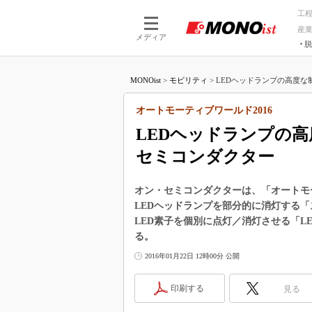
工
産
メディア
脱
つながる技術
AI×技術
MONOist
>
モビリティ
>
LEDヘッドランプの高度な制
つながる工場
AI×設備
つながるサービ
Physical
オートモーティブワールド2016
LEDヘッドランプの
セミコンダクター
オン・セミコンダクターは、「オートモー
LEDヘッドランプを部分的に消灯する
LED素子を個別に点灯／消灯させる「L
る。
2016年01月22日 12時00分 公開
印刷する
見る