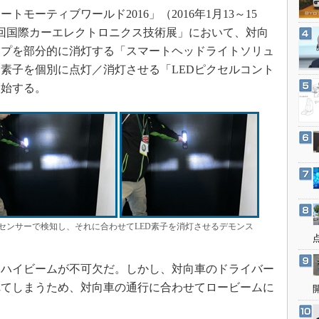
3Dプリンタ
ーティブワールド2016」（2016年1月13～15
産業オープンネット展
デジタルツインとCAE
回国際カーエレクトロニクス技術展」において、対向
S＆OP
ンプを部分的に消灯する「スマートヘッドライトソリュ
D素子を個別に点灯／消灯させる「LEDピクセルコント
インダストリー4.0
開始する。
イノベーション
製造業ビッグデータ
メイドインジャパン
植物工場
知財マネジメント
海外生産
グローバル設計・開発
センサーで検知し、それに合わせてLED素子を消灯させるデモンス
制御セキュリティ
ハイビームが不可欠だ。しかし、対向車のドライバー
新型コロナへの対応
れてしまうため、対向車の通行に合わせてロービームに