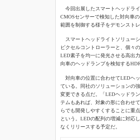
今回出展したスマートヘッドライト
CMOSセンサーで検知した対向車
範囲を制御する様子をデモンスト
スマートヘッドライトソリューショ
ピクセルコントローラーと、個々の
LED素子を均一に発光させる高出力
向車のヘッドランプを検知するHDR
対向車の位置に合わせてLEDヘ
ている。同社のソリューションの強
変更できる点だ。「LEDヘッドラ
テムもあれば、対象の形に合わせ
らでも開発しやすくすることに重
という。LEDの配列の増減に対応し
なくリリースする予定だ。