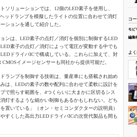
ソリューションでは、12個のLED素子を使用し、
のヘッドランプを模擬したライトの位置に合わせて消灯
コー
レーションを通して紹介した。
モビ
編集
ンは、LED素子の点灯／消灯を個別に制御するLED
LED素子の点灯／消灯によって電圧が変動する中でも
よく
LEDドライバICで構成している。これらに加えて、対
 CMOSイメージセンサーも同社から提供可能だ。
ッドランプを制御する技術は、量産車にも搭載され始め
みは、LEDの素子の数や配列に合わせて柔軟に設計を
ンプで照らす範囲を、4つくらいに大まかに区切るシス
て消灯するような細かい制御もあるかもしれない。どち
点を置いている」（オン・セミコンダクターの説明員）
やすくした高出力LEDドライバICの次世代製品も間も